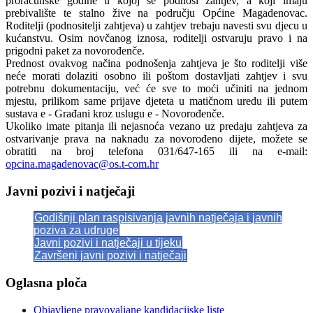
proračunske godine u kojoj se podnosi zahtjev, a koji imaju
prebivalište te stalno žive na području Općine Magadenovac.
Roditelji (podnositelji zahtjeva) u zahtjev trebaju navesti svu djecu u
kućanstvu. Osim novčanog iznosa, roditelji ostvaruju pravo i na
prigodni paket za novorođenče.
Prednost ovakvog načina podnošenja zahtjeva je što roditelji više
neće morati dolaziti osobno ili poštom dostavljati zahtjev i svu
potrebnu dokumentaciju, već će sve to moći učiniti na jednom
mjestu, prilikom same prijave djeteta u matičnom uredu ili putem
sustava e - Građani kroz uslugu e - Novorođenče.
Ukoliko imate pitanja ili nejasnoća vezano uz predaju zahtjeva za
ostvarivanje prava na naknadu za novorođeno dijete, možete se
obratiti na broj telefona 031/647-165 ili na e-mail:
opcina.magadenovac@os.t-com.hr
Javni pozivi i natječaji
Godišnji plan raspisivanja javnih natječaja i javnih
poziva za udruge
Javni pozivi i natječaji u tijeku
Završeni javni pozivi i natječaji
Oglasna ploča
Objavljene pravovaljane kandidacijske liste