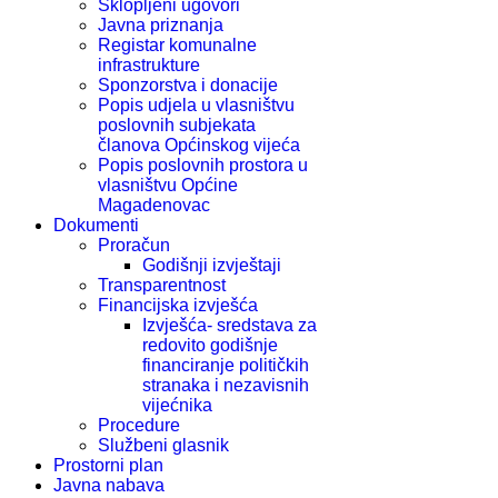
Sklopljeni ugovori
Javna priznanja
Registar komunalne
infrastrukture
Sponzorstva i donacije
Popis udjela u vlasništvu
poslovnih subjekata
članova Općinskog vijeća
Popis poslovnih prostora u
vlasništvu Općine
Magadenovac
Dokumenti
Proračun
Godišnji izvještaji
Transparentnost
Financijska izvješća
Izvješća- sredstava za
redovito godišnje
financiranje političkih
stranaka i nezavisnih
vijećnika
Procedure
Službeni glasnik
Prostorni plan
Javna nabava