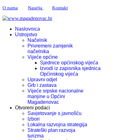
O nama
Naselja
Kontakt
Naslovnica
Ustrojstvo
Načelnik
Privremeni zamjenik
načelnika
Vijeće općine
Sjednice općinskog vijeća
Izvodi iz zapisnika sjednica
Općinskog vijeća
Upravni odjel
Grb i zastava
Vijeće srpske nacionalne
manjine u Općini
Magadenovac
Otvoreni podaci
Savjetovanje s javnošću
Izbori
Lokalna razvojna strategija
Strateški plan razvoja
turizma