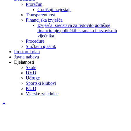
Proračun
Godišnji izvještaji
Transparentnost
Financijska izvješća
Izvješća- sredstava za redovito godišnje
financiranje političkih stranaka i nezavisnih
vijećnika
Procedure
Službeni glasnik
Prostorni plan
Javna nabava
Djelatnosti
Škole
DVD
Udruge
Sportski klubovi
KUD
Vjerske zajednice