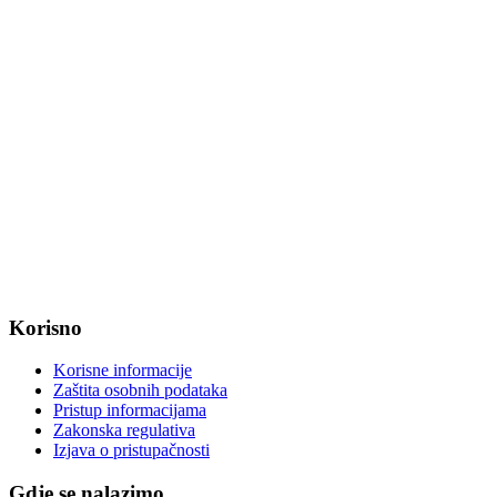
Fax: +385 31 647 123
web: www.magadenovac.hr
Radno vrijeme od ponedjeljka do petka od 7:30 do 15:30 sati
OIB: 47221079851
MB: 2680505
IBAN: HR8623400091857800008
Korisno
Korisne informacije
Zaštita osobnih podataka
Pristup informacijama
Zakonska regulativa
Izjava o pristupačnosti
Gdje se nalazimo