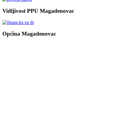
Vidljivost PPU Magadenovac
Općina Magadenovac
Školska 1
31542 Magadenovac
Hrvatska
email:
opcina.magadenovac@os.t-com.hr
Tel: +385 31 647 165
Tel: +385 31 647 170