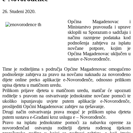
26. Studeni 2020.
Općina Magadenovac i
Ministarstvo pravosuđa i uprave
sklopili su Sporazum o sadržaju i
načinu razmjene podataka kod
podnošenja zahtjeva za isplatu
novčane potpore, kojim je
Općina Magadenovac uključen u
sustav e-Novorođenče.
Time je roditeljima s područja Općine Magadenovac omogućeno
podnošenje zahtjeva za pravo na novčanu naknadu za novorođeno
dijete online preko aplikacije e-Novorođenče, odnosno prilikom
upisa djeteta u matičnom uredu.
Prilikom prijave djeteta u matičnom uredu, matičar će upoznati
roditelje s pravom na ostvarivanje jednokratne novčane pomoći te
ukoliko ispunjavaju uvjete putem aplikacije e-Novorođenče,
proslijediti Općini Magadenovac zahtjev na rješavanje.
Drugi način ostvarivanja prava moguć je prilikom upisa djeteta
putem sustava e-Građani kroz uslugu e – Novorođenče.
Pravo na isplatu jednokratne pomoći za nabavku opreme za
novorođenčad ostvaruju roditelji djeteta rođenog tijekom