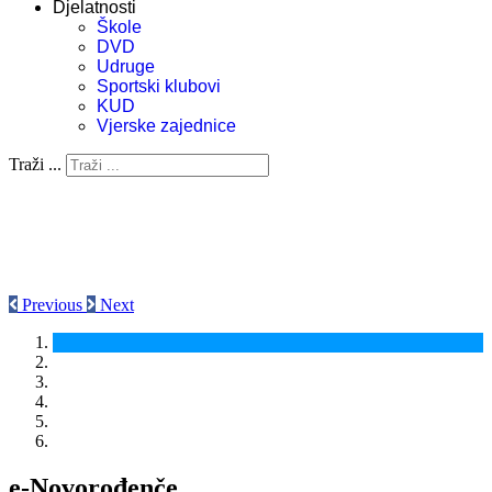
Djelatnosti
Škole
DVD
Udruge
Sportski klubovi
KUD
Vjerske zajednice
Traži ...
Previous
Next
e-Novorođenče