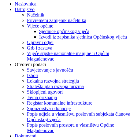
Naslovnica
Ustrojstvo
Načelnik
Privremeni zamjenik načelnika
Vijeće općine
Sjednice općinskog vijeća
Izvodi iz zapisnika sjednica Općinskog vijeća
Upravni odjel
Grb i zastava
Vijeće srpske nacionalne manjine u Općini
Magadenovac
Otvoreni podaci
Savjetovanje s javnošću
Izbori
Lokalna razvojna strategija
Strateški plan razvoja turizma
Sklopljeni ugovori
Javna priznanja
Registar komunalne infrastrukture
Sponzorstva i donacije
Popis udjela u vlasništvu poslovnih subjekata članova
Općinskog vijeća
Popis poslovnih prostora u vlasništvu Općine
Magadenovac
Dokumenti