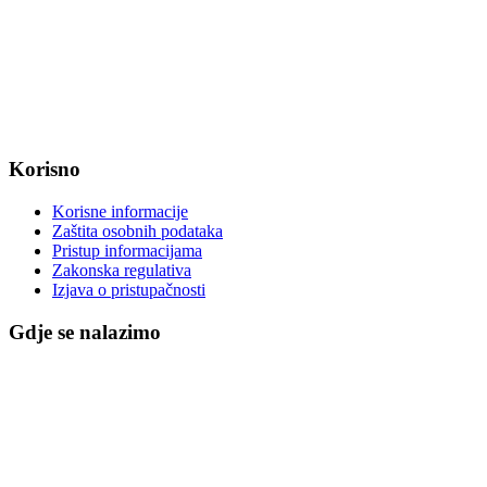
OIB: 47221079851
MB: 2680505
IBAN: HR8623400091857800008
Korisno
Korisne informacije
Zaštita osobnih podataka
Pristup informacijama
Zakonska regulativa
Izjava o pristupačnosti
Gdje se nalazimo