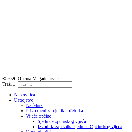
© 2026 Općina Magadenovac
Traži ...
Naslovnica
Ustrojstvo
Načelnik
Privremeni zamjenik načelnika
Vijeće općine
Sjednice općinskog vijeća
Izvodi iz zapisnika sjednica Općinskog vijeća
Upravni odjel