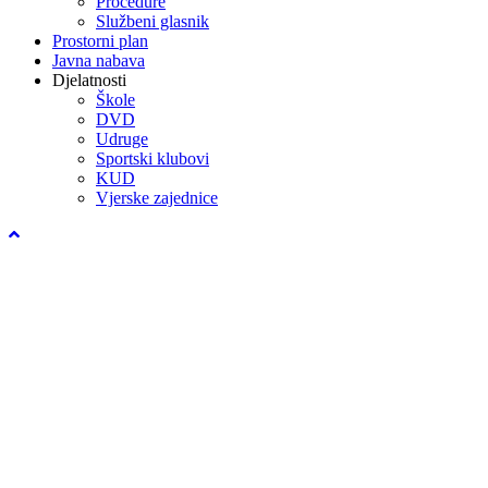
Procedure
Službeni glasnik
Prostorni plan
Javna nabava
Djelatnosti
Škole
DVD
Udruge
Sportski klubovi
KUD
Vjerske zajednice