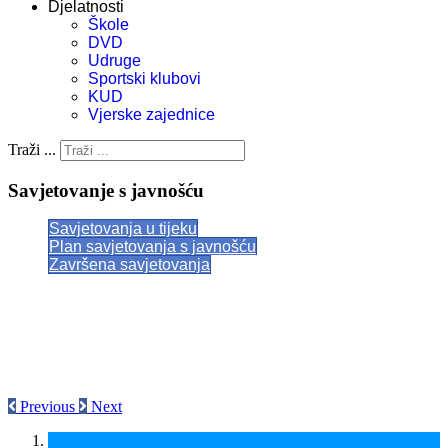
Djelatnosti
Škole
DVD
Udruge
Sportski klubovi
KUD
Vjerske zajednice
Traži ...
Savjetovanje s javnošću
Savjetovanja u tijeku
Plan savjetovanja s javnošću
Završena savjetovanja
Previous
Next