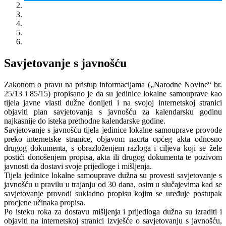
Savjetovanje s javnošću
Zakonom o pravu na pristup informacijama („Narodne Novine“ br.
25/13 i 85/15) propisano je da su jedinice lokalne samouprave kao
tijela javne vlasti dužne donijeti i na svojoj internetskoj stranici
objaviti plan savjetovanja s javnošću za kalendarsku godinu
najkasnije do isteka prethodne kalendarske godine.
Savjetovanje s javnošću tijela jedinice lokalne samouprave provode
preko internetske stranice, objavom nacrta općeg akta odnosno
drugog dokumenta, s obrazloženjem razloga i ciljeva koji se žele
postići donošenjem propisa, akta ili drugog dokumenta te pozivom
javnosti da dostavi svoje prijedloge i mišljenja.
Tijela jedinice lokalne samouprave dužna su provesti savjetovanje s
javnošću u pravilu u trajanju od 30 dana, osim u slučajevima kad se
savjetovanje provodi sukladno propisu kojim se uređuje postupak
procjene učinaka propisa.
Po isteku roka za dostavu mišljenja i prijedloga dužna su izraditi i
objaviti na internetskoj stranici izvješće o savjetovanju s javnošću,