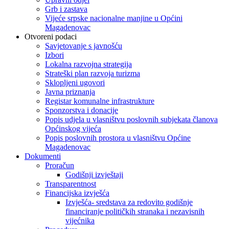
Grb i zastava
Vijeće srpske nacionalne manjine u Općini
Magadenovac
Otvoreni podaci
Savjetovanje s javnošću
Izbori
Lokalna razvojna strategija
Strateški plan razvoja turizma
Sklopljeni ugovori
Javna priznanja
Registar komunalne infrastrukture
Sponzorstva i donacije
Popis udjela u vlasništvu poslovnih subjekata članova
Općinskog vijeća
Popis poslovnih prostora u vlasništvu Općine
Magadenovac
Dokumenti
Proračun
Godišnji izvještaji
Transparentnost
Financijska izvješća
Izvješća- sredstava za redovito godišnje
financiranje političkih stranaka i nezavisnih
vijećnika