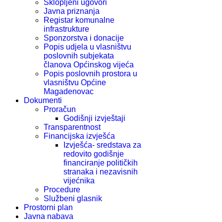
Sklopljeni ugovori
Javna priznanja
Registar komunalne
infrastrukture
Sponzorstva i donacije
Popis udjela u vlasništvu
poslovnih subjekata
članova Općinskog vijeća
Popis poslovnih prostora u
vlasništvu Općine
Magadenovac
Dokumenti
Proračun
Godišnji izvještaji
Transparentnost
Financijska izvješća
Izvješća- sredstava za
redovito godišnje
financiranje političkih
stranaka i nezavisnih
vijećnika
Procedure
Službeni glasnik
Prostorni plan
Javna nabava