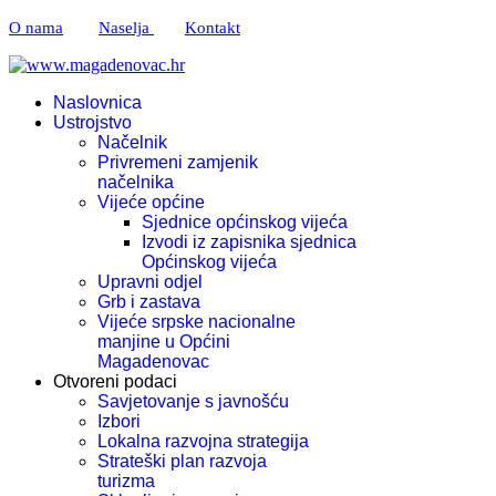
O nama
Naselja
Kontakt
Naslovnica
Ustrojstvo
Načelnik
Privremeni zamjenik
načelnika
Vijeće općine
Sjednice općinskog vijeća
Izvodi iz zapisnika sjednica
Općinskog vijeća
Upravni odjel
Grb i zastava
Vijeće srpske nacionalne
manjine u Općini
Magadenovac
Otvoreni podaci
Savjetovanje s javnošću
Izbori
Lokalna razvojna strategija
Strateški plan razvoja
turizma