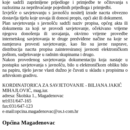
koje sadrži zaprimljene prijedloge i primjedbe te očitovanja s
razlozima za neprihvaćanje pojedinih prijedloga i primjedbi.
Izvješće o savjetovanju s javnošću nositelj izrade nacrta obvezno
dostavlja tijelu koje usvaja ili donosi propis, opći akt ili dokument.
Plan savjetovanja s javnošću sadrži naziv propisa, općeg akta ili
dokumenta za koji se provodi savjetovanje, očekivano vrijeme
njegova donošenja ili usvajanja, okvirno vrijeme provedbe
internetskog savjetovanja te druge predviđene načine na koje se
namjerava provesti savjetovanje, kao što su javne rasprave,
distribucija nacrta propisa zainteresiranoj javnosti elektroničkom
poštom, sudjelovanje u radnim skupinama i drugo.
Nakon provedenog savjetovanja dokumentaciju koja nastaje u
postupku savjetovanja s javnošću, bilo u elektroničkom obliku bilo
na papiru, tijelo javne vlasti dužno je čuvati u skladu s propisima o
arhivskom gradivu.
KORDINATORICA ZA SAVJETOVANJE - BILJANA JAKIĆ
MIHAJLOVIĆ, mag.iur.
adresa: Školska 1., Magadenovac
tel:031/647-165
fax:031/647-123
e-mail:opcina.magadenovac@os.t-com.hr
Općina Magadenovac