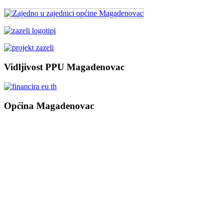
Vidljivost PPU Magadenovac
Općina Magadenovac
Školska 1
31542 Magadenovac
Hrvatska
email:
opcina.magadenovac@os.t-com.hr