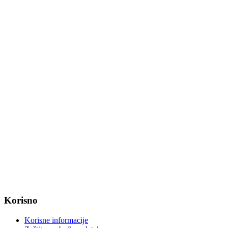
Tel: +385 31 647 165
Tel: +385 31 647 170
Fax: +385 31 647 123
web: www.magadenovac.hr
Radno vrijeme od ponedjeljka do petka od 7:30 do 15:30 sati
OIB: 47221079851
MB: 2680505
IBAN: HR8623400091857800008
Korisno
Korisne informacije