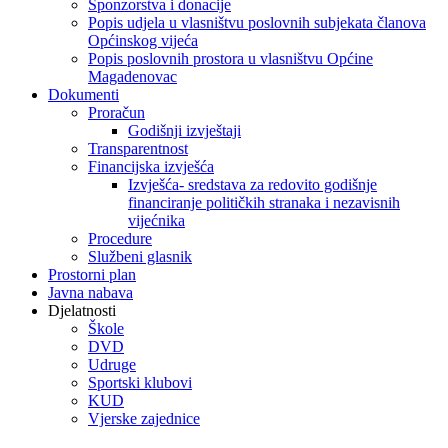
Sponzorstva i donacije
Popis udjela u vlasništvu poslovnih subjekata članova
Općinskog vijeća
Popis poslovnih prostora u vlasništvu Općine
Magadenovac
Dokumenti
Proračun
Godišnji izvještaji
Transparentnost
Financijska izvješća
Izvješća- sredstava za redovito godišnje
financiranje političkih stranaka i nezavisnih
vijećnika
Procedure
Službeni glasnik
Prostorni plan
Javna nabava
Djelatnosti
Škole
DVD
Udruge
Sportski klubovi
KUD
Vjerske zajednice