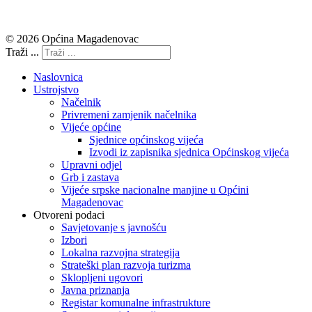
© 2026 Općina Magadenovac
Traži ...
Naslovnica
Ustrojstvo
Načelnik
Privremeni zamjenik načelnika
Vijeće općine
Sjednice općinskog vijeća
Izvodi iz zapisnika sjednica Općinskog vijeća
Upravni odjel
Grb i zastava
Vijeće srpske nacionalne manjine u Općini
Magadenovac
Otvoreni podaci
Savjetovanje s javnošću
Izbori
Lokalna razvojna strategija
Strateški plan razvoja turizma
Sklopljeni ugovori
Javna priznanja
Registar komunalne infrastrukture