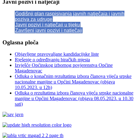
Javni pozivi i natječaji
Godišnji plan raspisivanja javnih natječaja i javnih
poziva za udruge
Javni pozivi i natječaji u tijeku
Završeni javni pozivi i natječaji
Oglasna ploča
Objavljene pravovaljane kandidacijske liste
Rješenje o određivanju biračkih mjesta
Izvješće Općinskog izbornog povjerenstva Općine
Magadenovac
Odluka o konačnim rezultatima izbora članova vijeća srpske
nacionalne manjine u Općini Magadenovac (objava
10.05.2023. u 12h)
Odluka o rezultatima izbora članova vijeća srpske nacionalne
manjine u Općini Magadenovac (objava 08.05.2023. u 10.30
sati)