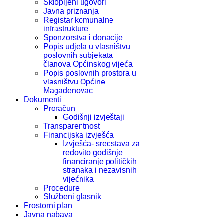
Sklopljeni ugovori
Javna priznanja
Registar komunalne
infrastrukture
Sponzorstva i donacije
Popis udjela u vlasništvu
poslovnih subjekata
članova Općinskog vijeća
Popis poslovnih prostora u
vlasništvu Općine
Magadenovac
Dokumenti
Proračun
Godišnji izvještaji
Transparentnost
Financijska izvješća
Izvješća- sredstava za
redovito godišnje
financiranje političkih
stranaka i nezavisnih
vijećnika
Procedure
Službeni glasnik
Prostorni plan
Javna nabava