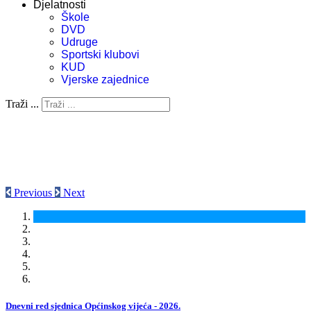
Djelatnosti
Škole
DVD
Udruge
Sportski klubovi
KUD
Vjerske zajednice
Traži ...
Previous
Next
Dnevni red sjednica Općinskog vijeća - 2026.