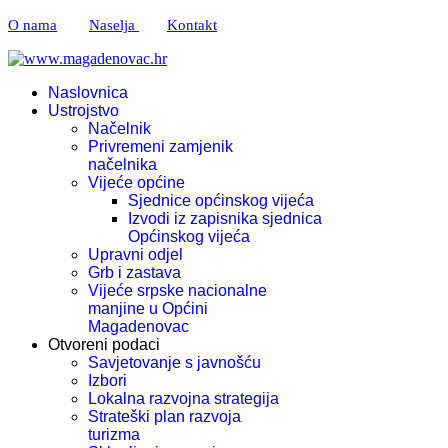
O nama
Naselja
Kontakt
Naslovnica
Ustrojstvo
Načelnik
Privremeni zamjenik
načelnika
Vijeće općine
Sjednice općinskog vijeća
Izvodi iz zapisnika sjednica
Općinskog vijeća
Upravni odjel
Grb i zastava
Vijeće srpske nacionalne
manjine u Općini
Magadenovac
Otvoreni podaci
Savjetovanje s javnošću
Izbori
Lokalna razvojna strategija
Strateški plan razvoja
turizma