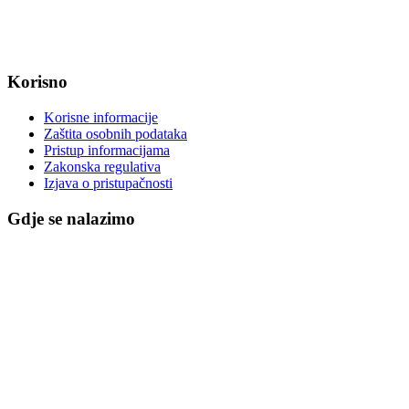
IBAN: HR8623400091857800008
Korisno
Korisne informacije
Zaštita osobnih podataka
Pristup informacijama
Zakonska regulativa
Izjava o pristupačnosti
Gdje se nalazimo