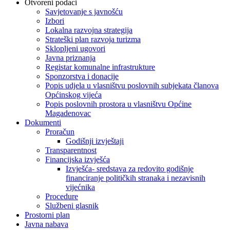
Otvoreni podaci
Savjetovanje s javnošću
Izbori
Lokalna razvojna strategija
Strateški plan razvoja turizma
Sklopljeni ugovori
Javna priznanja
Registar komunalne infrastrukture
Sponzorstva i donacije
Popis udjela u vlasništvu poslovnih subjekata članova
Općinskog vijeća
Popis poslovnih prostora u vlasništvu Općine
Magadenovac
Dokumenti
Proračun
Godišnji izvještaji
Transparentnost
Financijska izvješća
Izvješća- sredstava za redovito godišnje
financiranje političkih stranaka i nezavisnih
vijećnika
Procedure
Službeni glasnik
Prostorni plan
Javna nabava