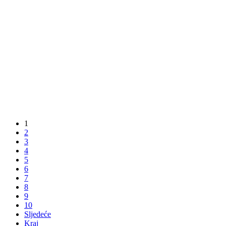
1
2
3
4
5
6
7
8
9
10
Sljedeće
Kraj