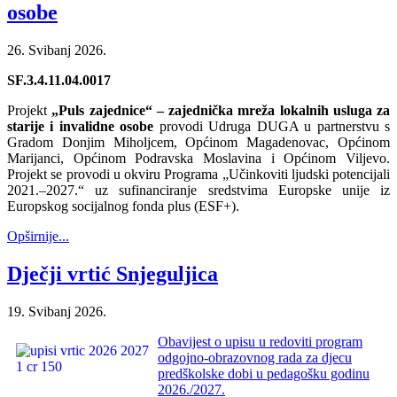
osobe
26. Svibanj 2026.
SF.3.4.11.04.0017
Projekt
„Puls zajednice“ – zajednička mreža lokalnih usluga za
starije i invalidne osobe
provodi Udruga DUGA u partnerstvu s
Gradom Donjim Miholjcem, Općinom Magadenovac, Općinom
Marijanci, Općinom Podravska Moslavina i Općinom Viljevo.
Projekt se provodi u okviru Programa „Učinkoviti ljudski potencijali
2021.–2027.“ uz sufinanciranje sredstvima Europske unije iz
Europskog socijalnog fonda plus (ESF+).
Opširnije...
Dječji vrtić Snjeguljica
19. Svibanj 2026.
Obavijest o upisu u redoviti program
odgojno-obrazovnog rada za djecu
predškolske dobi u pedagošku godinu
2026./2027.