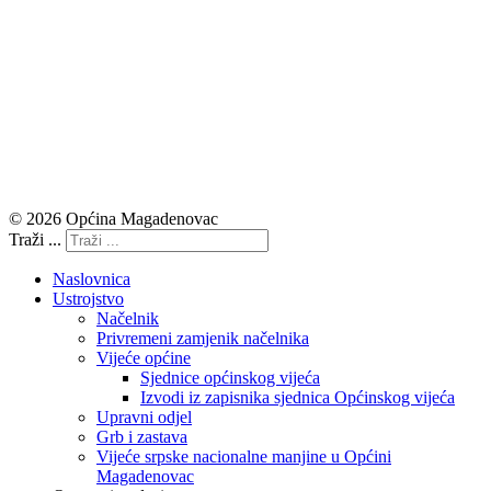
© 2026 Općina Magadenovac
Traži ...
Naslovnica
Ustrojstvo
Načelnik
Privremeni zamjenik načelnika
Vijeće općine
Sjednice općinskog vijeća
Izvodi iz zapisnika sjednica Općinskog vijeća
Upravni odjel
Grb i zastava
Vijeće srpske nacionalne manjine u Općini
Magadenovac