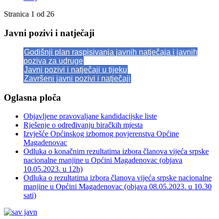
Stranica 1 od 26
Javni pozivi i natječaji
Godišnji plan raspisivanja javnih natječaja i javnih
poziva za udruge
Javni pozivi i natječaji u tijeku
Završeni javni pozivi i natječaji
Oglasna ploča
Objavljene pravovaljane kandidacijske liste
Rješenje o određivanju biračkih mjesta
Izvješće Općinskog izbornog povjerenstva Općine
Magadenovac
Odluka o konačnim rezultatima izbora članova vijeća srpske
nacionalne manjine u Općini Magadenovac (objava
10.05.2023. u 12h)
Odluka o rezultatima izbora članova vijeća srpske nacionalne
manjine u Općini Magadenovac (objava 08.05.2023. u 10.30
sati)