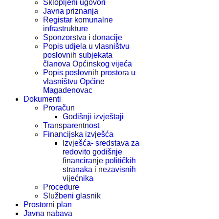
Sklopljeni ugovori
Javna priznanja
Registar komunalne
infrastrukture
Sponzorstva i donacije
Popis udjela u vlasništvu
poslovnih subjekata
članova Općinskog vijeća
Popis poslovnih prostora u
vlasništvu Općine
Magadenovac
Dokumenti
Proračun
Godišnji izvještaji
Transparentnost
Financijska izvješća
Izvješća- sredstava za
redovito godišnje
financiranje političkih
stranaka i nezavisnih
vijećnika
Procedure
Službeni glasnik
Prostorni plan
Javna nabava