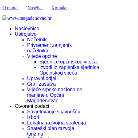
O nama
Naselja
Kontakt
Naslovnica
Ustrojstvo
Načelnik
Privremeni zamjenik
načelnika
Vijeće općine
Sjednice općinskog vijeća
Izvodi iz zapisnika sjednica
Općinskog vijeća
Upravni odjel
Grb i zastava
Vijeće srpske nacionalne
manjine u Općini
Magadenovac
Otvoreni podaci
Savjetovanje s javnošću
Izbori
Lokalna razvojna strategija
Strateški plan razvoja
turizma