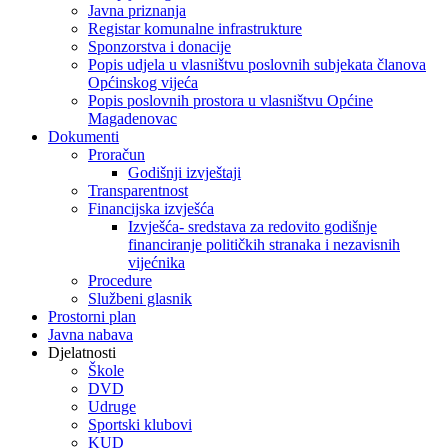
Javna priznanja
Registar komunalne infrastrukture
Sponzorstva i donacije
Popis udjela u vlasništvu poslovnih subjekata članova
Općinskog vijeća
Popis poslovnih prostora u vlasništvu Općine
Magadenovac
Dokumenti
Proračun
Godišnji izvještaji
Transparentnost
Financijska izvješća
Izvješća- sredstava za redovito godišnje
financiranje političkih stranaka i nezavisnih
vijećnika
Procedure
Službeni glasnik
Prostorni plan
Javna nabava
Djelatnosti
Škole
DVD
Udruge
Sportski klubovi
KUD