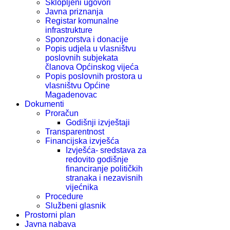
Sklopljeni ugovori
Javna priznanja
Registar komunalne
infrastrukture
Sponzorstva i donacije
Popis udjela u vlasništvu
poslovnih subjekata
članova Općinskog vijeća
Popis poslovnih prostora u
vlasništvu Općine
Magadenovac
Dokumenti
Proračun
Godišnji izvještaji
Transparentnost
Financijska izvješća
Izvješća- sredstava za
redovito godišnje
financiranje političkih
stranaka i nezavisnih
vijećnika
Procedure
Službeni glasnik
Prostorni plan
Javna nabava