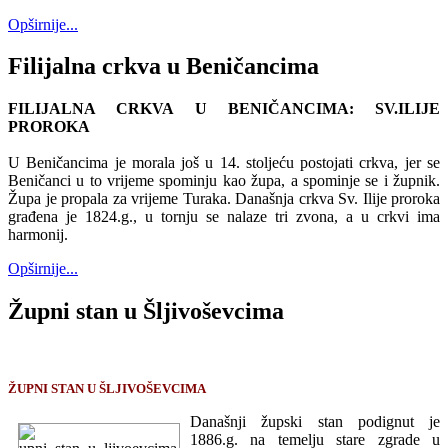
Opširnije...
Filijalna crkva u Beničancima
FILIJALNA CRKVA U BENIČANCIMA: SV.ILIJE
PROROKA
U Beničancima je morala još u 14. stoljeću postojati crkva, jer se
Beničanci u to vrijeme spominju kao župa, a spominje se i župnik.
Župa je propala za vrijeme Turaka. Današnja crkva Sv. Ilije proroka
građena je 1824.g., u tornju se nalaze tri zvona, a u crkvi ima
harmonij.
Opširnije...
Župni stan u Šljivoševcima
ŽUPNI STAN U ŠLJIVOŠEVCIMA
Današnji župski stan podignut je
1886.g. na temelju stare zgrade u