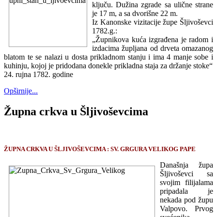
ključu. Dužina zgrade sa ulične strane
je 17 m, a sa dvorišne 22 m.
Iz Kanonske vizitacije župe Šljivoševci
1782.g.:
„Župnikova kuća izgrađena je radom i
izdacima župljana od drveta omazanog
blatom te se nalazi u dosta prikladnom stanju i ima 4 manje sobe i
kuhinju, kojoj je pridodana donekle prikladna staja za držanje stoke“
24. rujna 1782. godine
Opširnije...
Župna crkva u Šljivoševcima
ŽUPNA CRKVA U ŠLJIVOŠEVCIMA : SV. GRGURA VELIKOG PAPE
Današnja župa
Šljivoševci sa
svojim filijalama
pripadala je
nekada pod župu
Valpovo. Prvog