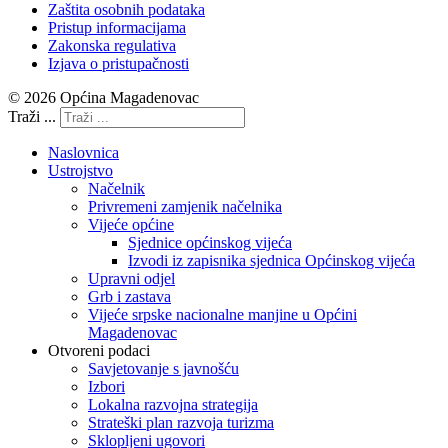
Zaštita osobnih podataka
Pristup informacijama
Zakonska regulativa
Izjava o pristupačnosti
© 2026 Općina Magadenovac
Traži ...
Naslovnica
Ustrojstvo
Načelnik
Privremeni zamjenik načelnika
Vijeće općine
Sjednice općinskog vijeća
Izvodi iz zapisnika sjednica Općinskog vijeća
Upravni odjel
Grb i zastava
Vijeće srpske nacionalne manjine u Općini
Magadenovac
Otvoreni podaci
Savjetovanje s javnošću
Izbori
Lokalna razvojna strategija
Strateški plan razvoja turizma
Sklopljeni ugovori