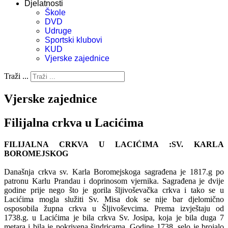
Djelatnosti
Škole
DVD
Udruge
Sportski klubovi
KUD
Vjerske zajednice
Traži ...
Vjerske zajednice
Filijalna crkva u Lacićima
FILIJALNA CRKVA U LACIĆIMA :SV. KARLA
BOROMEJSKOG
Današnja crkva sv. Karla Boromejskoga sagrađena je 1817.g po
patronu Karlu Prandau i doprinosom vjernika. Sagrađena je dvije
godine prije nego što je gorila šljivoševačka crkva i tako se u
Lacićima mogla služiti Sv. Misa dok se nije bar djelomično
osposobila župna crkva u Šljivoševcima. Prema izvještaju od
1738.g. u Lacićima je bila crkva Sv. Josipa, koja je bila duga 7
metara i bila je pokrivena šindricama. Godine 1738. selo je brojalo