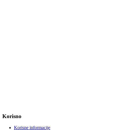
Tel: +385 31 647 165
Tel: +385 31 647 170
Fax: +385 31 647 123
web: www.magadenovac.hr
Radno vrijeme od ponedjeljka do petka od 7:30 do 15:30 sati
OIB: 47221079851
MB: 2680505
IBAN: HR8623400091857800008
Korisno
Korisne informacije