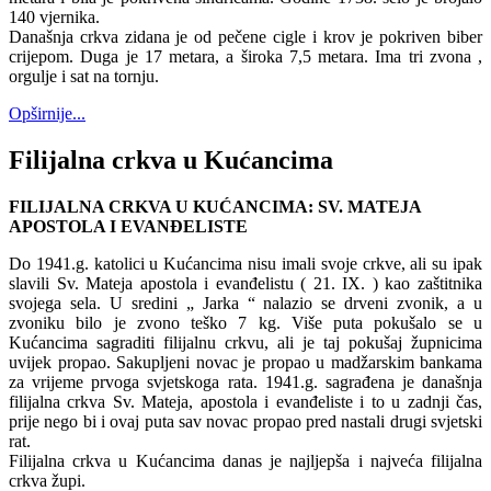
140 vjernika.
Današnja crkva zidana je od pečene cigle i krov je pokriven biber
crijepom. Duga je 17 metara, a široka 7,5 metara. Ima tri zvona ,
orgulje i sat na tornju.
Opširnije...
Filijalna crkva u Kućancima
FILIJALNA CRKVA U KUĆANCIMA: SV. MATEJA
APOSTOLA I EVANĐELISTE
Do 1941.g. katolici u Kućancima nisu imali svoje crkve, ali su ipak
slavili Sv. Mateja apostola i evanđelistu ( 21. IX. ) kao zaštitnika
svojega sela. U sredini „ Jarka “ nalazio se drveni zvonik, a u
zvoniku bilo je zvono teško 7 kg. Više puta pokušalo se u
Kućancima sagraditi filijalnu crkvu, ali je taj pokušaj župnicima
uvijek propao. Sakupljeni novac je propao u madžarskim bankama
za vrijeme prvoga svjetskoga rata. 1941.g. sagrađena je današnja
filijalna crkva Sv. Mateja, apostola i evanđeliste i to u zadnji čas,
prije nego bi i ovaj puta sav novac propao pred nastali drugi svjetski
rat.
Filijalna crkva u Kućancima danas je najljepša i najveća filijalna
crkva župi.