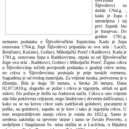
svećenika
Šljivoševci su
dobili 1764.g. ,
kada je župa i
utemeljena i taj
prvi župnik bio
je franjevac. Do
godine 1781.g.
nemamo podataka o Šljivoševačkim župnicima. Kada je župa
osnovana 1764.g. župi Šljivoševci pripadala su ova sela : Lacići,
Beničanci, Kućanci, Golinci, Miholjački Poreč i Radikovci. Kada je
1781.g. osnovana župa u Radikovcima, otpala su od šljivoševačke
župe ova sela : Radikovci, Golinci i Miholjački Poreč. Župna crkva
u Šljivoševcima točnih povijesnih podataka o gradnji crkve nema,
no crkva u Šljivoševcima postojala je prije turskih vremena.
Sagrađena je od tvrdog materijala. Za vrijeme turaka, pretvorena je u
džamiju. Bila je duga 50 metara, a široka 20 metara. Dana
02.07.1819.g. dogodio se požar i crkva je izgorjela, stršali su goli
zidovi. Do požara je došlo na čudnovat način. Crkva u ono vrijeme
nije bila pokrivena crijepom, nego šindricom ( drvenim daščicama), i
kako su se na krovu crkve rado zadržavali golubovi, pucanjem iz
puške, na golubove, zapalio se je krov i tako je izgorjela crkva. U
tom neuporabljivom stanju crkva je ostala do 1822.g. Samo je
uređena sakristija sa sjeverne strane i tamo se čuvalo Presveto, a
nedjeljom i blagdanom Sv. misa služila se u Lacićima, u filijalnoj