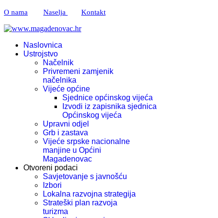
O nama
Naselja
Kontakt
Naslovnica
Ustrojstvo
Načelnik
Privremeni zamjenik
načelnika
Vijeće općine
Sjednice općinskog vijeća
Izvodi iz zapisnika sjednica
Općinskog vijeća
Upravni odjel
Grb i zastava
Vijeće srpske nacionalne
manjine u Općini
Magadenovac
Otvoreni podaci
Savjetovanje s javnošću
Izbori
Lokalna razvojna strategija
Strateški plan razvoja
turizma