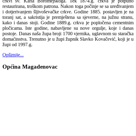
crkvi sv. Karla Boromejskoga. Tek 1874.g. crkva je potpuno
restaurirana, troškom patrona. Nakon toga počinje se sa uređivanjem
i dotjerivanjem šljivoševačke crkve. Godine 1885. postavljen je na
toranj sat, a sakristija je premještena sa sjeverne, na južnu stranu,
kako i danas stoji. Godine 1889.g. crkva je popločena cementnim
pločicama. Iste godine, nabavljene su nove orgulje, koje i danas
postoje. Danas naša župa broji 1700 vjernika, uglavnom su staračka
domaćinstva. Trenutno je u župi župnik Slavko Kovačević, koji je u
župi od 1997.g.
Opširnije...
Općina Magadenovac
Školska 1
31542 Magadenovac
Hrvatska
email:
opcina.magadenovac@os.t-com.hr