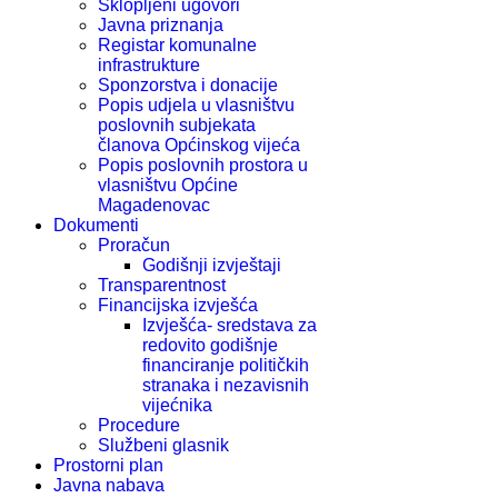
Sklopljeni ugovori
Javna priznanja
Registar komunalne
infrastrukture
Sponzorstva i donacije
Popis udjela u vlasništvu
poslovnih subjekata
članova Općinskog vijeća
Popis poslovnih prostora u
vlasništvu Općine
Magadenovac
Dokumenti
Proračun
Godišnji izvještaji
Transparentnost
Financijska izvješća
Izvješća- sredstava za
redovito godišnje
financiranje političkih
stranaka i nezavisnih
vijećnika
Procedure
Službeni glasnik
Prostorni plan
Javna nabava