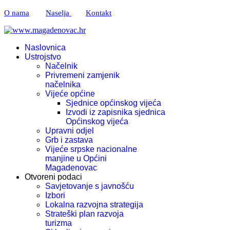
O nama
Naselja
Kontakt
Naslovnica
Ustrojstvo
Načelnik
Privremeni zamjenik
načelnika
Vijeće općine
Sjednice općinskog vijeća
Izvodi iz zapisnika sjednica
Općinskog vijeća
Upravni odjel
Grb i zastava
Vijeće srpske nacionalne
manjine u Općini
Magadenovac
Otvoreni podaci
Savjetovanje s javnošću
Izbori
Lokalna razvojna strategija
Strateški plan razvoja
turizma