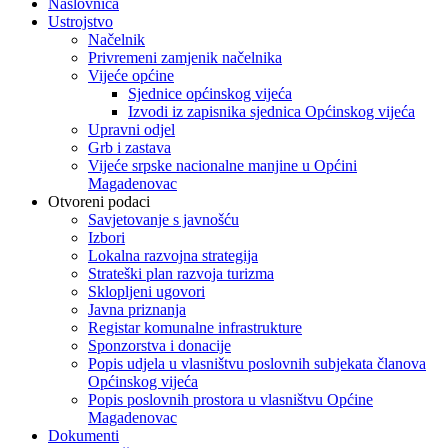
Naslovnica
Ustrojstvo
Načelnik
Privremeni zamjenik načelnika
Vijeće općine
Sjednice općinskog vijeća
Izvodi iz zapisnika sjednica Općinskog vijeća
Upravni odjel
Grb i zastava
Vijeće srpske nacionalne manjine u Općini
Magadenovac
Otvoreni podaci
Savjetovanje s javnošću
Izbori
Lokalna razvojna strategija
Strateški plan razvoja turizma
Sklopljeni ugovori
Javna priznanja
Registar komunalne infrastrukture
Sponzorstva i donacije
Popis udjela u vlasništvu poslovnih subjekata članova
Općinskog vijeća
Popis poslovnih prostora u vlasništvu Općine
Magadenovac
Dokumenti