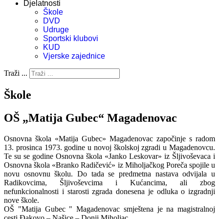
Djelatnosti
Škole
DVD
Udruge
Sportski klubovi
KUD
Vjerske zajednice
Traži ...
Škole
OŠ „Matija Gubec“ Magadenovac
Osnovna škola «Matija Gubec» Magadenovac započinje s radom
13. prosinca 1973. godine u novoj školskoj zgradi u Magadenovcu.
Te su se godine Osnovna škola «Janko Leskovar» iz Šljivoševaca i
Osnovna škola «Branko Radičević» iz Miholjačkog Poreča spojile u
novu osnovnu školu. Do tada se predmetna nastava odvijala u
Radikovcima, Šljivoševcima i Kućancima, ali zbog
nefunkcionalnosti i starosti zgrada donesena je odluka o izgradnji
nove škole.
OŠ "Matija Gubec " Magadenovac smještena je na magistralnoj
cesti Đakovo – Našice – Donji Miholjac.