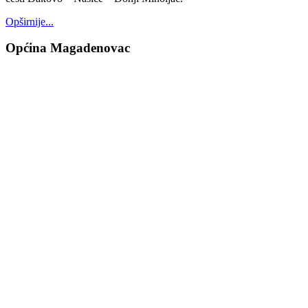
Opširnije...
Općina Magadenovac
Školska 1
31542 Magadenovac
Hrvatska
email:
opcina.magadenovac@os.t-com.hr
Tel: +385 31 647 165
Tel: +385 31 647 170
Fax: +385 31 647 123