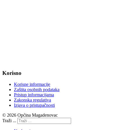
web: www.magadenovac.hr
Radno vrijeme od ponedjeljka do petka od 7:30 do 15:30 sati
OIB: 47221079851
MB: 2680505
IBAN: HR8623400091857800008
Korisno
Korisne informacije
Zaštita osobnih podataka
Pristup informacijama
Zakonska regulativa
Izjava o pristupačnosti
© 2026 Općina Magadenovac
Traži ...