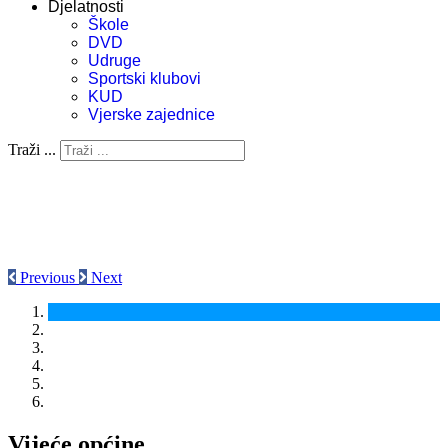
Djelatnosti
Škole
DVD
Udruge
Sportski klubovi
KUD
Vjerske zajednice
Traži ...
Previous
Next
Vijeće općine