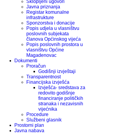
Sklopljeni ugovori
Javna priznanja
Registar komunalne
infrastrukture
Sponzorstva i donacije
Popis udjela u vlasništvu
poslovnih subjekata
članova Općinskog vijeća
Popis poslovnih prostora u
vlasništvu Općine
Magadenovac
Dokumenti
Proračun
Godišnji izvještaji
Transparentnost
Financijska izvješća
Izvješća- sredstava za
redovito godišnje
financiranje političkih
stranaka i nezavisnih
vijećnika
Procedure
Službeni glasnik
Prostorni plan
Javna nabava