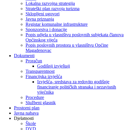
Lokalna razvojna strategija
Strateški plan razvoja turizma
Sklopljeni ugovori
Javna priznanja
Registar komunalne infrastrukture
Sponzorstva i donacije
Popis udjela u vlasništvu poslovnih subjekata članova
Općinskog vijeća
Popis poslovnih prostora u vlasništvu Općine
Magadenovac
Dokumenti
Proračun
Godišnji izvještaji
Transparentnost
Financijska izvješća
Izvješća- sredstava za redovito godišnje
financiranje političkih stranaka i nezavisnih
vijećnika
Procedure
Službeni glasnik
Prostorni plan
Javna nabava
Djelatnosti
Škole
DVD