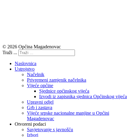
© 2026 Općina Magadenovac
Traži ...
Naslovnica
Ustrojstvo
Načelnik
Privremeni zamjenik načelnika
Vijeće općine
Sjednice općinskog vijeća
Izvodi iz zapisnika sjednica Općinskog vijeća
Upravni odjel
Grb i zastava
Vijeće srpske nacionalne manjine u Općini
Magadenovac
Otvoreni podaci
Savjetovanje s javnošću
Izbori