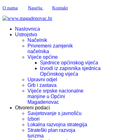
O nama
Naselja
Kontakt
Naslovnica
Ustrojstvo
Načelnik
Privremeni zamjenik
načelnika
Vijeće općine
Sjednice općinskog vijeća
Izvodi iz zapisnika sjednica
Općinskog vijeća
Upravni odjel
Grb i zastava
Vijeće srpske nacionalne
manjine u Općini
Magadenovac
Otvoreni podaci
Savjetovanje s javnošću
Izbori
Lokalna razvojna strategija
Strateški plan razvoja
turizma