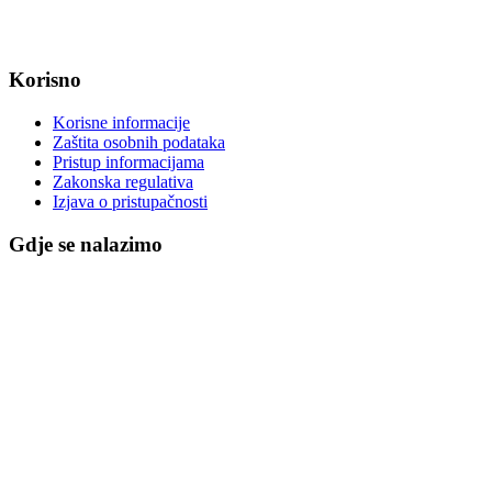
IBAN: HR8623400091857800008
Korisno
Korisne informacije
Zaštita osobnih podataka
Pristup informacijama
Zakonska regulativa
Izjava o pristupačnosti
Gdje se nalazimo