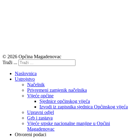
© 2026 Općina Magadenovac
Traži ...
Naslovnica
Ustrojstvo
Načelnik
Privremeni zamjenik načelnika
Vijeće općine
Sjednice općinskog vijeća
Izvodi iz zapisnika sjednica Općinskog vijeća
Upravni odjel
Grb i zastava
Vijeće srpske nacionalne manjine u Općini
Magadenovac
Otvoreni podaci