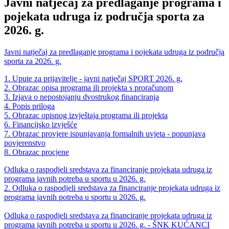
Javni natječaj za predlaganje programa i
pojekata udruga iz područja sporta za
2026. g.
Javni natječaj za predlaganje programa i pojekata udruga iz područja
sporta za 2026. g.
1. Upute za prijavitelje - javni natječaj SPORT 2026. g.
2. Obrazac opisa programa ili projekta s proračunom
3. Izjava o nepostojanju dvostrukog financiranja
4. Popis priloga
5. Obrazac opisnog izvještaja programa ili projekta
6. Financijsko izvješće
7. Obrazac provjere ispunjavanja formalnih uvjeta - popunjava
povjerenstvo
8. Obrazac procjene
Odluka o raspodjeli sredstava za financiranje projekata udruga iz
programa javnih potreba u sportu u 2026. g.
2. Odluka o raspodjeli sredstava za financiranje projekata udruga iz
programa javnih potreba u sportu u 2026. g.
Odluka o raspodjeli sredstava za financiranje projekata udruga iz
programa javnih potreba u sportu u 2026. g. - ŠNK KUĆANCI