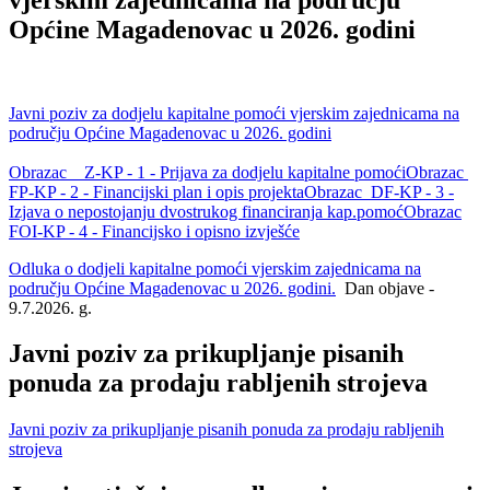
Općine Magadenovac u 2026. godini
Javni poziv za dodjelu kapitalne pomoći vjerskim zajednicama na
području Općine Magadenovac u 2026. godini
Obrazac Z-KP - 1 - Prijava za dodjelu kapitalne pomoći
Obrazac
FP-KP - 2 - Financijski plan i opis projekta
Obrazac DF-KP - 3 -
Izjava o nepostojanju dvostrukog financiranja kap.pomoć
Obrazac
FOI-KP - 4 - Financijsko i opisno izvješće
Odluka o dodjeli kapitalne pomoći vjerskim zajednicama na
području Općine Magadenovac u 2026. godini.
Dan objave -
9.7.2026. g.
Javni poziv za prikupljanje pisanih
ponuda za prodaju rabljenih strojeva
Javni poziv za prikupljanje pisanih ponuda za prodaju rabljenih
strojeva