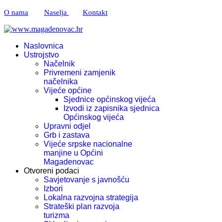
O nama
Naselja
Kontakt
Naslovnica
Ustrojstvo
Načelnik
Privremeni zamjenik
načelnika
Vijeće općine
Sjednice općinskog vijeća
Izvodi iz zapisnika sjednica
Općinskog vijeća
Upravni odjel
Grb i zastava
Vijeće srpske nacionalne
manjine u Općini
Magadenovac
Otvoreni podaci
Savjetovanje s javnošću
Izbori
Lokalna razvojna strategija
Strateški plan razvoja
turizma