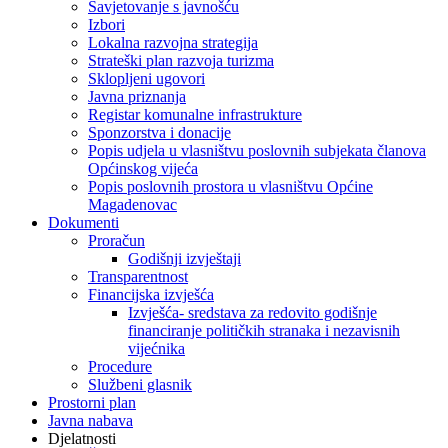
Savjetovanje s javnošću
Izbori
Lokalna razvojna strategija
Strateški plan razvoja turizma
Sklopljeni ugovori
Javna priznanja
Registar komunalne infrastrukture
Sponzorstva i donacije
Popis udjela u vlasništvu poslovnih subjekata članova
Općinskog vijeća
Popis poslovnih prostora u vlasništvu Općine
Magadenovac
Dokumenti
Proračun
Godišnji izvještaji
Transparentnost
Financijska izvješća
Izvješća- sredstava za redovito godišnje
financiranje političkih stranaka i nezavisnih
vijećnika
Procedure
Službeni glasnik
Prostorni plan
Javna nabava
Djelatnosti