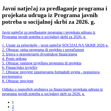
Javni natječaj za predlaganje programa i
projekata udruga iz Programa javnih
potreba u socijalnoj skrbi za 2026. g.
Javni natječaj za predlaganje programa i projekata udruga iz
Programa javnih potreba u socijalnoj skrbi za 2026. g.
1. Upute za prijavitelje - javni natječaj SOCIJALNA SKRB 2026 g.
2. Obrazac opisa programa ili projekta s proračunom
3. Izjava o nepostojanju dvostrukog financiranja
4. Popis priloga
5. Obrazac opisnog izvještaja programa ili projekta
6. Financijsko izvješće
7. Obrazac provjere ispunjavanja formalnih uvjeta - popunjava
povjerenstvo
8. Obrazac procjene
Odluka o raspodjeli sredstava za financiranje projekata udruga iz
programa javnih potreba u socijalnoj skrb za 2026. g.
1
2