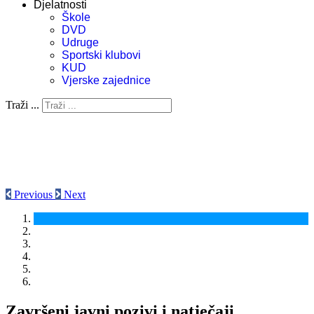
Djelatnosti
Škole
DVD
Udruge
Sportski klubovi
KUD
Vjerske zajednice
Traži ...
Previous
Next
Završeni javni pozivi i natječaji