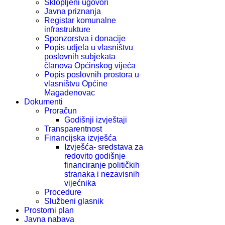
Sklopljeni ugovori
Javna priznanja
Registar komunalne
infrastrukture
Sponzorstva i donacije
Popis udjela u vlasništvu
poslovnih subjekata
članova Općinskog vijeća
Popis poslovnih prostora u
vlasništvu Općine
Magadenovac
Dokumenti
Proračun
Godišnji izvještaji
Transparentnost
Financijska izvješća
Izvješća- sredstava za
redovito godišnje
financiranje političkih
stranaka i nezavisnih
vijećnika
Procedure
Službeni glasnik
Prostorni plan
Javna nabava