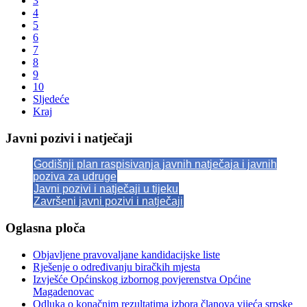
3
4
5
6
7
8
9
10
Sljedeće
Kraj
Javni pozivi i natječaji
Godišnji plan raspisivanja javnih natječaja i javnih
poziva za udruge
Javni pozivi i natječaji u tijeku
Završeni javni pozivi i natječaji
Oglasna ploča
Objavljene pravovaljane kandidacijske liste
Rješenje o određivanju biračkih mjesta
Izvješće Općinskog izbornog povjerenstva Općine
Magadenovac
Odluka o konačnim rezultatima izbora članova vijeća srpske