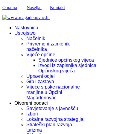
O nama
Naselja
Kontakt
Naslovnica
Ustrojstvo
Načelnik
Privremeni zamjenik
načelnika
Vijeće općine
Sjednice općinskog vijeća
Izvodi iz zapisnika sjednica
Općinskog vijeća
Upravni odjel
Grb i zastava
Vijeće srpske nacionalne
manjine u Općini
Magadenovac
Otvoreni podaci
Savjetovanje s javnošću
Izbori
Lokalna razvojna strategija
Strateški plan razvoja
turizma