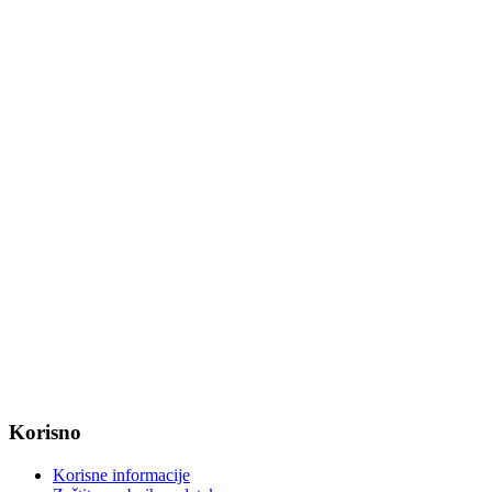
Tel: +385 31 647 165
Tel: +385 31 647 170
Fax: +385 31 647 123
web: www.magadenovac.hr
Radno vrijeme od ponedjeljka do petka od 7:30 do 15:30 sati
OIB: 47221079851
MB: 2680505
IBAN: HR8623400091857800008
Korisno
Korisne informacije