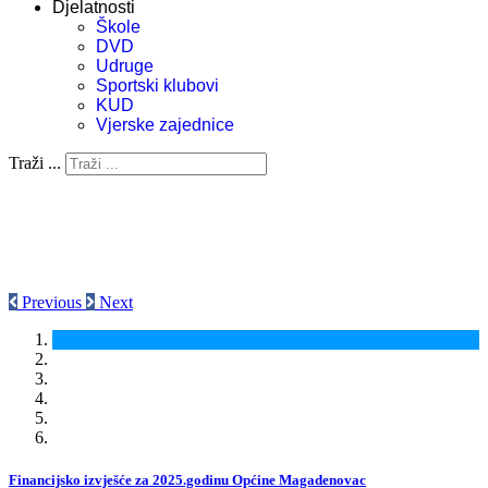
Djelatnosti
Škole
DVD
Udruge
Sportski klubovi
KUD
Vjerske zajednice
Traži ...
Previous
Next
Financijsko izvješće za 2025.godinu Općine Magadenovac