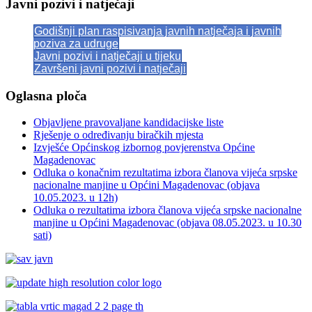
Javni pozivi i natječaji
Godišnji plan raspisivanja javnih natječaja i javnih
poziva za udruge
Javni pozivi i natječaji u tijeku
Završeni javni pozivi i natječaji
Oglasna ploča
Objavljene pravovaljane kandidacijske liste
Rješenje o određivanju biračkih mjesta
Izvješće Općinskog izbornog povjerenstva Općine
Magadenovac
Odluka o konačnim rezultatima izbora članova vijeća srpske
nacionalne manjine u Općini Magadenovac (objava
10.05.2023. u 12h)
Odluka o rezultatima izbora članova vijeća srpske nacionalne
manjine u Općini Magadenovac (objava 08.05.2023. u 10.30
sati)