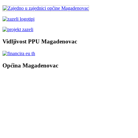
Vidljivost PPU Magadenovac
Općina Magadenovac
Školska 1
31542 Magadenovac
Hrvatska
email:
opcina.magadenovac@os.t-com.hr