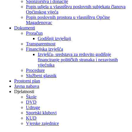
Sponzorstva i donacije
Popis udjela u vlasništvu poslovnih subjekata članova
Općinskog vijeća
Popis poslovnih prostora u vlasništvu Općine
Magadenovac
Dokumenti
Proračun
Godišnji izvještaji
Transparentnost
Financijska izvješća
Izvješća- sredstava za redovito godišnje
financiranje političkih stranaka i nezavisnih
vijećnika
Procedure
Službeni glasnik
Prostorni plan
Javna nabava
Djelatnosti
Škole
DVD
Udruge
Sportski klubovi
KUD
Vjerske zajednice