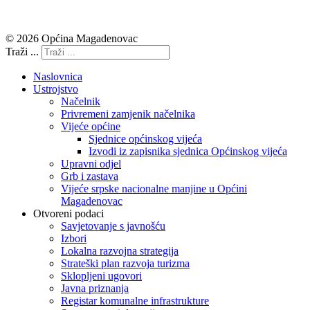
© 2026 Općina Magadenovac
Traži ...
Naslovnica
Ustrojstvo
Načelnik
Privremeni zamjenik načelnika
Vijeće općine
Sjednice općinskog vijeća
Izvodi iz zapisnika sjednica Općinskog vijeća
Upravni odjel
Grb i zastava
Vijeće srpske nacionalne manjine u Općini
Magadenovac
Otvoreni podaci
Savjetovanje s javnošću
Izbori
Lokalna razvojna strategija
Strateški plan razvoja turizma
Sklopljeni ugovori
Javna priznanja
Registar komunalne infrastrukture