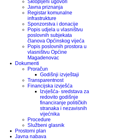
Sklopljeni ugovori
Javna priznanja
Registar komunalne
infrastrukture
Sponzorstva i donacije
Popis udjela u vlasništvu
poslovnih subjekata
članova Općinskog vijeća
Popis poslovnih prostora u
vlasništvu Općine
Magadenovac
Dokumenti
Proračun
Godišnji izvještaji
Transparentnost
Financijska izvješća
Izvješća- sredstava za
redovito godišnje
financiranje političkih
stranaka i nezavisnih
vijećnika
Procedure
Službeni glasnik
Prostorni plan
Javna nabava