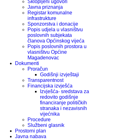
Sklopljeni ugovori
Javna priznanja
Registar komunalne
infrastrukture
Sponzorstva i donacije
Popis udjela u vlasništvu
poslovnih subjekata
članova Općinskog vijeća
Popis poslovnih prostora u
vlasništvu Općine
Magadenovac
Dokumenti
Proračun
Godišnji izvještaji
Transparentnost
Financijska izvješća
Izvješća- sredstava za
redovito godišnje
financiranje političkih
stranaka i nezavisnih
vijećnika
Procedure
Službeni glasnik
Prostorni plan
Javna nabava