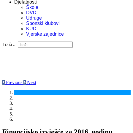
Djelatnosti
Škole
DVD
Udruge
Sportski klubovi
KUD
Vjerske zajednice
Traži ...
Previous
Next
Financijsko izvješće za 2016. godinu