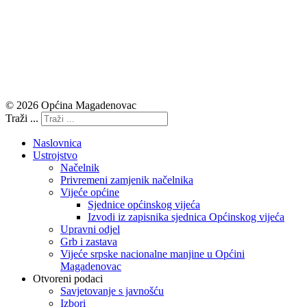
© 2026 Općina Magadenovac
Traži ...
Naslovnica
Ustrojstvo
Načelnik
Privremeni zamjenik načelnika
Vijeće općine
Sjednice općinskog vijeća
Izvodi iz zapisnika sjednica Općinskog vijeća
Upravni odjel
Grb i zastava
Vijeće srpske nacionalne manjine u Općini
Magadenovac
Otvoreni podaci
Savjetovanje s javnošću
Izbori