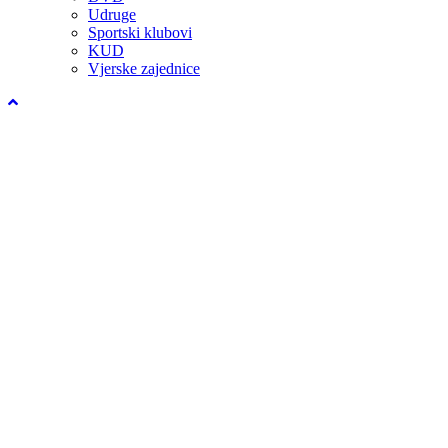
Udruge
Sportski klubovi
KUD
Vjerske zajednice