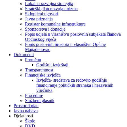
Lokalna razvojna strategija
Strateški plan razvoja turizma
Sklopljeni ugovori
Javna priznanja
Registar komunalne infrastrukture
Sponzorstva i donacije
Popis udjela u vlasništvu poslovnih subjekata članova
Općinskog vijeća
Popis poslovnih prostora u vlasništvu Općine
Magadenovac
Dokumenti
Proračun
Godišnji izvještaji
Transparentnost
Financijska izvješća
Izvješća- sredstava za redovito godišnje
financiranje političkih stranaka i nezavisnih
vijećnika
Procedure
Službeni glasnik
Prostorni plan
Javna nabava
Djelatnosti
Škole
DVD