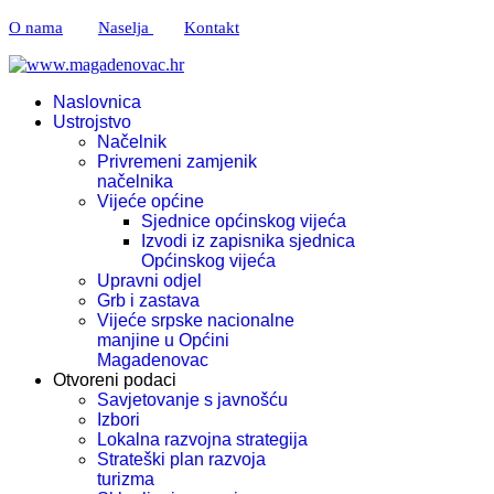
O nama
Naselja
Kontakt
Naslovnica
Ustrojstvo
Načelnik
Privremeni zamjenik
načelnika
Vijeće općine
Sjednice općinskog vijeća
Izvodi iz zapisnika sjednica
Općinskog vijeća
Upravni odjel
Grb i zastava
Vijeće srpske nacionalne
manjine u Općini
Magadenovac
Otvoreni podaci
Savjetovanje s javnošću
Izbori
Lokalna razvojna strategija
Strateški plan razvoja
turizma