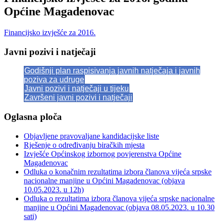
Općine Magadenovac
Financijsko izvješće za 2016.
Javni pozivi i natječaji
Godišnji plan raspisivanja javnih natječaja i javnih
poziva za udruge
Javni pozivi i natječaji u tijeku
Završeni javni pozivi i natječaji
Oglasna ploča
Objavljene pravovaljane kandidacijske liste
Rješenje o određivanju biračkih mjesta
Izvješće Općinskog izbornog povjerenstva Općine
Magadenovac
Odluka o konačnim rezultatima izbora članova vijeća srpske
nacionalne manjine u Općini Magadenovac (objava
10.05.2023. u 12h)
Odluka o rezultatima izbora članova vijeća srpske nacionalne
manjine u Općini Magadenovac (objava 08.05.2023. u 10.30
sati)