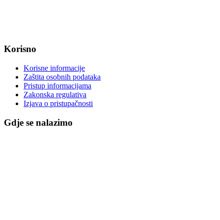
MB: 2680505
IBAN: HR8623400091857800008
Korisno
Korisne informacije
Zaštita osobnih podataka
Pristup informacijama
Zakonska regulativa
Izjava o pristupačnosti
Gdje se nalazimo