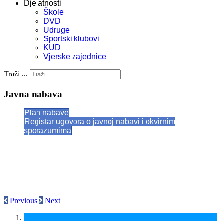
Djelatnosti
Škole
DVD
Udruge
Sportski klubovi
KUD
Vjerske zajednice
Traži ...
Javna nabava
Plan nabave
Registar ugovora o javnoj nabavi i okvirnim
sporazumima
Previous
Next