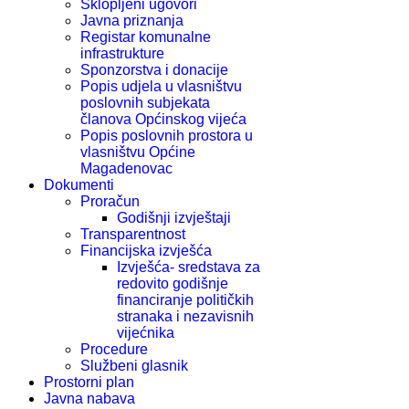
Sklopljeni ugovori
Javna priznanja
Registar komunalne
infrastrukture
Sponzorstva i donacije
Popis udjela u vlasništvu
poslovnih subjekata
članova Općinskog vijeća
Popis poslovnih prostora u
vlasništvu Općine
Magadenovac
Dokumenti
Proračun
Godišnji izvještaji
Transparentnost
Financijska izvješća
Izvješća- sredstava za
redovito godišnje
financiranje političkih
stranaka i nezavisnih
vijećnika
Procedure
Službeni glasnik
Prostorni plan
Javna nabava