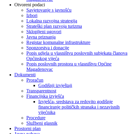
Otvoreni podaci
Savjetovanje s javnošću
Izbori
Lokalna razvojna strategija
Strateški plan razvoja turizma
Sklopljeni ugovori
Javna priznanja
Registar komunalne infrastrukture
Sponzorstva i donacije
Popis udjela u vlasništvu poslovnih subjekata članova
Općinskog vijeća
Popis poslovnih prostora u vlasništvu Općine
Magadenovac
Dokumenti
Proračun
Godišnji izvještaji
Transparentnost
Financijska izvješća
Izvješća- sredstava za redovito godišnje
financiranje političkih stranaka i nezavisnih
vijećnika
Procedure
Službeni glasnik
Prostorni plan
Javna nabava