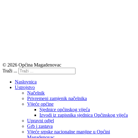
© 2026 Općina Magadenovac
Traži ...
Naslovnica
Ustrojstvo
Načelnik
Privremeni zamjenik načelnika
Vijeće općine
Sjednice općinskog vijeća
Izvodi iz zapisnika sjednica Općinskog vijeća
Upravni odjel
Grb i zastava
Vijeće srpske nacionalne manjine u Općini
Magadenovac