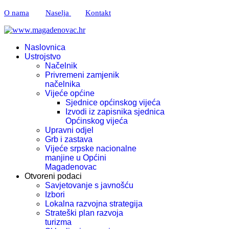
O nama
Naselja
Kontakt
Naslovnica
Ustrojstvo
Načelnik
Privremeni zamjenik
načelnika
Vijeće općine
Sjednice općinskog vijeća
Izvodi iz zapisnika sjednica
Općinskog vijeća
Upravni odjel
Grb i zastava
Vijeće srpske nacionalne
manjine u Općini
Magadenovac
Otvoreni podaci
Savjetovanje s javnošću
Izbori
Lokalna razvojna strategija
Strateški plan razvoja
turizma