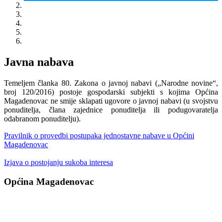
Javna nabava
Temeljem članka 80. Zakona o javnoj nabavi („Narodne novine“,
broj 120/2016) postoje gospodarski subjekti s kojima Općina
Magadenovac ne smije sklapati ugovore o javnoj nabavi (u svojstvu
ponuditelja, člana zajednice ponuditelja ili podugovaratelja
odabranom ponuditelju).
Pravilnik o provedbi postupaka jednostavne nabave u Općini
Magadenovac
Izjava o postojanju sukoba interesa
Općina Magadenovac
Školska 1