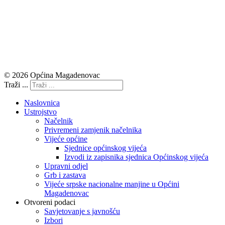
© 2026 Općina Magadenovac
Traži ...
Naslovnica
Ustrojstvo
Načelnik
Privremeni zamjenik načelnika
Vijeće općine
Sjednice općinskog vijeća
Izvodi iz zapisnika sjednica Općinskog vijeća
Upravni odjel
Grb i zastava
Vijeće srpske nacionalne manjine u Općini
Magadenovac
Otvoreni podaci
Savjetovanje s javnošću
Izbori