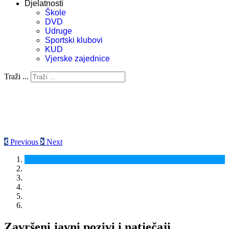
Djelatnosti
Škole
DVD
Udruge
Sportski klubovi
KUD
Vjerske zajednice
Traži ...
Previous
Next
Završeni javni pozivi i natječaji