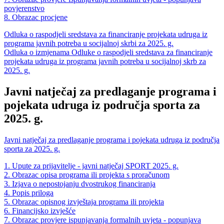
povjerenstvo
8. Obrazac procjene
Odluka o raspodjeli sredstava za financiranje projekata udruga iz
programa javnih potreba u socijalnoj skrbi za 2025. g.
Odluka o izmjenama Odluke o raspodjeli sredstava za financiranje
projekata udruga iz programa javnih potreba u socijalnoj skrb za
2025. g.
Javni natječaj za predlaganje programa i
pojekata udruga iz područja sporta za
2025. g.
Javni natječaj za predlaganje programa i pojekata udruga iz područja
sporta za 2025. g.
1. Upute za prijavitelje - javni natječaj SPORT 2025. g.
2. Obrazac opisa programa ili projekta s proračunom
3. Izjava o nepostojanju dvostrukog financiranja
4. Popis priloga
5. Obrazac opisnog izvještaja programa ili projekta
6. Financijsko izvješće
7. Obrazac provjere ispunjavanja formalnih uvjeta - popunjava