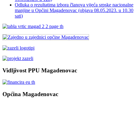
Odluka o rezultatima izbora članova vijeća srpske nacionalne
manjine u Općini Magadenovac (objava 08.05.2023. u 10.30
sati)
Vidljivost PPU Magadenovac
Općina Magadenovac
Školska 1
31542 Magadenovac