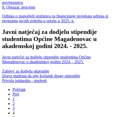
povjerenstvo
8. Obrazac procjene
Odluka o raspodjeli sredstava za financiranje projekata udruga iz
programa javnih potreba u sportu u 2025. g.
Javni natječaj za dodjelu stipendije
studentima Općine Magadenovac u
akademskoj godini 2024. - 2025.
Javni natječaj za dodjelu stipendije studentima Općine
Magadenovac u akademskoj godini 2024. - 2025.
Zahtjev za dodjelu stipendije
Izjava studenta da nije korisnik druge stipendije
Privola ispitanika - studenti
Početak
Pret
1
2
3
4