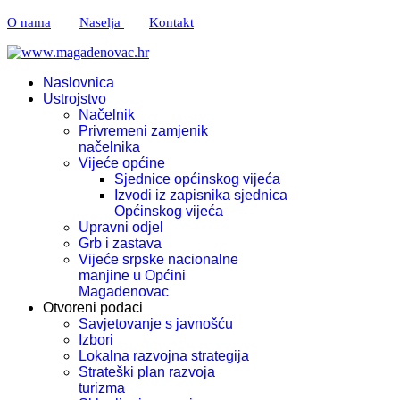
O nama
Naselja
Kontakt
Naslovnica
Ustrojstvo
Načelnik
Privremeni zamjenik
načelnika
Vijeće općine
Sjednice općinskog vijeća
Izvodi iz zapisnika sjednica
Općinskog vijeća
Upravni odjel
Grb i zastava
Vijeće srpske nacionalne
manjine u Općini
Magadenovac
Otvoreni podaci
Savjetovanje s javnošću
Izbori
Lokalna razvojna strategija
Strateški plan razvoja
turizma