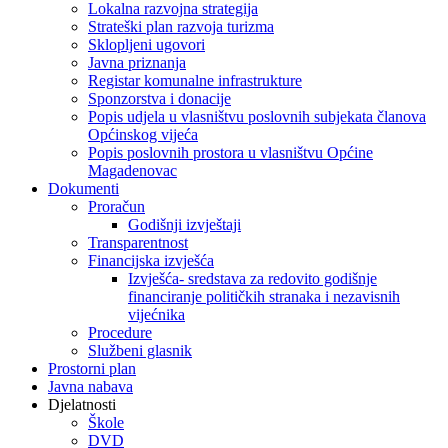
Lokalna razvojna strategija
Strateški plan razvoja turizma
Sklopljeni ugovori
Javna priznanja
Registar komunalne infrastrukture
Sponzorstva i donacije
Popis udjela u vlasništvu poslovnih subjekata članova
Općinskog vijeća
Popis poslovnih prostora u vlasništvu Općine
Magadenovac
Dokumenti
Proračun
Godišnji izvještaji
Transparentnost
Financijska izvješća
Izvješća- sredstava za redovito godišnje
financiranje političkih stranaka i nezavisnih
vijećnika
Procedure
Službeni glasnik
Prostorni plan
Javna nabava
Djelatnosti
Škole
DVD