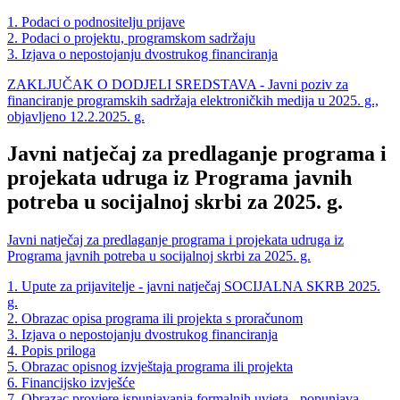
1. Podaci o podnositelju prijave
2. Podaci o projektu, programskom sadržaju
3. Izjava o nepostojanju dvostrukog financiranja
ZAKLJUČAK O DODJELI SREDSTAVA - Javni poziv za
financiranje programskih sadržaja elektroničkih medija u 2025. g.,
objavljeno 12.2.2025. g.
Javni natječaj za predlaganje programa i
projekata udruga iz Programa javnih
potreba u socijalnoj skrbi za 2025. g.
Javni natječaj za predlaganje programa i projekata udruga iz
Programa javnih potreba u socijalnoj skrbi za 2025. g.
1. Upute za prijavitelje - javni natječaj SOCIJALNA SKRB 2025.
g.
2. Obrazac opisa programa ili projekta s proračunom
3. Izjava o nepostojanju dvostrukog financiranja
4. Popis priloga
5. Obrazac opisnog izvještaja programa ili projekta
6. Financijsko izvješće
7. Obrazac provjere ispunjavanja formalnih uvjeta - popunjava