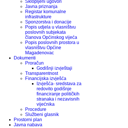
Sklopljeni ugovori
Javna priznanja
Registar komunalne
infrastrukture
Sponzorstva i donacije
Popis udjela u vlasništvu
poslovnih subjekata
članova Općinskog vijeća
Popis poslovnih prostora u
vlasništvu Općine
Magadenovac
Dokumenti
Proračun
Godišnji izvještaji
Transparentnost
Financijska izvješća
Izvješća- sredstava za
redovito godišnje
financiranje političkih
stranaka i nezavisnih
vijećnika
Procedure
Službeni glasnik
Prostorni plan
Javna nabava