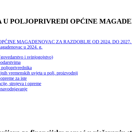
U POLJOPRIVREDI OPĆINE MAGADEN
ĆINE MAGADENOVAC ZA RAZDOBLJE OD 2024. DO 2027. 
 Magadenovac u 2024. g.
govedarstvo i svinjogojstvo)
podarstvima
 poljoprivrednika
nih vremenskih uvjeta u polj. proizvodnji
 opreme za iste
ije, strojeva i opreme
a navodnjavanje