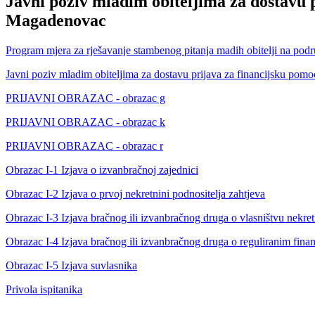
Javni poziv mladim obiteljima za dostavu 
Magadenovac
Program mjera za rješavanje stambenog pitanja madih obitelji na po
Javni poziv mladim obiteljima za dostavu prijava za financijsku po
PRIJAVNI OBRAZAC - obrazac g
PRIJAVNI OBRAZAC - obrazac k
PRIJAVNI OBRAZAC - obrazac r
Obrazac I-1 Izjava o izvanbračnoj zajednici
Obrazac I-2 Izjava o prvoj nekretnini podnositelja zahtjeva
Obrazac I-3 Izjava bračnog ili izvanbračnog druga o vlasništvu nekre
Obrazac I-4 Izjava bračnog ili izvanbračnog druga o reguliranim f
Obrazac I-5 Izjava suvlasnika
Privola ispitanika