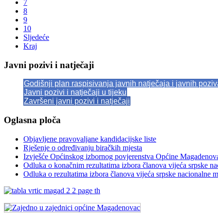
7
8
9
10
Sljedeće
Kraj
Javni pozivi i natječaji
Godišnji plan raspisivanja javnih natječaja i javnih pozi
Javni pozivi i natječaji u tijeku
Završeni javni pozivi i natječaji
Oglasna ploča
Objavljene pravovaljane kandidacijske liste
Rješenje o određivanju biračkih mjesta
Izvješće Općinskog izbornog povjerenstva Općine Magadenov
Odluka o konačnim rezultatima izbora članova vijeća srpske n
Odluka o rezultatima izbora članova vijeća srpske nacionalne 