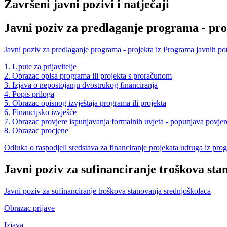
Završeni javni pozivi i natječaji
Javni poziv za predlaganje programa - pr
Javni poziv za predlaganje programa - projekta iz Programa javnih p
1. Upute za prijavitelje
2. Obrazac opisa programa ili projekta s proračunom
3. Izjava o nepostojanju dvostrukog financiranja
4. Popis priloga
5. Obrazac opisnog izvještaja programa ili projekta
6. Financijsko izvješće
7. Obrazac provjere ispunjavanja formalnih uvjeta - popunjava povje
8. Obrazac procjene
Odluka o raspodjeli sredstava za financiranje projekata udruga iz prog
Javni poziv za sufinanciranje troškova st
Javni poziv za sufinanciranje troškova stanovanja srednjoškolaca
Obrazac prijave
Izjava