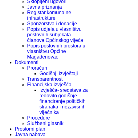
Sklopljeni ugovori
Javna priznanja
Registar komunalne
infrastrukture
Sponzorstva i donacije
Popis udjela u vlasništvu
poslovnih subjekata
članova Općinskog vijeća
Popis poslovnih prostora u
vlasništvu Općine
Magadenovac
Dokumenti
Proračun
Godišnji izvještaji
Transparentnost
Financijska izvješća
Izvješća- sredstava za
redovito godišnje
financiranje političkih
stranaka i nezavisnih
vijećnika
Procedure
Službeni glasnik
Prostorni plan
Javna nabava