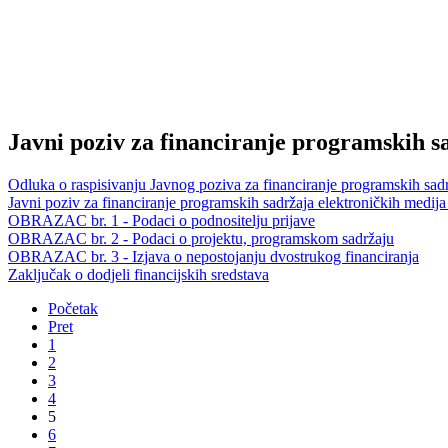
Javni poziv za financiranje programskih sa
Odluka o raspisivanju Javnog poziva za financiranje programskih sadr
Javni poziv za financiranje programskih sadržaja elektroničkih medija
OBRAZAC br. 1 - Podaci o podnositelju prijave
OBRAZAC br. 2 - Podaci o projektu, programskom sadržaju
OBRAZAC br. 3 - Izjava o nepostojanju dvostrukog financiranja
Zaključak o dodjeli financijskih sredstava
Početak
Pret
1
2
3
4
5
6