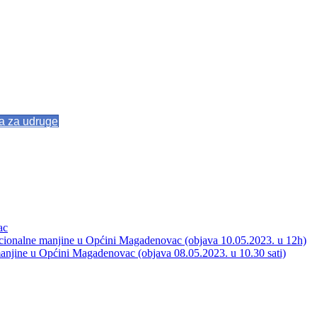
va za udruge
ac
acionalne manjine u Općini Magadenovac (objava 10.05.2023. u 12h)
manjine u Općini Magadenovac (objava 08.05.2023. u 10.30 sati)