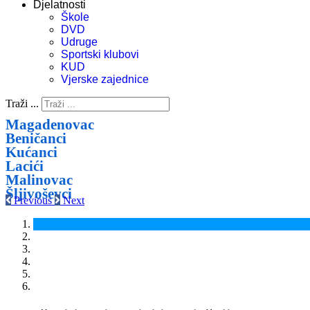
Djelatnosti
Škole
DVD
Udruge
Sportski klubovi
KUD
Vjerske zajednice
Traži ...
Magadenovac
Beničanci
Kućanci
Lacići
Malinovac
Šljivoševci
Previous
Next