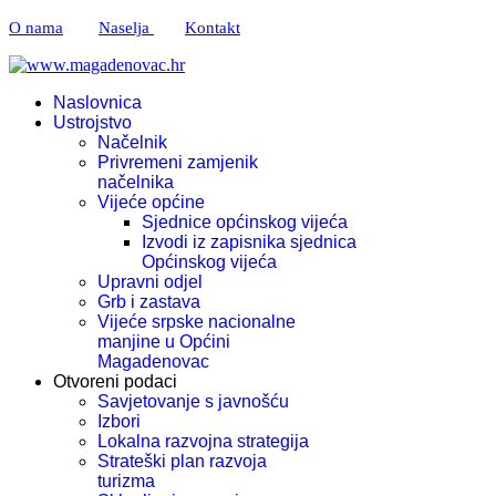
O nama
Naselja
Kontakt
Naslovnica
Ustrojstvo
Načelnik
Privremeni zamjenik
načelnika
Vijeće općine
Sjednice općinskog vijeća
Izvodi iz zapisnika sjednica
Općinskog vijeća
Upravni odjel
Grb i zastava
Vijeće srpske nacionalne
manjine u Općini
Magadenovac
Otvoreni podaci
Savjetovanje s javnošću
Izbori
Lokalna razvojna strategija
Strateški plan razvoja
turizma