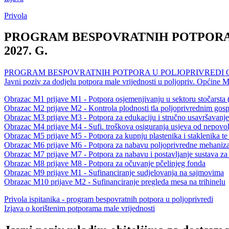
Privola
PROGRAM BESPOVRATNIH POTPORA 
2027. G.
PROGRAM BESPOVRATNIH POTPORA U POLJOPRIVREDI OP
Javni poziv za dodjelu potpora male vrijednosti u poljopriv. Općine
Obrazac M1 prijave M1 - Potpora osjemenjivanju u sektoru stočarsta (
Obrazac M2 prijave M2 - Kontrola plodnosti tla poljoprivrednim gos
Obrazac M3 prijave M3 - Potpora za edukaciju i stručno usavršavanje
Obrazac M4 prijave M4 - Sufi. troškova osiguranja usjeva od nepovolj
Obrazac M5 prijave M5 - Potpora za kupnju plastenika i staklenika te
Obrazac M6 prijave M6 - Potpora za nabavu poljoprivredne mehanizac
Obrazac M7 prijave M7 - Potpora za nabavu i postavljanje sustava z
Obrazac M8 prijave M8 - Potpora za očuvanje pčelinjeg fonda
Obrazac M9 prijave M1 - Sufinanciranje sudjelovanja na sajmovima
Obrazac M10 prijave M2 - Sufinanciranje pregleda mesa na trihinelu
Privola ispitanika - program bespovratnih potpora u poljoprivredi
Izjava o korištenim potporama male vrijednosti