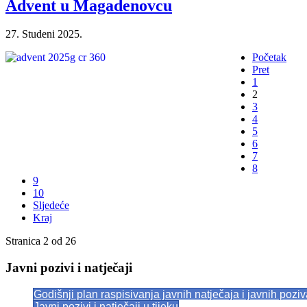
Advent u Magadenovcu
27. Studeni 2025.
Početak
Pret
1
2
3
4
5
6
7
8
9
10
Sljedeće
Kraj
Stranica 2 od 26
Javni pozivi i natječaji
Godišnji plan raspisivanja javnih natječaja i javnih pozi
Javni pozivi i natječaji u tijeku