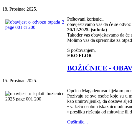
18. Prosinac 2025.
Poštovani korisnici,
obavještavamo vas da će se odvoz
20.12.2025. (subota)
.
Također vas obavještavamo da će
Molimo vas da spremnike za otpad
S poštovanjem,
EKO FLOR
BOŽIĆNICE - OBAV
15. Prosinac 2025.
Općina Magadenovac tijekom prosin
Pozivaju se sve osobe koje su u m
kao umirovljenik), da dostave sljed
• važeću osobnu iskaznicu odnosno
• presliku rješenja od mirovine ili
Opširnije...