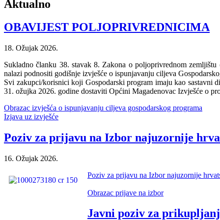
Aktualno
OBAVIJEST POLJOPRIVREDNICIMA
18. Ožujak 2026.
Sukladno članku 38. stavak 8. Zakona o poljoprivrednom zemljištu (
nalazi podnositi godišnje izvješće o ispunjavanju ciljeva Gospodars
Svi zakupci/korisnici koji Gospodarski program imaju kao sastavni 
31. ožujka 2026. godine dostaviti Općini Magadenovac Izvješće o p
Obrazac izvješća o ispunjavanju ciljeva gospodarskog programa
Izjava uz izvješće
Poziv za prijavu na Izbor najuzornije hrva
16. Ožujak 2026.
Poziv za prijavu na Izbor najuzornije hrva
Obrazac prijave na izbor
Javni poziv za prikupljan