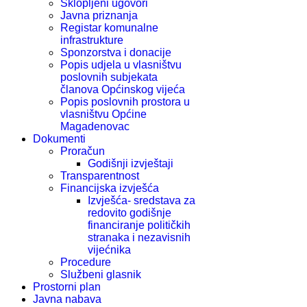
Sklopljeni ugovori
Javna priznanja
Registar komunalne
infrastrukture
Sponzorstva i donacije
Popis udjela u vlasništvu
poslovnih subjekata
članova Općinskog vijeća
Popis poslovnih prostora u
vlasništvu Općine
Magadenovac
Dokumenti
Proračun
Godišnji izvještaji
Transparentnost
Financijska izvješća
Izvješća- sredstava za
redovito godišnje
financiranje političkih
stranaka i nezavisnih
vijećnika
Procedure
Službeni glasnik
Prostorni plan
Javna nabava