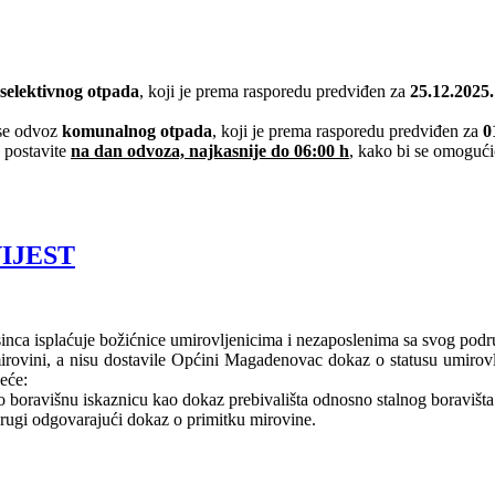
selektivnog otpada
, koji je prema rasporedu predviđen za
25.12.2025.
 se odvoz
komunalnog otpada
, koji je prema rasporedu predviđen za
0
 postavite
na dan odvoza, najkasnije do 06:00 h
, kako bi se omoguć
IJEST
ca isplaćuje božićnice umirovljenicima i nezaposlenima sa svog podr
irovini, a nisu dostavile Općini Magadenovac dokaz o statusu umirovlje
eće:
 boravišnu iskaznicu kao dokaz prebivališta odnosno stalnog boraviš
 drugi odgovarajući dokaz o primitku mirovine.