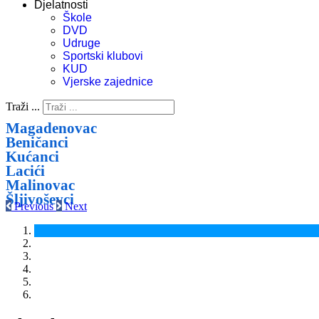
Djelatnosti
Škole
DVD
Udruge
Sportski klubovi
KUD
Vjerske zajednice
Traži ...
Magadenovac
Beničanci
Kućanci
Lacići
Malinovac
Šljivoševci
Previous
Next