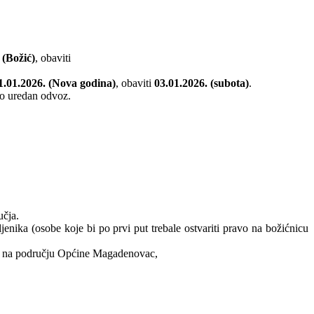
 (Božić)
, obaviti
1.01.2026. (Nova godina)
, obaviti
03.01.2026. (subota)
.
io uredan odvoz.
učja.
nika (osobe koje bi po prvi put trebale ostvariti pravo na božićnicu
ta na području Općine Magadenovac,