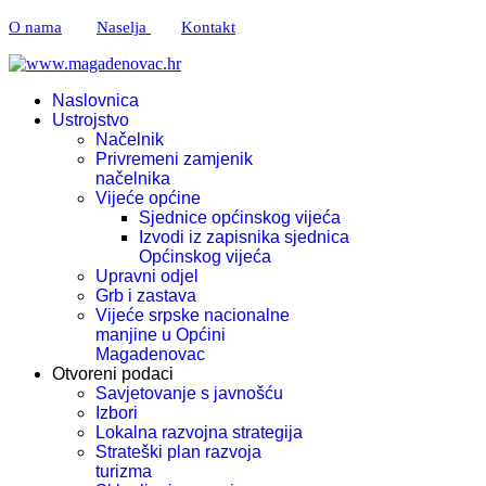
O nama
Naselja
Kontakt
Naslovnica
Ustrojstvo
Načelnik
Privremeni zamjenik
načelnika
Vijeće općine
Sjednice općinskog vijeća
Izvodi iz zapisnika sjednica
Općinskog vijeća
Upravni odjel
Grb i zastava
Vijeće srpske nacionalne
manjine u Općini
Magadenovac
Otvoreni podaci
Savjetovanje s javnošću
Izbori
Lokalna razvojna strategija
Strateški plan razvoja
turizma