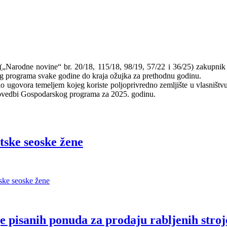
„Narodne novine“ br. 20/18, 115/18, 98/19, 57/22 i 36/25) zakupnik 
kog programa svake godine do kraja ožujka za prethodnu godinu.
dio ugovora temeljem kojeg koriste poljoprivredno zemljište u vlasni
rovedbi Gospodarskog programa za 2025. godinu.
tske seoske žene
tske seoske žene
je pisanih ponuda za prodaju rabljenih stro