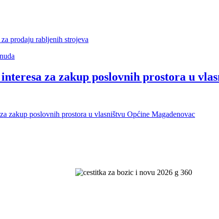
za prodaju rabljenih strojeva
onuda
e interesa za zakup poslovnih prostora u v
sa za zakup poslovnih prostora u vlasništvu Općine Magadenovac