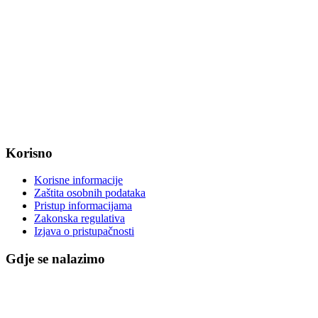
web: www.magadenovac.hr
Radno vrijeme od ponedjeljka do petka od 7:30 do 15:30 sati
OIB: 47221079851
MB: 2680505
IBAN: HR8623400091857800008
Korisno
Korisne informacije
Zaštita osobnih podataka
Pristup informacijama
Zakonska regulativa
Izjava o pristupačnosti
Gdje se nalazimo