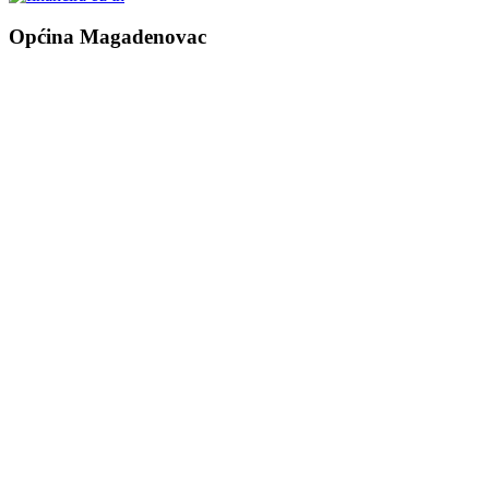
Općina Magadenovac
Školska 1
31542 Magadenovac
Hrvatska
email:
opcina.magadenovac@os.t-com.hr
Tel: +385 31 647 165
Tel: +385 31 647 170
Fax: +385 31 647 123