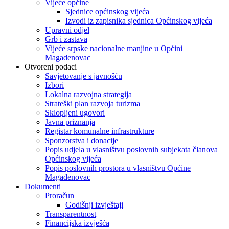
Vijeće općine
Sjednice općinskog vijeća
Izvodi iz zapisnika sjednica Općinskog vijeća
Upravni odjel
Grb i zastava
Vijeće srpske nacionalne manjine u Općini
Magadenovac
Otvoreni podaci
Savjetovanje s javnošću
Izbori
Lokalna razvojna strategija
Strateški plan razvoja turizma
Sklopljeni ugovori
Javna priznanja
Registar komunalne infrastrukture
Sponzorstva i donacije
Popis udjela u vlasništvu poslovnih subjekata članova
Općinskog vijeća
Popis poslovnih prostora u vlasništvu Općine
Magadenovac
Dokumenti
Proračun
Godišnji izvještaji
Transparentnost
Financijska izvješća