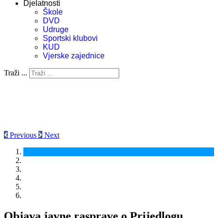
Djelatnosti
Škole
DVD
Udruge
Sportski klubovi
KUD
Vjerske zajednice
Traži ...
Previous
Next
Objava javne rasprave o Prijedlogu