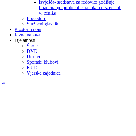
Izvješća- sredstava za redovito godišnje
financiranje političkih stranaka i nezavisnih
vijećnika
Procedure
Službeni glasnik
Prostorni plan
Javna nabava
Djelatnosti
Škole
DVD
Udruge
Sportski klubovi
KUD
Vjerske zajednice