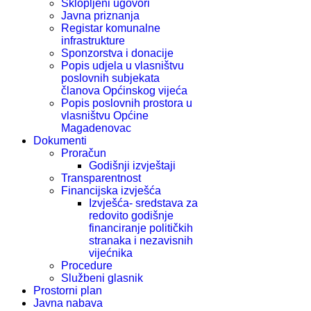
Sklopljeni ugovori
Javna priznanja
Registar komunalne
infrastrukture
Sponzorstva i donacije
Popis udjela u vlasništvu
poslovnih subjekata
članova Općinskog vijeća
Popis poslovnih prostora u
vlasništvu Općine
Magadenovac
Dokumenti
Proračun
Godišnji izvještaji
Transparentnost
Financijska izvješća
Izvješća- sredstava za
redovito godišnje
financiranje političkih
stranaka i nezavisnih
vijećnika
Procedure
Službeni glasnik
Prostorni plan
Javna nabava