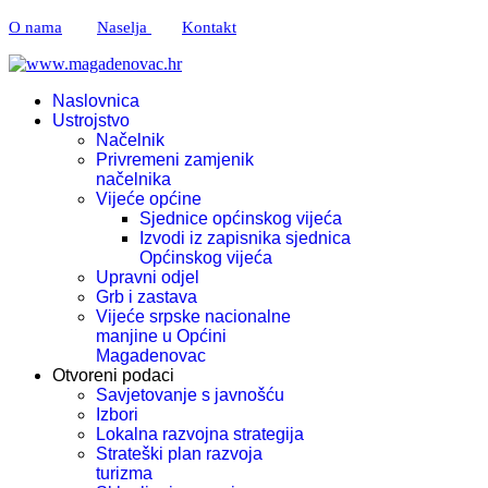
O nama
Naselja
Kontakt
Naslovnica
Ustrojstvo
Načelnik
Privremeni zamjenik
načelnika
Vijeće općine
Sjednice općinskog vijeća
Izvodi iz zapisnika sjednica
Općinskog vijeća
Upravni odjel
Grb i zastava
Vijeće srpske nacionalne
manjine u Općini
Magadenovac
Otvoreni podaci
Savjetovanje s javnošću
Izbori
Lokalna razvojna strategija
Strateški plan razvoja
turizma