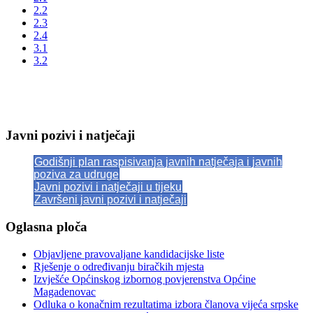
2.2
2.3
2.4
3.1
3.2
Javni pozivi i natječaji
Godišnji plan raspisivanja javnih natječaja i javnih
poziva za udruge
Javni pozivi i natječaji u tijeku
Završeni javni pozivi i natječaji
Oglasna ploča
Objavljene pravovaljane kandidacijske liste
Rješenje o određivanju biračkih mjesta
Izvješće Općinskog izbornog povjerenstva Općine
Magadenovac
Odluka o konačnim rezultatima izbora članova vijeća srpske