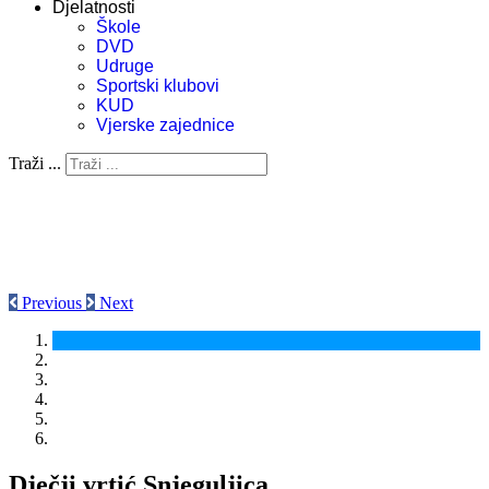
Djelatnosti
Škole
DVD
Udruge
Sportski klubovi
KUD
Vjerske zajednice
Traži ...
Previous
Next
Dječji vrtić Snjeguljica