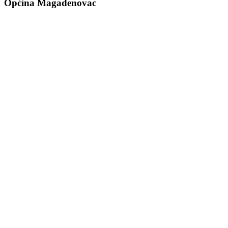
Općina Magadenovac
Školska 1
31542 Magadenovac
Hrvatska
email:
opcina.magadenovac@os.t-com.hr
Tel: +385 31 647 165
Tel: +385 31 647 170
Fax: +385 31 647 123
web: www.magadenovac.hr