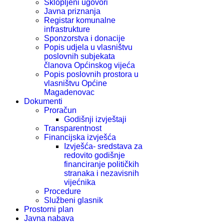
Sklopljeni ugovori
Javna priznanja
Registar komunalne
infrastrukture
Sponzorstva i donacije
Popis udjela u vlasništvu
poslovnih subjekata
članova Općinskog vijeća
Popis poslovnih prostora u
vlasništvu Općine
Magadenovac
Dokumenti
Proračun
Godišnji izvještaji
Transparentnost
Financijska izvješća
Izvješća- sredstava za
redovito godišnje
financiranje političkih
stranaka i nezavisnih
vijećnika
Procedure
Službeni glasnik
Prostorni plan
Javna nabava