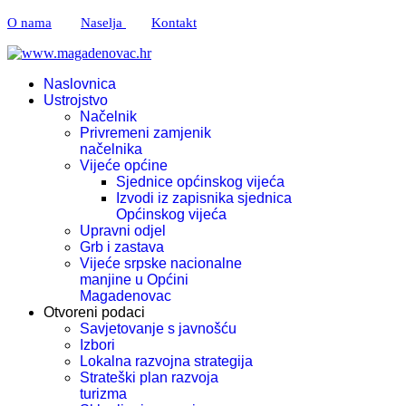
O nama
Naselja
Kontakt
Naslovnica
Ustrojstvo
Načelnik
Privremeni zamjenik
načelnika
Vijeće općine
Sjednice općinskog vijeća
Izvodi iz zapisnika sjednica
Općinskog vijeća
Upravni odjel
Grb i zastava
Vijeće srpske nacionalne
manjine u Općini
Magadenovac
Otvoreni podaci
Savjetovanje s javnošću
Izbori
Lokalna razvojna strategija
Strateški plan razvoja
turizma