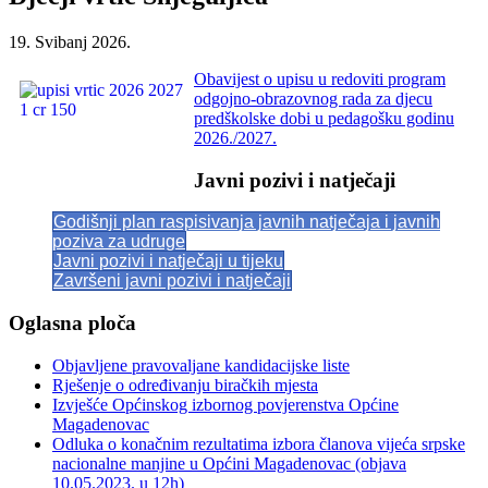
19. Svibanj 2026.
Obavijest o upisu u redoviti program
odgojno-obrazovnog rada za djecu
predškolske dobi u pedagošku godinu
2026./2027.
Javni pozivi i natječaji
Godišnji plan raspisivanja javnih natječaja i javnih
poziva za udruge
Javni pozivi i natječaji u tijeku
Završeni javni pozivi i natječaji
Oglasna ploča
Objavljene pravovaljane kandidacijske liste
Rješenje o određivanju biračkih mjesta
Izvješće Općinskog izbornog povjerenstva Općine
Magadenovac
Odluka o konačnim rezultatima izbora članova vijeća srpske
nacionalne manjine u Općini Magadenovac (objava
10.05.2023. u 12h)