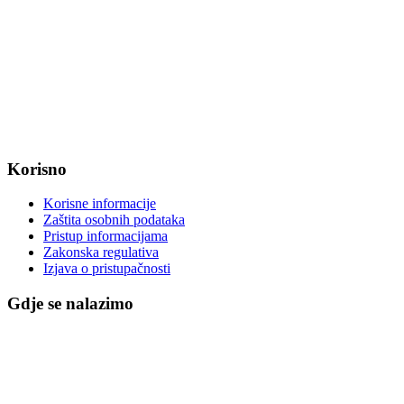
Radno vrijeme od ponedjeljka do petka od 7:30 do 15:30 sati
OIB: 47221079851
MB: 2680505
IBAN: HR8623400091857800008
Korisno
Korisne informacije
Zaštita osobnih podataka
Pristup informacijama
Zakonska regulativa
Izjava o pristupačnosti
Gdje se nalazimo