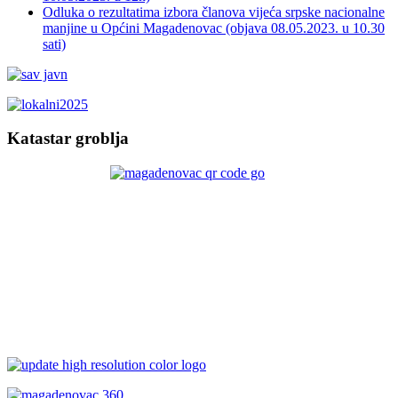
Odluka o rezultatima izbora članova vijeća srpske nacionalne
manjine u Općini Magadenovac (objava 08.05.2023. u 10.30
sati)
Katastar groblja