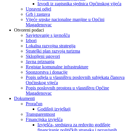
Izvodi iz zapisnika sjednica Općinskog vijeća
Upravni odjel
Grb i zastava
Vijeće srpske nacionalne manjine u Općini
Magadenovac
Otvoreni podaci
Savjetovanje s javnošću
Izbori
Lokalna razvojna strategija
Strateški plan razvoja turizma
Sklopljeni ugovori
Javna priznanja
Registar komunalne infrastrukture
Sponzorstva i donacije
Popis udjela u vlasništvu poslovnih subjekata članova
Općinskog vijeća
Popis poslovnih prostora u vlasništvu Općine
Magadenovac
Dokumenti
Proračun
Godišnji izvještaji
Transparentnost
Financijska izvješća
Izvješća- sredstava za redovito godišnje
financiranje političkih stranaka i nezavisnih