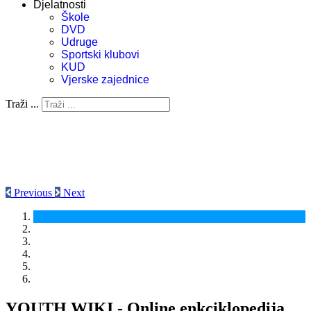
Djelatnosti
Škole
DVD
Udruge
Sportski klubovi
KUD
Vjerske zajednice
Traži ...
Previous
Next
YOUTH WIKI - Online enkciklopedija