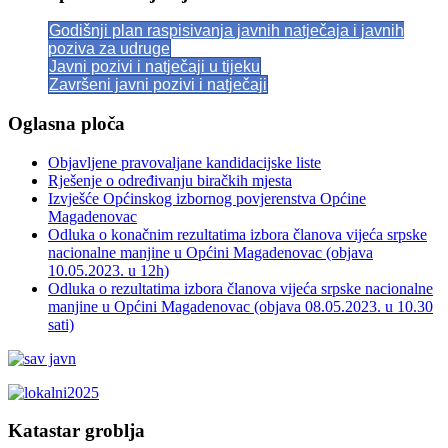
Godišnji plan raspisivanja javnih natječaja i javnih
poziva za udruge
Javni pozivi i natječaji u tijeku
Završeni javni pozivi i natječaji
Oglasna ploča
Objavljene pravovaljane kandidacijske liste
Rješenje o određivanju biračkih mjesta
Izvješće Općinskog izbornog povjerenstva Općine
Magadenovac
Odluka o konačnim rezultatima izbora članova vijeća srpske
nacionalne manjine u Općini Magadenovac (objava
10.05.2023. u 12h)
Odluka o rezultatima izbora članova vijeća srpske nacionalne
manjine u Općini Magadenovac (objava 08.05.2023. u 10.30
sati)
Katastar groblja