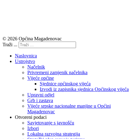
© 2026 Općina Magadenovac
Traži ...
Naslovnica
Ustrojstvo
Načelnik
Privremeni zamjenik načelnika
Vijeće općine
Sjednice općinskog vijeća
Izvodi iz zapisnika sjednica Općinskog vijeća
Upravni odjel
Grb i zastava
Vijeće srpske nacionalne manjine u Općini
Magadenovac
Otvoreni podaci
Savjetovanje s javnošću
Izbori
Lokalna razvojna strategija