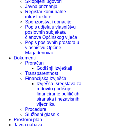
Sklopljeni ugovori
Javna priznanja
Registar komunalne
infrastrukture
Sponzorstva i donacije
Popis udjela u vlasništvu
poslovnih subjekata
članova Općinskog vijeća
Popis poslovnih prostora u
vlasništvu Općine
Magadenovac
Dokumenti
Proračun
Godišnji izvještaji
Transparentnost
Financijska izvješća
Izvješća- sredstava za
redovito godišnje
financiranje političkih
stranaka i nezavisnih
vijećnika
Procedure
Službeni glasnik
Prostorni plan
Javna nabava