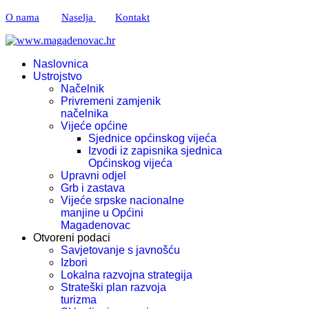
O nama
Naselja
Kontakt
Naslovnica
Ustrojstvo
Načelnik
Privremeni zamjenik
načelnika
Vijeće općine
Sjednice općinskog vijeća
Izvodi iz zapisnika sjednica
Općinskog vijeća
Upravni odjel
Grb i zastava
Vijeće srpske nacionalne
manjine u Općini
Magadenovac
Otvoreni podaci
Savjetovanje s javnošću
Izbori
Lokalna razvojna strategija
Strateški plan razvoja
turizma