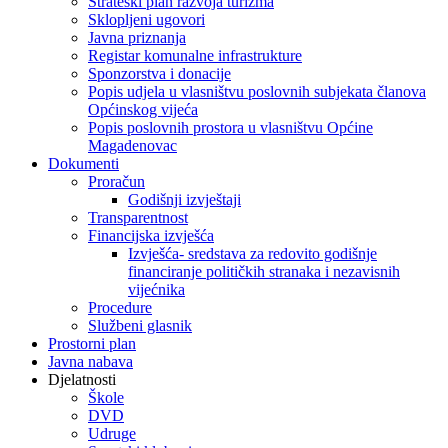
Strateški plan razvoja turizma
Sklopljeni ugovori
Javna priznanja
Registar komunalne infrastrukture
Sponzorstva i donacije
Popis udjela u vlasništvu poslovnih subjekata članova
Općinskog vijeća
Popis poslovnih prostora u vlasništvu Općine
Magadenovac
Dokumenti
Proračun
Godišnji izvještaji
Transparentnost
Financijska izvješća
Izvješća- sredstava za redovito godišnje
financiranje političkih stranaka i nezavisnih
vijećnika
Procedure
Službeni glasnik
Prostorni plan
Javna nabava
Djelatnosti
Škole
DVD
Udruge