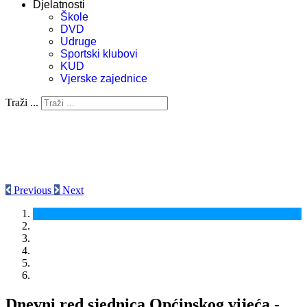
Djelatnosti
Škole
DVD
Udruge
Sportski klubovi
KUD
Vjerske zajednice
Traži ...
Previous
Next
Dnevni red sjednica Općinskog vijeća -