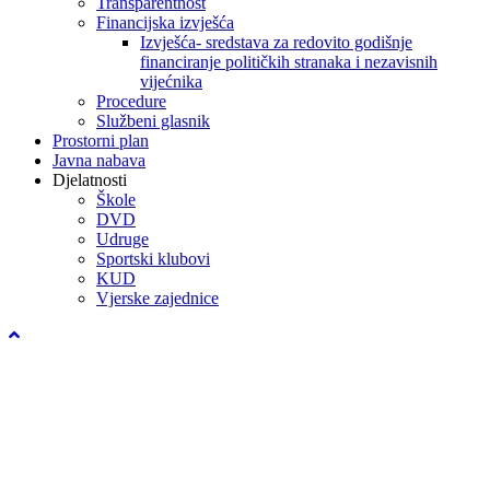
Transparentnost
Financijska izvješća
Izvješća- sredstava za redovito godišnje
financiranje političkih stranaka i nezavisnih
vijećnika
Procedure
Službeni glasnik
Prostorni plan
Javna nabava
Djelatnosti
Škole
DVD
Udruge
Sportski klubovi
KUD
Vjerske zajednice