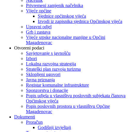
Načelnik
Privremeni zamjenik načelnika
Vijeće općine
Sjednice općinskog vijeća
Izvodi iz zapisnika sjednica Općinskog vijeća
Upravni odjel
Grb i zastava
Vijeće srpske nacionalne manjine u Općini
Magadenovac
Otvoreni podaci
Savjetovanje s javnošću
Izbori
Lokalna razvojna strategija
Strateški plan razvoja turizma
Sklopljeni ugovori
Javna priznanja
Registar komunalne infrastrukture
Sponzorstva i donacije
Popis udjela u vlasništvu poslovnih subjekata članova
Općinskog vijeća
Popis poslovnih prostora u vlasništvu Općine
Magadenovac
Dokumenti
Proračun
Godišnji izvještaji