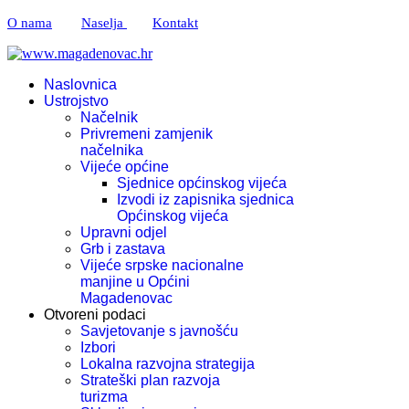
O nama
Naselja
Kontakt
Naslovnica
Ustrojstvo
Načelnik
Privremeni zamjenik
načelnika
Vijeće općine
Sjednice općinskog vijeća
Izvodi iz zapisnika sjednica
Općinskog vijeća
Upravni odjel
Grb i zastava
Vijeće srpske nacionalne
manjine u Općini
Magadenovac
Otvoreni podaci
Savjetovanje s javnošću
Izbori
Lokalna razvojna strategija
Strateški plan razvoja
turizma