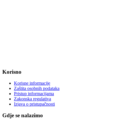
web: www.magadenovac.hr
Radno vrijeme od ponedjeljka do petka od 7:30 do 15:30 sati
OIB: 47221079851
MB: 2680505
IBAN: HR8623400091857800008
Korisno
Korisne informacije
Zaštita osobnih podataka
Pristup informacijama
Zakonska regulativa
Izjava o pristupačnosti
Gdje se nalazimo