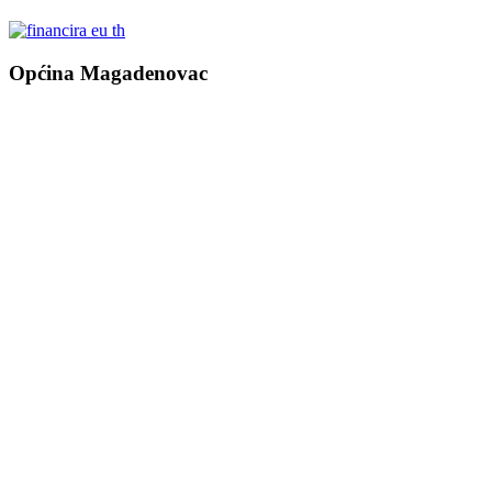
Općina Magadenovac
Školska 1
31542 Magadenovac
Hrvatska
email:
opcina.magadenovac@os.t-com.hr
Tel: +385 31 647 165
Tel: +385 31 647 170
Fax: +385 31 647 123