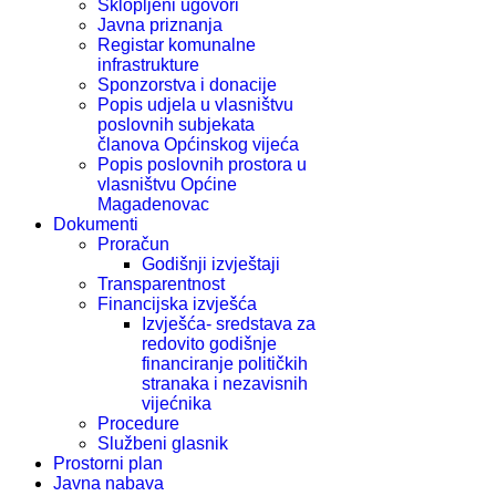
Sklopljeni ugovori
Javna priznanja
Registar komunalne
infrastrukture
Sponzorstva i donacije
Popis udjela u vlasništvu
poslovnih subjekata
članova Općinskog vijeća
Popis poslovnih prostora u
vlasništvu Općine
Magadenovac
Dokumenti
Proračun
Godišnji izvještaji
Transparentnost
Financijska izvješća
Izvješća- sredstava za
redovito godišnje
financiranje političkih
stranaka i nezavisnih
vijećnika
Procedure
Službeni glasnik
Prostorni plan
Javna nabava