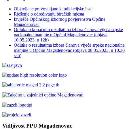
Objavljene pravovaljane kandidacijske liste
Rješenje o određivanju biračkih mjesta
Izvješće Općinskog izbornog povjerenstva Općine
Magadenovac
Odluka o konačnim rezultatima izbora članova vijeća srpske
nacionalne manjine u Općini Magadenovac (objava
10.05.2023. u 12h)
Odluka o rezultatima izbora članova vijeća srpske nacionalne
manjine u Općini Magadenovac (objava 08.05.2023. u 10.30
sati)
Vidljivost PPU Magadenovac