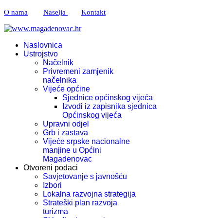
O nama
Naselja
Kontakt
Naslovnica
Ustrojstvo
Načelnik
Privremeni zamjenik
načelnika
Vijeće općine
Sjednice općinskog vijeća
Izvodi iz zapisnika sjednica
Općinskog vijeća
Upravni odjel
Grb i zastava
Vijeće srpske nacionalne
manjine u Općini
Magadenovac
Otvoreni podaci
Savjetovanje s javnošću
Izbori
Lokalna razvojna strategija
Strateški plan razvoja
turizma