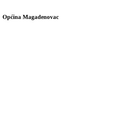
Općina Magadenovac
Školska 1
31542 Magadenovac
Hrvatska
email:
opcina.magadenovac@os.t-com.hr
Tel: +385 31 647 165
Tel: +385 31 647 170
Fax: +385 31 647 123