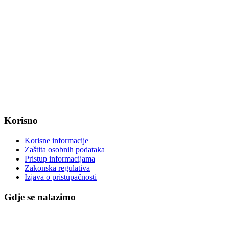
web: www.magadenovac.hr
Radno vrijeme od ponedjeljka do petka od 7:30 do 15:30 sati
OIB: 47221079851
MB: 2680505
IBAN: HR8623400091857800008
Korisno
Korisne informacije
Zaštita osobnih podataka
Pristup informacijama
Zakonska regulativa
Izjava o pristupačnosti
Gdje se nalazimo