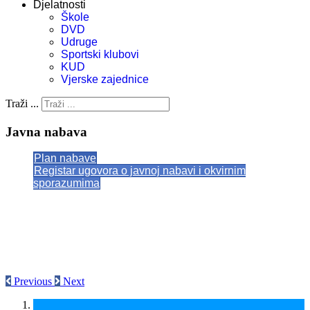
Djelatnosti
Škole
DVD
Udruge
Sportski klubovi
KUD
Vjerske zajednice
Traži ...
Javna nabava
Plan nabave
Registar ugovora o javnoj nabavi i okvirnim
sporazumima
Previous
Next