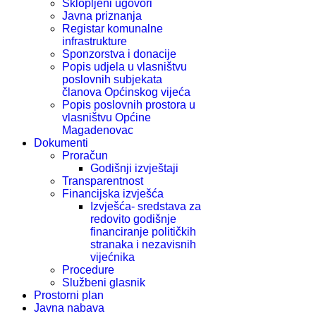
Sklopljeni ugovori
Javna priznanja
Registar komunalne
infrastrukture
Sponzorstva i donacije
Popis udjela u vlasništvu
poslovnih subjekata
članova Općinskog vijeća
Popis poslovnih prostora u
vlasništvu Općine
Magadenovac
Dokumenti
Proračun
Godišnji izvještaji
Transparentnost
Financijska izvješća
Izvješća- sredstava za
redovito godišnje
financiranje političkih
stranaka i nezavisnih
vijećnika
Procedure
Službeni glasnik
Prostorni plan
Javna nabava