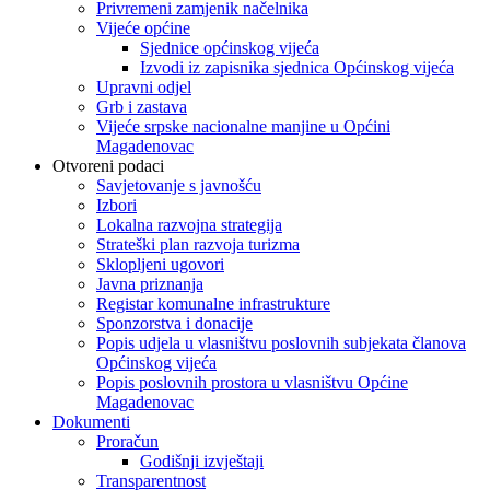
Privremeni zamjenik načelnika
Vijeće općine
Sjednice općinskog vijeća
Izvodi iz zapisnika sjednica Općinskog vijeća
Upravni odjel
Grb i zastava
Vijeće srpske nacionalne manjine u Općini
Magadenovac
Otvoreni podaci
Savjetovanje s javnošću
Izbori
Lokalna razvojna strategija
Strateški plan razvoja turizma
Sklopljeni ugovori
Javna priznanja
Registar komunalne infrastrukture
Sponzorstva i donacije
Popis udjela u vlasništvu poslovnih subjekata članova
Općinskog vijeća
Popis poslovnih prostora u vlasništvu Općine
Magadenovac
Dokumenti
Proračun
Godišnji izvještaji
Transparentnost