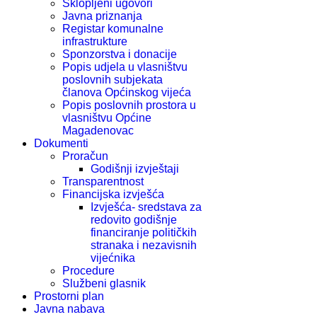
Sklopljeni ugovori
Javna priznanja
Registar komunalne
infrastrukture
Sponzorstva i donacije
Popis udjela u vlasništvu
poslovnih subjekata
članova Općinskog vijeća
Popis poslovnih prostora u
vlasništvu Općine
Magadenovac
Dokumenti
Proračun
Godišnji izvještaji
Transparentnost
Financijska izvješća
Izvješća- sredstava za
redovito godišnje
financiranje političkih
stranaka i nezavisnih
vijećnika
Procedure
Službeni glasnik
Prostorni plan
Javna nabava