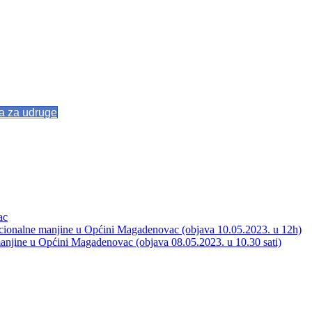
va za udruge
ac
acionalne manjine u Općini Magadenovac (objava 10.05.2023. u 12h)
manjine u Općini Magadenovac (objava 08.05.2023. u 10.30 sati)