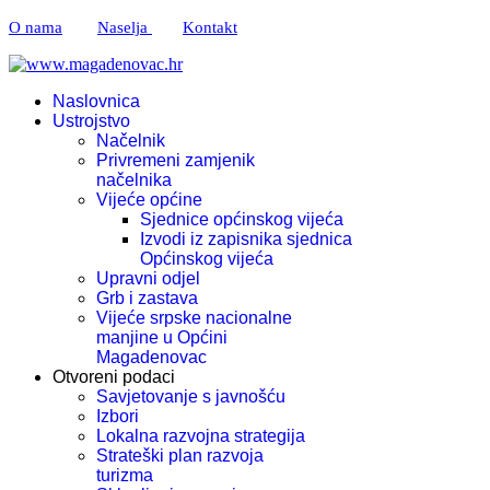
O nama
Naselja
Kontakt
Naslovnica
Ustrojstvo
Načelnik
Privremeni zamjenik
načelnika
Vijeće općine
Sjednice općinskog vijeća
Izvodi iz zapisnika sjednica
Općinskog vijeća
Upravni odjel
Grb i zastava
Vijeće srpske nacionalne
manjine u Općini
Magadenovac
Otvoreni podaci
Savjetovanje s javnošću
Izbori
Lokalna razvojna strategija
Strateški plan razvoja
turizma