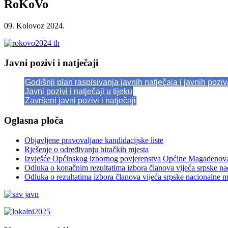
RoKoVo
09. Kolovoz 2024.
Javni pozivi i natječaji
Godišnji plan raspisivanja javnih natječaja i javnih pozi
Javni pozivi i natječaji u tijeku
Završeni javni pozivi i natječaji
Oglasna ploča
Objavljene pravovaljane kandidacijske liste
Rješenje o određivanju biračkih mjesta
Izvješće Općinskog izbornog povjerenstva Općine Magadenov
Odluka o konačnim rezultatima izbora članova vijeća srpske n
Odluka o rezultatima izbora članova vijeća srpske nacionalne 