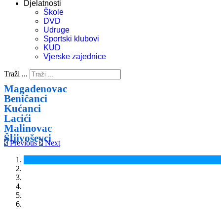
Djelatnosti
Škole
DVD
Udruge
Sportski klubovi
KUD
Vjerske zajednice
Traži ...
Magadenovac
Beničanci
Kućanci
Lacići
Malinovac
Šljivoševci
Previous
Next