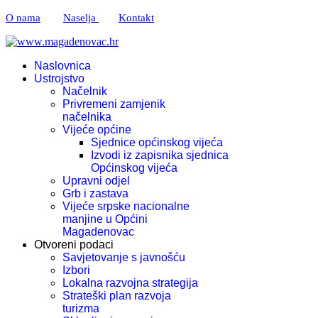
O nama
Naselja
Kontakt
Naslovnica
Ustrojstvo
Načelnik
Privremeni zamjenik
načelnika
Vijeće općine
Sjednice općinskog vijeća
Izvodi iz zapisnika sjednica
Općinskog vijeća
Upravni odjel
Grb i zastava
Vijeće srpske nacionalne
manjine u Općini
Magadenovac
Otvoreni podaci
Savjetovanje s javnošću
Izbori
Lokalna razvojna strategija
Strateški plan razvoja
turizma