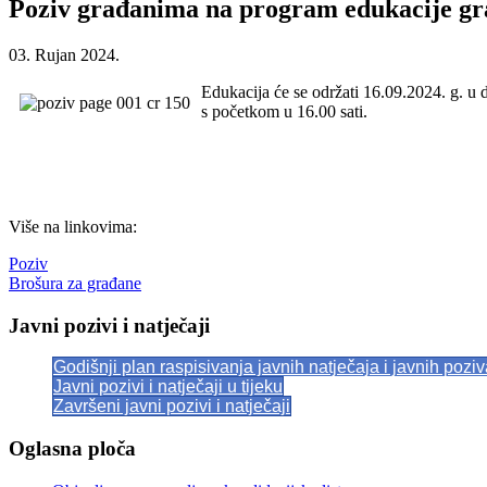
Poziv građanima na program edukacije građ
03. Rujan 2024.
Edukacija će se održati 16.09.2024. g. 
s početkom u 16.00 sati.
Više na linkovima:
Poziv
Brošura za građane
Javni pozivi i natječaji
Godišnji plan raspisivanja javnih natječaja i javnih pozi
Javni pozivi i natječaji u tijeku
Završeni javni pozivi i natječaji
Oglasna ploča