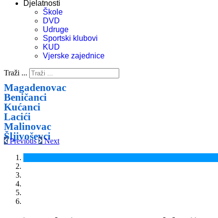
Djelatnosti
Škole
DVD
Udruge
Sportski klubovi
KUD
Vjerske zajednice
Traži ...
Magadenovac
Beničanci
Kućanci
Lacići
Malinovac
Šljivoševci
Previous
Next