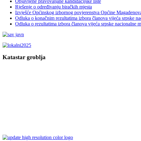
Objavljene pravovaljane kandidacijske liste
Rješenje o određivanju biračkih mjesta
Izvješće Općinskog izbornog povjerenstva Općine Magadenov
Odluka o konačnim rezultatima izbora članova vijeća srpske n
Odluka o rezultatima izbora članova vijeća srpske nacionalne 
Katastar groblja