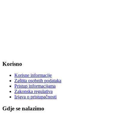
Radno vrijeme od ponedjeljka do petka od 7:30 do 15:30 sati
OIB: 47221079851
MB: 2680505
IBAN: HR8623400091857800008
Korisno
Korisne informacije
Zaštita osobnih podataka
Pristup informacijama
Zakonska regulativa
Izjava o pristupačnosti
Gdje se nalazimo