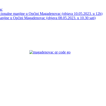
ac
acionalne manjine u Općini Magadenovac (objava 10.05.2023. u 12h)
manjine u Općini Magadenovac (objava 08.05.2023. u 10.30 sati)