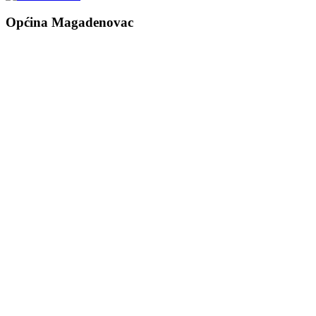
Općina Magadenovac
Školska 1
31542 Magadenovac
Hrvatska
email:
opcina.magadenovac@os.t-com.hr
Tel: +385 31 647 165
Tel: +385 31 647 170
Fax: +385 31 647 123
web: www.magadenovac.hr