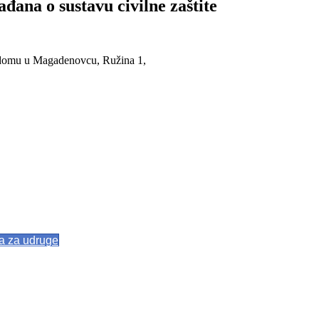
ana o sustavu civilne zaštite
u domu u Magadenovcu, Ružina 1,
va za udruge