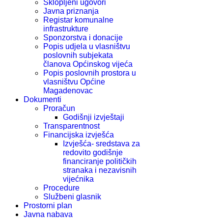
Sklopljeni ugovori
Javna priznanja
Registar komunalne
infrastrukture
Sponzorstva i donacije
Popis udjela u vlasništvu
poslovnih subjekata
članova Općinskog vijeća
Popis poslovnih prostora u
vlasništvu Općine
Magadenovac
Dokumenti
Proračun
Godišnji izvještaji
Transparentnost
Financijska izvješća
Izvješća- sredstava za
redovito godišnje
financiranje političkih
stranaka i nezavisnih
vijećnika
Procedure
Službeni glasnik
Prostorni plan
Javna nabava