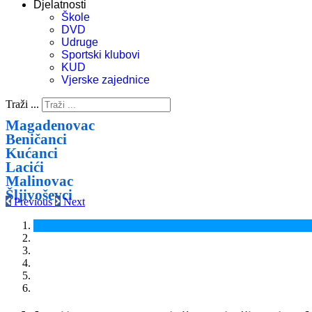
Djelatnosti
Škole
DVD
Udruge
Sportski klubovi
KUD
Vjerske zajednice
Traži ...
Magadenovac
Beničanci
Kućanci
Lacići
Malinovac
Šljivoševci
Previous
Next