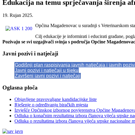
Edukacija na temu sprječavanja širenja af
19. Rujan 2025.
Općina Magadenovac u suradnji s Veterinarskom stani
Cilj edukacije je informirati i educirati građane, p
Pozivaju se svi uzgajivači svinja s područja Općine Magadenovac
Javni pozivi i natječaji
Godišnji plan raspisivanja javnih natječaja i javnih pozi
Javni pozivi i natječaji u tijeku
Završeni javni pozivi i natječaji
Oglasna ploča
Objavljene pravovaljane kandidacijske liste
Rješenje o određivanju biračkih mjesta
Izvješće Općinskog izbornog povjerenstva Općine Magadenov
Odluka o konačnim rezultatima izbora članova vijeća srpske n
Odluka o rezultatima izbora članova vijeća srpske nacionalne 