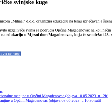
ričke svinjske kuge
com „Mihael“ d.o.o. organizira edukaciju na temu sprječavanja širenja
oglavito uzgajivače svinja sa područja Općine Magadenovac na koji način
 na edukaciju u Mjesni dom Magadenovac, koja će se održati 23. r
va za udruge
ac
acionalne manjine u Općini Magadenovac (objava 10.05.2023. u 12h)
manjine u Općini Magadenovac (objava 08.05.2023. u 10.30 sati)