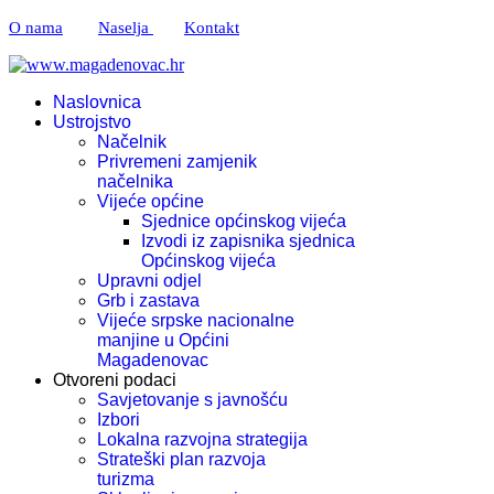
O nama
Naselja
Kontakt
Naslovnica
Ustrojstvo
Načelnik
Privremeni zamjenik
načelnika
Vijeće općine
Sjednice općinskog vijeća
Izvodi iz zapisnika sjednica
Općinskog vijeća
Upravni odjel
Grb i zastava
Vijeće srpske nacionalne
manjine u Općini
Magadenovac
Otvoreni podaci
Savjetovanje s javnošću
Izbori
Lokalna razvojna strategija
Strateški plan razvoja
turizma