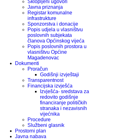
Sklopljeni ugovori
Javna priznanja
Registar komunalne
infrastrukture
Sponzorstva i donacije
Popis udjela u vlasništvu
poslovnih subjekata
članova Općinskog vijeća
Popis poslovnih prostora u
vlasništvu Općine
Magadenovac
Dokumenti
Proračun
Godišnji izvještaji
Transparentnost
Financijska izvješća
Izvješća- sredstava za
redovito godišnje
financiranje političkih
stranaka i nezavisnih
vijećnika
Procedure
Službeni glasnik
Prostorni plan
Javna nabava