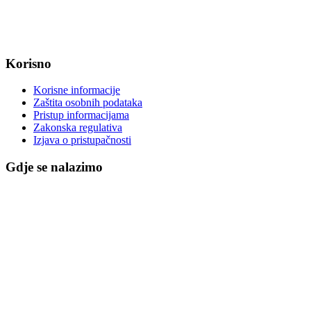
IBAN: HR8623400091857800008
Korisno
Korisne informacije
Zaštita osobnih podataka
Pristup informacijama
Zakonska regulativa
Izjava o pristupačnosti
Gdje se nalazimo