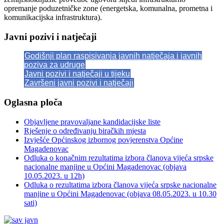
opremanje poduzetničke zone (energetska, komunalna, prometna i
komunikacijska infrastruktura).
Javni pozivi i natječaji
Godišnji plan raspisivanja javnih natječaja i javnih
poziva za udruge
Javni pozivi i natječaji u tijeku
Završeni javni pozivi i natječaji
Oglasna ploča
Objavljene pravovaljane kandidacijske liste
Rješenje o određivanju biračkih mjesta
Izvješće Općinskog izbornog povjerenstva Općine
Magadenovac
Odluka o konačnim rezultatima izbora članova vijeća srpske
nacionalne manjine u Općini Magadenovac (objava
10.05.2023. u 12h)
Odluka o rezultatima izbora članova vijeća srpske nacionalne
manjine u Općini Magadenovac (objava 08.05.2023. u 10.30
sati)