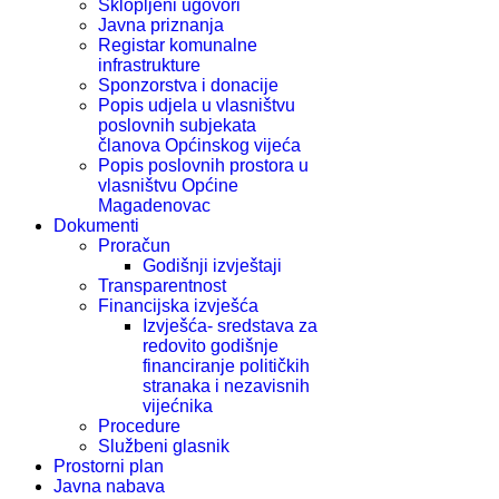
Sklopljeni ugovori
Javna priznanja
Registar komunalne
infrastrukture
Sponzorstva i donacije
Popis udjela u vlasništvu
poslovnih subjekata
članova Općinskog vijeća
Popis poslovnih prostora u
vlasništvu Općine
Magadenovac
Dokumenti
Proračun
Godišnji izvještaji
Transparentnost
Financijska izvješća
Izvješća- sredstava za
redovito godišnje
financiranje političkih
stranaka i nezavisnih
vijećnika
Procedure
Službeni glasnik
Prostorni plan
Javna nabava