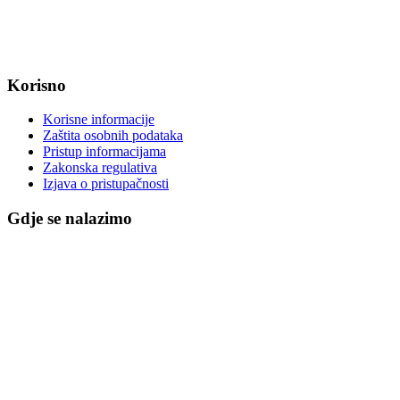
MB: 2680505
IBAN: HR8623400091857800008
Korisno
Korisne informacije
Zaštita osobnih podataka
Pristup informacijama
Zakonska regulativa
Izjava o pristupačnosti
Gdje se nalazimo