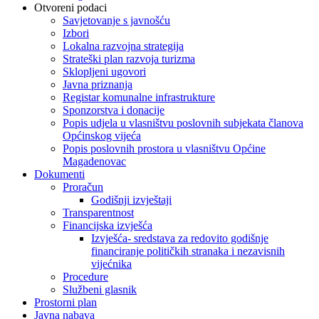
Otvoreni podaci
Savjetovanje s javnošću
Izbori
Lokalna razvojna strategija
Strateški plan razvoja turizma
Sklopljeni ugovori
Javna priznanja
Registar komunalne infrastrukture
Sponzorstva i donacije
Popis udjela u vlasništvu poslovnih subjekata članova
Općinskog vijeća
Popis poslovnih prostora u vlasništvu Općine
Magadenovac
Dokumenti
Proračun
Godišnji izvještaji
Transparentnost
Financijska izvješća
Izvješća- sredstava za redovito godišnje
financiranje političkih stranaka i nezavisnih
vijećnika
Procedure
Službeni glasnik
Prostorni plan
Javna nabava