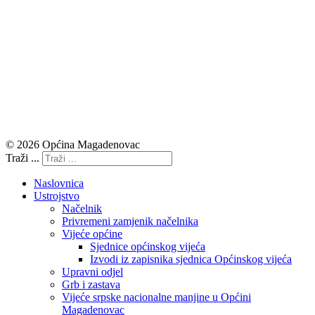
© 2026 Općina Magadenovac
Traži ...
Naslovnica
Ustrojstvo
Načelnik
Privremeni zamjenik načelnika
Vijeće općine
Sjednice općinskog vijeća
Izvodi iz zapisnika sjednica Općinskog vijeća
Upravni odjel
Grb i zastava
Vijeće srpske nacionalne manjine u Općini
Magadenovac