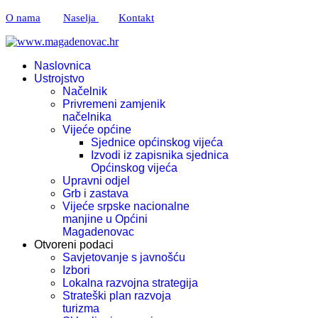
O nama
Naselja
Kontakt
Naslovnica
Ustrojstvo
Načelnik
Privremeni zamjenik
načelnika
Vijeće općine
Sjednice općinskog vijeća
Izvodi iz zapisnika sjednica
Općinskog vijeća
Upravni odjel
Grb i zastava
Vijeće srpske nacionalne
manjine u Općini
Magadenovac
Otvoreni podaci
Savjetovanje s javnošću
Izbori
Lokalna razvojna strategija
Strateški plan razvoja
turizma