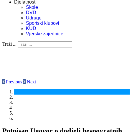
Djelatnosti
Škole
DVD
Udruge
Sportski klubovi
KUD
Vjerske zajednice
Traži ...
Previous
Next
Potpisan Ugovor o dodjeli bespovratnih