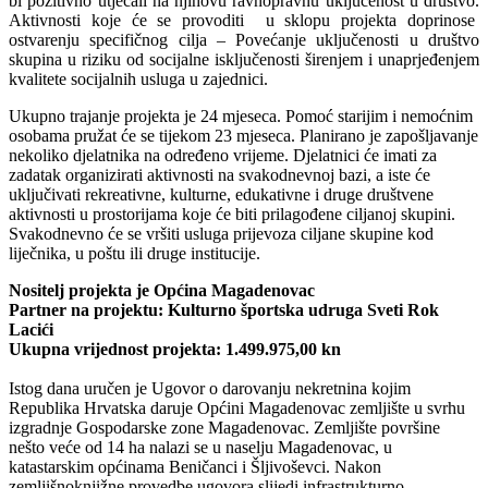
bi pozitivno utjecali na njihovu ravnopravnu uključenost u društvo.
Aktivnosti koje će se provoditi u sklopu projekta doprinose
ostvarenju specifičnog cilja – Povećanje uključenosti u društvo
skupina u riziku od socijalne isključenosti širenjem i unaprjeđenjem
kvalitete socijalnih usluga u zajednici.
Ukupno trajanje projekta je 24 mjeseca. Pomoć starijim i nemoćnim
osobama pružat će se tijekom 23 mjeseca. Planirano je zapošljavanje
nekoliko djelatnika na određeno vrijeme. Djelatnici će imati za
zadatak organizirati aktivnosti na svakodnevnoj bazi, a iste će
uključivati rekreativne, kulturne, edukativne i druge društvene
aktivnosti u prostorijama koje će biti prilagođene ciljanoj skupini.
Svakodnevno će se vršiti usluga prijevoza ciljane skupine kod
liječnika, u poštu ili druge institucije.
Nositelj projekta je Općina Magadenovac
Partner na projektu: Kulturno športska udruga Sveti Rok
Lacići
Ukupna vrijednost projekta: 1.499.975,00 kn
Istog dana uručen je Ugovor o darovanju nekretnina kojim
Republika Hrvatska daruje Općini Magadenovac zemljište u svrhu
izgradnje Gospodarske zone Magadenovac. Zemljište površine
nešto veće od 14 ha nalazi se u naselju Magadenovac, u
katastarskim općinama Beničanci i Šljivoševci. Nakon
zemljišnoknjižne provedbe ugovora slijedi infrastrukturno