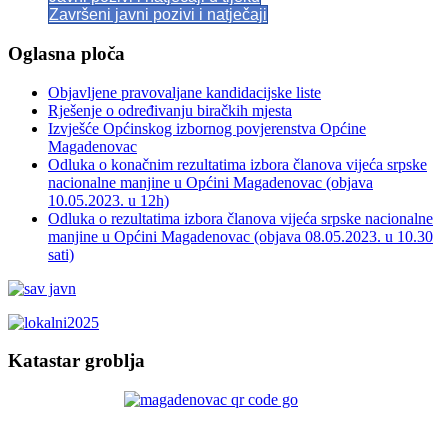
Završeni javni pozivi i natječaji
Oglasna ploča
Objavljene pravovaljane kandidacijske liste
Rješenje o određivanju biračkih mjesta
Izvješće Općinskog izbornog povjerenstva Općine
Magadenovac
Odluka o konačnim rezultatima izbora članova vijeća srpske
nacionalne manjine u Općini Magadenovac (objava
10.05.2023. u 12h)
Odluka o rezultatima izbora članova vijeća srpske nacionalne
manjine u Općini Magadenovac (objava 08.05.2023. u 10.30
sati)
Katastar groblja