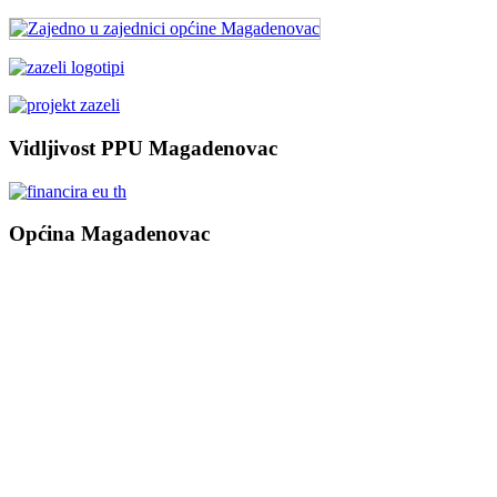
Vidljivost PPU Magadenovac
Općina Magadenovac
Školska 1
31542 Magadenovac
Hrvatska
email:
opcina.magadenovac@os.t-com.hr