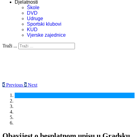
Djelatnosti
Škole
DVD
Udruge
Sportski klubovi
KUD
Vjerske zajednice
Traži ...
Previous
Next
Obavijest o besplatnom upisu u Gradsku