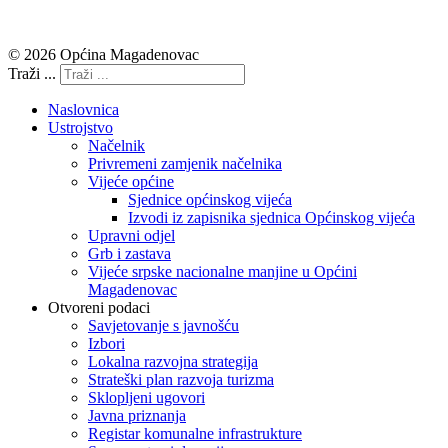
© 2026 Općina Magadenovac
Traži ...
Naslovnica
Ustrojstvo
Načelnik
Privremeni zamjenik načelnika
Vijeće općine
Sjednice općinskog vijeća
Izvodi iz zapisnika sjednica Općinskog vijeća
Upravni odjel
Grb i zastava
Vijeće srpske nacionalne manjine u Općini
Magadenovac
Otvoreni podaci
Savjetovanje s javnošću
Izbori
Lokalna razvojna strategija
Strateški plan razvoja turizma
Sklopljeni ugovori
Javna priznanja
Registar komunalne infrastrukture