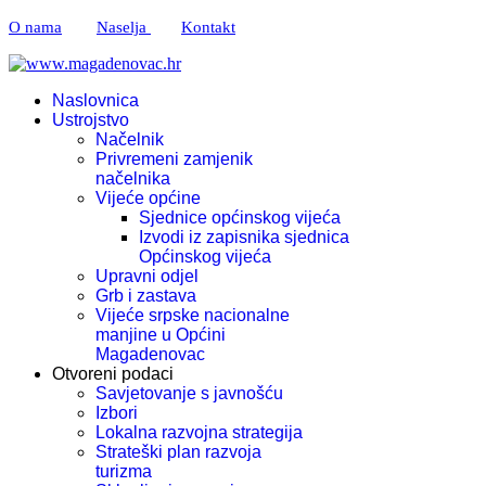
O nama
Naselja
Kontakt
Naslovnica
Ustrojstvo
Načelnik
Privremeni zamjenik
načelnika
Vijeće općine
Sjednice općinskog vijeća
Izvodi iz zapisnika sjednica
Općinskog vijeća
Upravni odjel
Grb i zastava
Vijeće srpske nacionalne
manjine u Općini
Magadenovac
Otvoreni podaci
Savjetovanje s javnošću
Izbori
Lokalna razvojna strategija
Strateški plan razvoja
turizma