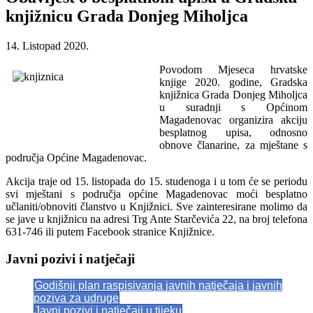
knjižnicu Grada Donjeg Miholjca
14. Listopad 2020.
Povodom Mjeseca hrvatske
knjige 2020. godine, Gradska
knjižnica Grada Donjeg Miholjca
u suradnji s Općinom
Magadenovac organizira akciju
besplatnog upisa, odnosno
obnove članarine, za mještane s
područja Općine Magadenovac.
Akcija traje od 15. listopada do 15. studenoga i u tom će se periodu
svi mještani s područja općine Magadenovac moći besplatno
učlaniti/obnoviti članstvo u Knjižnici. Sve zainteresirane molimo da
se jave u knjižnicu na adresi Trg Ante Starčevića 22, na broj telefona
631-746 ili putem Facebook stranice Knjižnice.
Javni pozivi i natječaji
Godišnji plan raspisivanja javnih natječaja i javnih
poziva za udruge
Javni pozivi i natječaji u tijeku