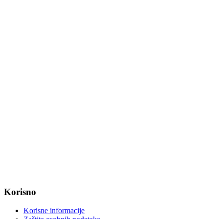
Tel: +385 31 647 165
Tel: +385 31 647 170
Fax: +385 31 647 123
web: www.magadenovac.hr
Radno vrijeme od ponedjeljka do petka od 7:30 do 15:30 sati
OIB: 47221079851
MB: 2680505
IBAN: HR8623400091857800008
Korisno
Korisne informacije