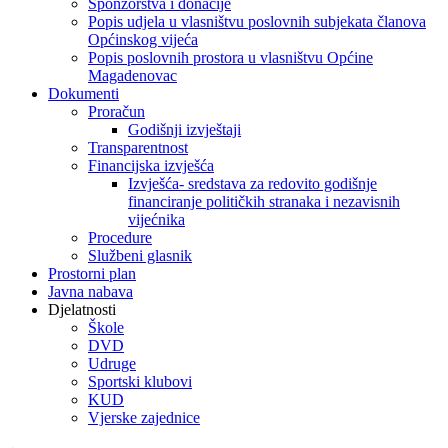
Sponzorstva i donacije
Popis udjela u vlasništvu poslovnih subjekata članova
Općinskog vijeća
Popis poslovnih prostora u vlasništvu Općine
Magadenovac
Dokumenti
Proračun
Godišnji izvještaji
Transparentnost
Financijska izvješća
Izvješća- sredstava za redovito godišnje
financiranje političkih stranaka i nezavisnih
vijećnika
Procedure
Službeni glasnik
Prostorni plan
Javna nabava
Djelatnosti
Škole
DVD
Udruge
Sportski klubovi
KUD
Vjerske zajednice