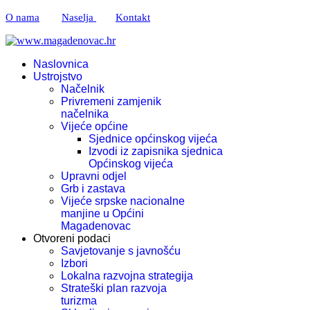
O nama
Naselja
Kontakt
Naslovnica
Ustrojstvo
Načelnik
Privremeni zamjenik
načelnika
Vijeće općine
Sjednice općinskog vijeća
Izvodi iz zapisnika sjednica
Općinskog vijeća
Upravni odjel
Grb i zastava
Vijeće srpske nacionalne
manjine u Općini
Magadenovac
Otvoreni podaci
Savjetovanje s javnošću
Izbori
Lokalna razvojna strategija
Strateški plan razvoja
turizma