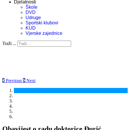
Djelatnosti
Škole
DVD
Udruge
Sportski klubovi
KUD
Vjerske zajednice
Traži ...
Previous
Next
Obavijest o radu doktorice Đurić