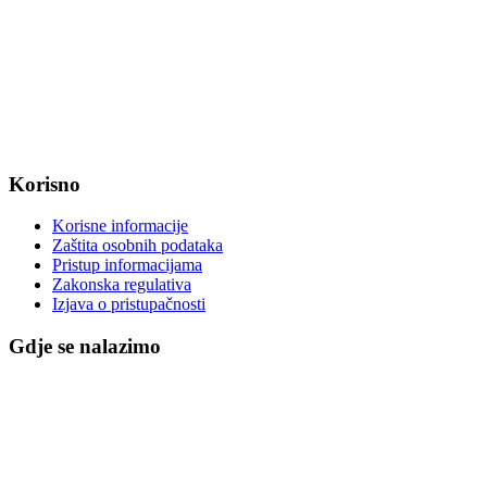
Radno vrijeme od ponedjeljka do petka od 7:30 do 15:30 sati
OIB: 47221079851
MB: 2680505
IBAN: HR8623400091857800008
Korisno
Korisne informacije
Zaštita osobnih podataka
Pristup informacijama
Zakonska regulativa
Izjava o pristupačnosti
Gdje se nalazimo