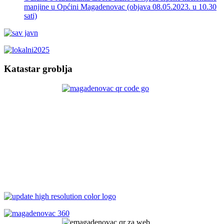
manjine u Općini Magadenovac (objava 08.05.2023. u 10.30
sati)
Katastar groblja