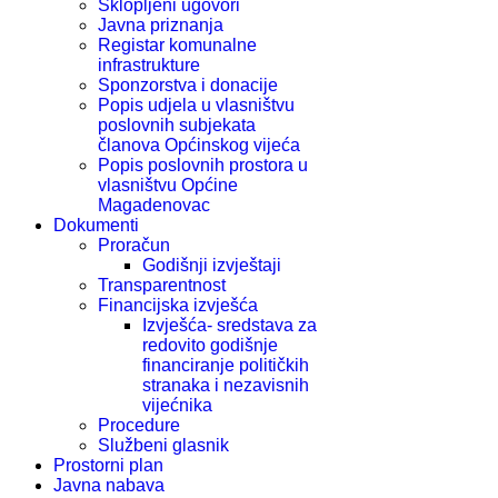
Sklopljeni ugovori
Javna priznanja
Registar komunalne
infrastrukture
Sponzorstva i donacije
Popis udjela u vlasništvu
poslovnih subjekata
članova Općinskog vijeća
Popis poslovnih prostora u
vlasništvu Općine
Magadenovac
Dokumenti
Proračun
Godišnji izvještaji
Transparentnost
Financijska izvješća
Izvješća- sredstava za
redovito godišnje
financiranje političkih
stranaka i nezavisnih
vijećnika
Procedure
Službeni glasnik
Prostorni plan
Javna nabava