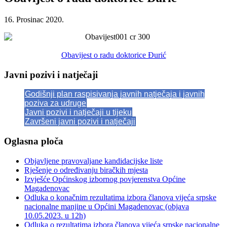
16. Prosinac 2020.
Obavijest o radu doktorice Đurić
Javni pozivi i natječaji
Godišnji plan raspisivanja javnih natječaja i javnih
poziva za udruge
Javni pozivi i natječaji u tijeku
Završeni javni pozivi i natječaji
Oglasna ploča
Objavljene pravovaljane kandidacijske liste
Rješenje o određivanju biračkih mjesta
Izvješće Općinskog izbornog povjerenstva Općine
Magadenovac
Odluka o konačnim rezultatima izbora članova vijeća srpske
nacionalne manjine u Općini Magadenovac (objava
10.05.2023. u 12h)
Odluka o rezultatima izbora članova vijeća srpske nacionalne