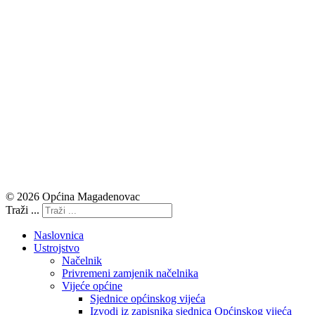
© 2026 Općina Magadenovac
Traži ...
Naslovnica
Ustrojstvo
Načelnik
Privremeni zamjenik načelnika
Vijeće općine
Sjednice općinskog vijeća
Izvodi iz zapisnika sjednica Općinskog vijeća