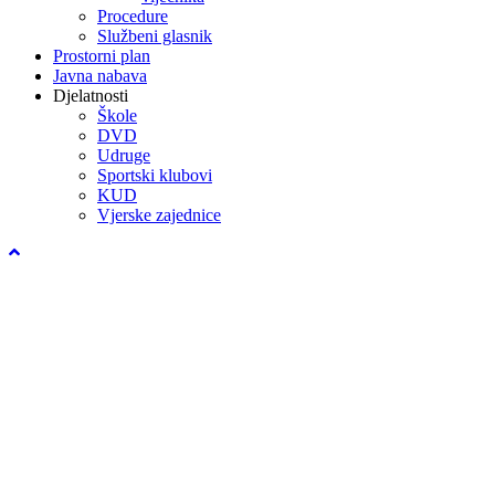
Procedure
Službeni glasnik
Prostorni plan
Javna nabava
Djelatnosti
Škole
DVD
Udruge
Sportski klubovi
KUD
Vjerske zajednice