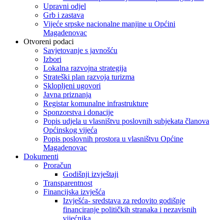
Upravni odjel
Grb i zastava
Vijeće srpske nacionalne manjine u Općini
Magadenovac
Otvoreni podaci
Savjetovanje s javnošću
Izbori
Lokalna razvojna strategija
Strateški plan razvoja turizma
Sklopljeni ugovori
Javna priznanja
Registar komunalne infrastrukture
Sponzorstva i donacije
Popis udjela u vlasništvu poslovnih subjekata članova
Općinskog vijeća
Popis poslovnih prostora u vlasništvu Općine
Magadenovac
Dokumenti
Proračun
Godišnji izvještaji
Transparentnost
Financijska izvješća
Izvješća- sredstava za redovito godišnje
financiranje političkih stranaka i nezavisnih
vijećnika