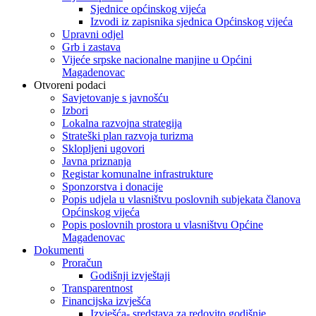
Sjednice općinskog vijeća
Izvodi iz zapisnika sjednica Općinskog vijeća
Upravni odjel
Grb i zastava
Vijeće srpske nacionalne manjine u Općini
Magadenovac
Otvoreni podaci
Savjetovanje s javnošću
Izbori
Lokalna razvojna strategija
Strateški plan razvoja turizma
Sklopljeni ugovori
Javna priznanja
Registar komunalne infrastrukture
Sponzorstva i donacije
Popis udjela u vlasništvu poslovnih subjekata članova
Općinskog vijeća
Popis poslovnih prostora u vlasništvu Općine
Magadenovac
Dokumenti
Proračun
Godišnji izvještaji
Transparentnost
Financijska izvješća
Izvješća- sredstava za redovito godišnje