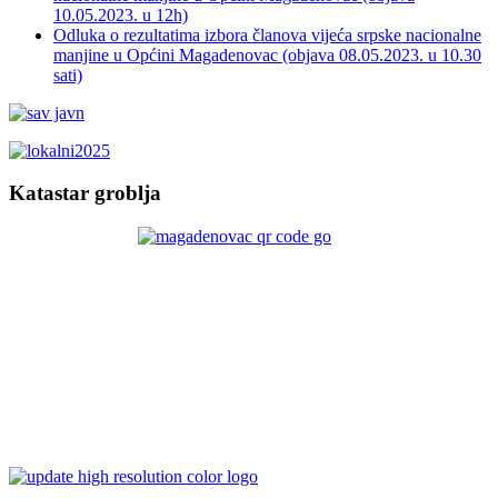
10.05.2023. u 12h)
Odluka o rezultatima izbora članova vijeća srpske nacionalne
manjine u Općini Magadenovac (objava 08.05.2023. u 10.30
sati)
Katastar groblja