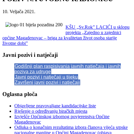
10. Veljača 2021.
KŠU „Sv.Rok” LACIĆI u sklopu
projekta „Zajedno u zajednici
općine Magadenovac – briga za kvalitetan život osoba starije
životne dobi”
Javni pozivi i natječaji
Godišnji plan raspisivanja javnih natječaja i javnih
poziva za udruge
Javni pozivi i natječaji u tijeku
Završeni javni pozivi i natječaji
Oglasna ploča
Objavljene pravovaljane kandidacijske liste
Rješenje o određivanju biračkih mjesta
Izvješće Općinskog izbornog povjerenstva Općine
Magadenovac
Odluka o konačnim rezultatima izbora članova vijeća srpske
nacionalne manjine u Općini Magadenovac (objava