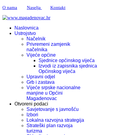
O nama
Naselja
Kontakt
Naslovnica
Ustrojstvo
Načelnik
Privremeni zamjenik
načelnika
Vijeće općine
Sjednice općinskog vijeća
Izvodi iz zapisnika sjednica
Općinskog vijeća
Upravni odjel
Grb i zastava
Vijeće srpske nacionalne
manjine u Općini
Magadenovac
Otvoreni podaci
Savjetovanje s javnošću
Izbori
Lokalna razvojna strategija
Strateški plan razvoja
turizma