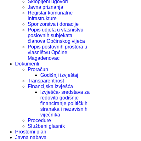
Sklopljeni ugovori
Javna priznanja
Registar komunalne
infrastrukture
Sponzorstva i donacije
Popis udjela u vlasništvu
poslovnih subjekata
članova Općinskog vijeća
Popis poslovnih prostora u
vlasništvu Općine
Magadenovac
Dokumenti
Proračun
Godišnji izvještaji
Transparentnost
Financijska izvješća
Izvješća- sredstava za
redovito godišnje
financiranje političkih
stranaka i nezavisnih
vijećnika
Procedure
Službeni glasnik
Prostorni plan
Javna nabava