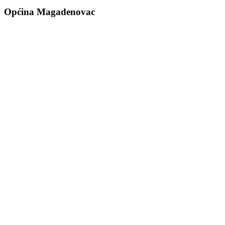
Općina Magadenovac
Školska 1
31542 Magadenovac
Hrvatska
email:
opcina.magadenovac@os.t-com.hr
Tel: +385 31 647 165
Tel: +385 31 647 170
Fax: +385 31 647 123
web: www.magadenovac.hr