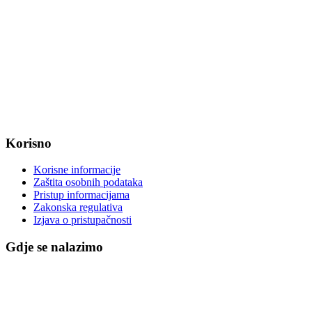
Radno vrijeme od ponedjeljka do petka od 7:30 do 15:30 sati
OIB: 47221079851
MB: 2680505
IBAN: HR8623400091857800008
Korisno
Korisne informacije
Zaštita osobnih podataka
Pristup informacijama
Zakonska regulativa
Izjava o pristupačnosti
Gdje se nalazimo