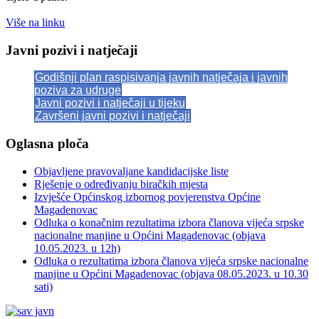
Više na linku
Javni pozivi i natječaji
Godišnji plan raspisivanja javnih natječaja i javnih
poziva za udruge
Javni pozivi i natječaji u tijeku
Završeni javni pozivi i natječaji
Oglasna ploča
Objavljene pravovaljane kandidacijske liste
Rješenje o određivanju biračkih mjesta
Izvješće Općinskog izbornog povjerenstva Općine
Magadenovac
Odluka o konačnim rezultatima izbora članova vijeća srpske
nacionalne manjine u Općini Magadenovac (objava
10.05.2023. u 12h)
Odluka o rezultatima izbora članova vijeća srpske nacionalne
manjine u Općini Magadenovac (objava 08.05.2023. u 10.30
sati)