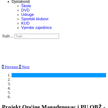
Djelatnosti
Škole
DVD
Udruge
Sportski klubovi
KUD
Vjerske zajednice
Traži ...
Previous
Next
Projekt Općine Magadenovac i PU OBŽ -