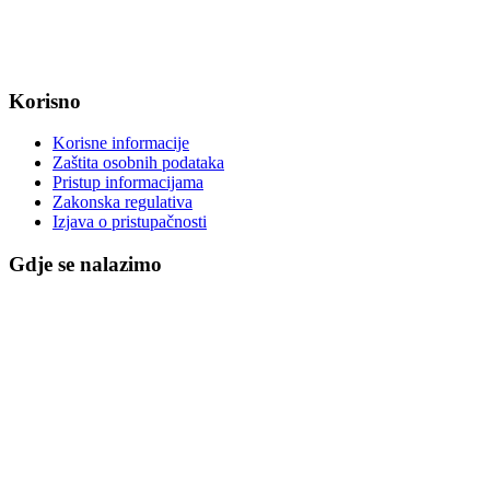
MB: 2680505
IBAN: HR8623400091857800008
Korisno
Korisne informacije
Zaštita osobnih podataka
Pristup informacijama
Zakonska regulativa
Izjava o pristupačnosti
Gdje se nalazimo