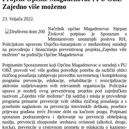
Zajedno više možemo
23. Veljača 2022.
Načelnik općine Magadenovac Stjepan
Živković potpisao je Sporazum s
Ministarstvom unutarnjih poslova RH,
Policijskom upravom Osječko-baranjskom o međusobnoj suradnji
na provođenju i financiranju preventivnog projekta,,Zajedno više
možemo“ na području Općine Magadenovac
Potpisanim Sporazumom koji Općina Magadenovac u suradnji s PU
OBŽ provodi već više godina potvrđuje potrebu da različiti oblici
rizičnog ponašanja zahtijevaju provedbu suvremenog i kompleksnog
programa prevencije, edukacije, rehabilitacije i resocijalizacije
aktivnim sudjelovanjem svih relevantnih organizacija. Policijska
uprava je nositelj ovog preventivnog projekta pod zajedničkim
nazivom „Zajedno više možemo“ čiji sadržaj i misija je provođenje
programa primarne prevencije svih oblika rizičnog ponašanja a s
posebnim naglaskom na prevenciju imovinskih delikata, posebice
prijevara građana treće životne dobi na kućnom pragu. Potpisani
sporazum podrazumijeva i djelovanje na prevenciji obiteljskog
nasilja, prevenciji zlouporabe sredstava ovisnosti (alkohol, droge,
kocka), prevencije u cestovnom prometu te edukaciju o kazneno-