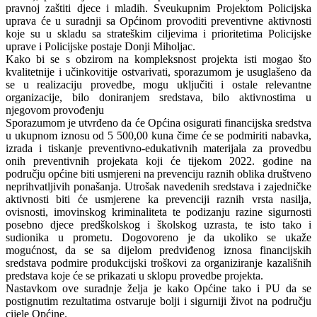
pravnoj zaštiti djece i mladih. Sveukupnim Projektom Policijska
uprava će u suradnji sa Općinom provoditi preventivne aktivnosti
koje su u skladu sa strateškim ciljevima i prioritetima Policijske
uprave i Policijske postaje Donji Miholjac.
Kako bi se s obzirom na kompleksnost projekta isti mogao što
kvalitetnije i učinkovitije ostvarivati, sporazumom je usuglašeno da
se u realizaciju provedbe, mogu uključiti i ostale relevantne
organizacije, bilo doniranjem sredstava, bilo aktivnostima u
njegovom provođenju
Sporazumom je utvrđeno da će Općina osigurati financijska sredstva
u ukupnom iznosu od 5 500,00 kuna čime će se podmiriti nabavka,
izrada i tiskanje preventivno-edukativnih materijala za provedbu
onih preventivnih projekata koji će tijekom 2022. godine na
području općine biti usmjereni na prevenciju raznih oblika društveno
neprihvatljivih ponašanja. Utrošak navedenih sredstava i zajedničke
aktivnosti biti će usmjerene ka prevenciji raznih vrsta nasilja,
ovisnosti, imovinskog kriminaliteta te podizanju razine sigurnosti
posebno djece predškolskog i školskog uzrasta, te isto tako i
sudionika u prometu. Dogovoreno je da ukoliko se ukaže
mogućnost, da se sa dijelom predviđenog iznosa financijskih
sredstava podmire produkcijski troškovi za organiziranje kazališnih
predstava koje će se prikazati u sklopu provedbe projekta.
Nastavkom ove suradnje želja je kako Općine tako i PU da se
postignutim rezultatima ostvaruje bolji i sigurniji život na području
cijele Općine.