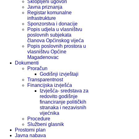
Sklopljeni ugovori
Javna priznanja
Registar komunalne
infrastrukture
Sponzorstva i donacije
Popis udjela u vlasništvu
poslovnih subjekata
članova Općinskog vijeća
Popis poslovnih prostora u
vlasništvu Općine
Magadenovac
Dokumenti
Proračun
Godišnji izvještaji
Transparentnost
Financijska izvješća
Izvješća- sredstava za
redovito godišnje
financiranje političkih
stranaka i nezavisnih
vijećnika
Procedure
Službeni glasnik
Prostorni plan
Javna nabava