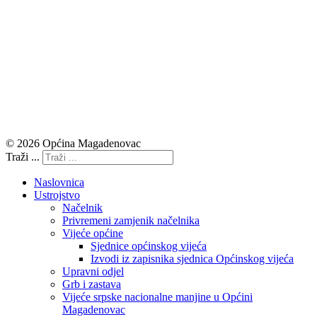
© 2026 Općina Magadenovac
Traži ...
Naslovnica
Ustrojstvo
Načelnik
Privremeni zamjenik načelnika
Vijeće općine
Sjednice općinskog vijeća
Izvodi iz zapisnika sjednica Općinskog vijeća
Upravni odjel
Grb i zastava
Vijeće srpske nacionalne manjine u Općini
Magadenovac