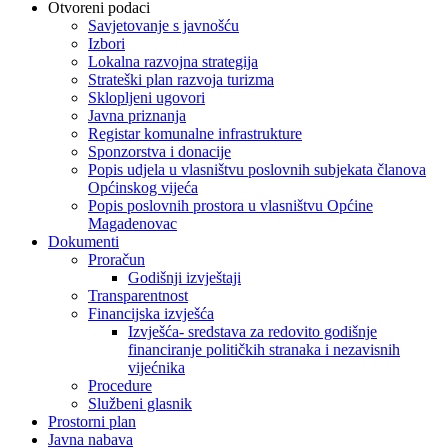
Otvoreni podaci
Savjetovanje s javnošću
Izbori
Lokalna razvojna strategija
Strateški plan razvoja turizma
Sklopljeni ugovori
Javna priznanja
Registar komunalne infrastrukture
Sponzorstva i donacije
Popis udjela u vlasništvu poslovnih subjekata članova
Općinskog vijeća
Popis poslovnih prostora u vlasništvu Općine
Magadenovac
Dokumenti
Proračun
Godišnji izvještaji
Transparentnost
Financijska izvješća
Izvješća- sredstava za redovito godišnje
financiranje političkih stranaka i nezavisnih
vijećnika
Procedure
Službeni glasnik
Prostorni plan
Javna nabava