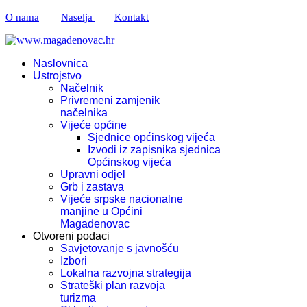
O nama
Naselja
Kontakt
Naslovnica
Ustrojstvo
Načelnik
Privremeni zamjenik
načelnika
Vijeće općine
Sjednice općinskog vijeća
Izvodi iz zapisnika sjednica
Općinskog vijeća
Upravni odjel
Grb i zastava
Vijeće srpske nacionalne
manjine u Općini
Magadenovac
Otvoreni podaci
Savjetovanje s javnošću
Izbori
Lokalna razvojna strategija
Strateški plan razvoja
turizma