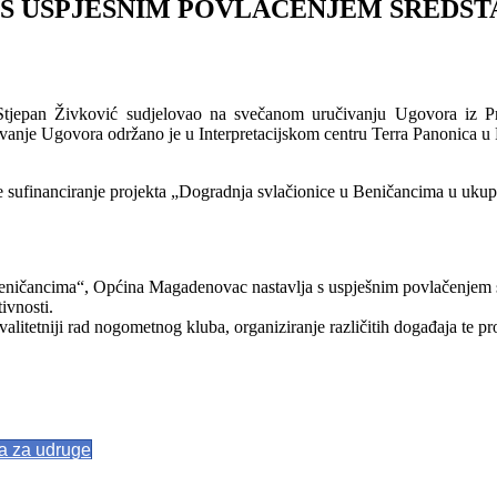
S USPJEŠNIM POVLAČENJEM SREDSTA
Stjepan Živković sudjelovao na svečanom uručivanju Ugovora iz P
vanje Ugovora održano je u Interpretacijskom centru Terra Panonica u P
je sufinanciranje projekta „Dogradnja svlačionice u Beničancima u ukup
ičancima“, Općina Magadenovac nastavlja s uspješnim povlačenjem sred
ivnosti.
valitetniji rad nogometnog kluba, organiziranje različitih događaja te p
va za udruge