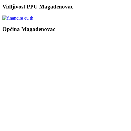
Vidljivost PPU Magadenovac
Općina Magadenovac
Školska 1
31542 Magadenovac
Hrvatska
email:
opcina.magadenovac@os.t-com.hr
Tel: +385 31 647 165
Tel: +385 31 647 170