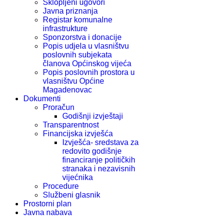
Sklopljeni ugovori
Javna priznanja
Registar komunalne
infrastrukture
Sponzorstva i donacije
Popis udjela u vlasništvu
poslovnih subjekata
članova Općinskog vijeća
Popis poslovnih prostora u
vlasništvu Općine
Magadenovac
Dokumenti
Proračun
Godišnji izvještaji
Transparentnost
Financijska izvješća
Izvješća- sredstava za
redovito godišnje
financiranje političkih
stranaka i nezavisnih
vijećnika
Procedure
Službeni glasnik
Prostorni plan
Javna nabava