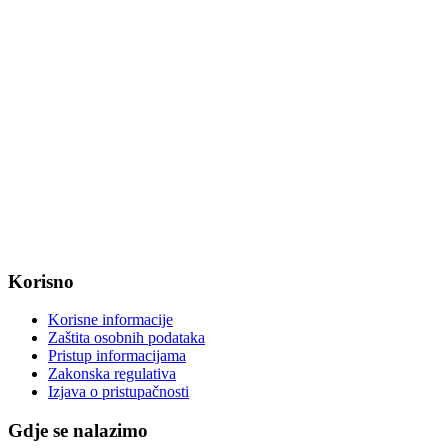
Fax: +385 31 647 123
web: www.magadenovac.hr
Radno vrijeme od ponedjeljka do petka od 7:30 do 15:30 sati
OIB: 47221079851
MB: 2680505
IBAN: HR8623400091857800008
Korisno
Korisne informacije
Zaštita osobnih podataka
Pristup informacijama
Zakonska regulativa
Izjava o pristupačnosti
Gdje se nalazimo