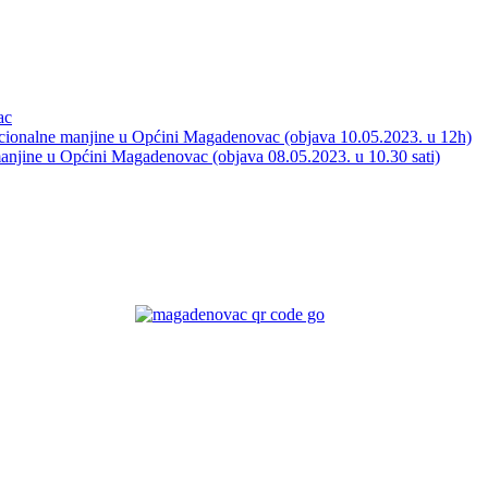
ac
acionalne manjine u Općini Magadenovac (objava 10.05.2023. u 12h)
manjine u Općini Magadenovac (objava 08.05.2023. u 10.30 sati)