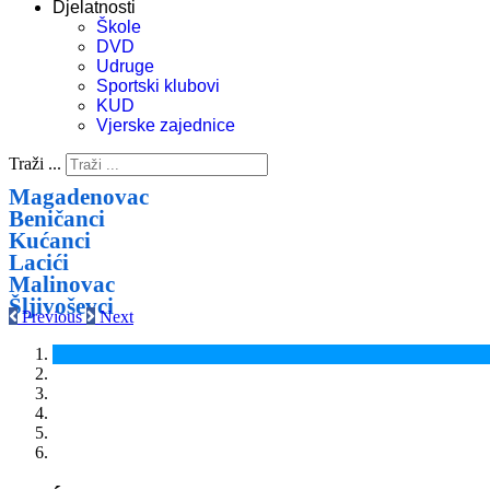
Djelatnosti
Škole
DVD
Udruge
Sportski klubovi
KUD
Vjerske zajednice
Traži ...
Magadenovac
Beničanci
Kućanci
Lacići
Malinovac
Šljivoševci
Previous
Next