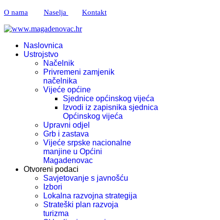
O nama
Naselja
Kontakt
Naslovnica
Ustrojstvo
Načelnik
Privremeni zamjenik
načelnika
Vijeće općine
Sjednice općinskog vijeća
Izvodi iz zapisnika sjednica
Općinskog vijeća
Upravni odjel
Grb i zastava
Vijeće srpske nacionalne
manjine u Općini
Magadenovac
Otvoreni podaci
Savjetovanje s javnošću
Izbori
Lokalna razvojna strategija
Strateški plan razvoja
turizma