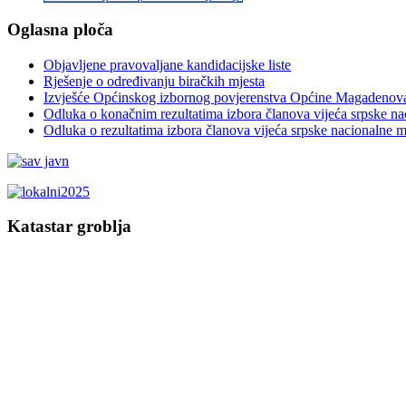
Oglasna ploča
Objavljene pravovaljane kandidacijske liste
Rješenje o određivanju biračkih mjesta
Izvješće Općinskog izbornog povjerenstva Općine Magadenov
Odluka o konačnim rezultatima izbora članova vijeća srpske n
Odluka o rezultatima izbora članova vijeća srpske nacionalne 
Katastar groblja