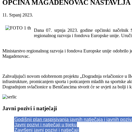
OPĆINA MAGADENOVAC NASTAVLJA 
11. Srpanj 2023.
Dana 07. srpnja 2023. godine općinski načelnik 
regionalnog razvoja i fondova Europske unije. Uruči
Ministarstvo regionalnog razvoja i fondova Europske unije odobrilo 
Magadenovac.
Zahvaljujući novom odobrenom projektu „Dogradnja svlačionice u Ben
infrastrukture, promicanjem sporta i poticanjem mladih na sportske akt
Dogradnjom svlačionice u Beničancima stvorit će se uvjeti za bolji i k
Javni pozivi i natječaji
Godišnji plan raspisivanja javnih natječaja i javnih pozi
Javni pozivi i natječaji u tijeku
Završeni javni pozivi i natječaji