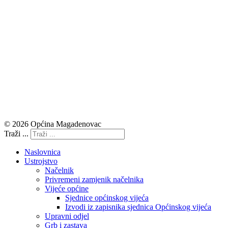
© 2026 Općina Magadenovac
Traži ...
Naslovnica
Ustrojstvo
Načelnik
Privremeni zamjenik načelnika
Vijeće općine
Sjednice općinskog vijeća
Izvodi iz zapisnika sjednica Općinskog vijeća
Upravni odjel
Grb i zastava