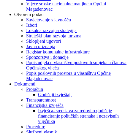
Vijeće srpske nacionalne manjine u Općini
Magadenovac
Otvoreni podaci
Savjetovanje s javnošću
Izbori
Lokalna razvojna strategija
Strateški plan razvoja turizma
Sklopljeni ugovori
Javna priznanja
Registar komunalne infrastrukture
Sponzorstva i donacije
Popis udjela u vlasništvu poslovnih subjekata članova
Općinskog vijeća
Popis poslovnih prostora u vlasništvu Općine
Magadenovac
Dokumenti
Proračun
Godišnji izvještaji
Transparentnost
Financijska izvješća
Izvješća- sredstava za redovito godišnje
financiranje političkih stranaka i nezavisnih
vijećnika
Procedure
Službeni glasnik