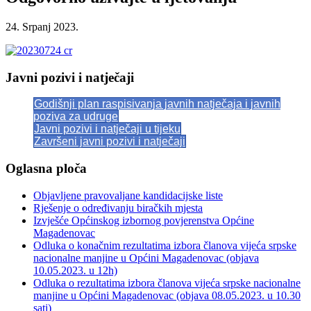
24. Srpanj 2023.
Javni pozivi i natječaji
Godišnji plan raspisivanja javnih natječaja i javnih
poziva za udruge
Javni pozivi i natječaji u tijeku
Završeni javni pozivi i natječaji
Oglasna ploča
Objavljene pravovaljane kandidacijske liste
Rješenje o određivanju biračkih mjesta
Izvješće Općinskog izbornog povjerenstva Općine
Magadenovac
Odluka o konačnim rezultatima izbora članova vijeća srpske
nacionalne manjine u Općini Magadenovac (objava
10.05.2023. u 12h)
Odluka o rezultatima izbora članova vijeća srpske nacionalne
manjine u Općini Magadenovac (objava 08.05.2023. u 10.30
sati)