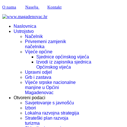
O nama
Naselja
Kontakt
Naslovnica
Ustrojstvo
Načelnik
Privremeni zamjenik
načelnika
Vijeće općine
Sjednice općinskog vijeća
Izvodi iz zapisnika sjednica
Općinskog vijeća
Upravni odjel
Grb i zastava
Vijeće srpske nacionalne
manjine u Općini
Magadenovac
Otvoreni podaci
Savjetovanje s javnošću
Izbori
Lokalna razvojna strategija
Strateški plan razvoja
turizma