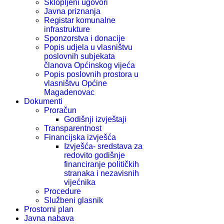
Sklopljeni ugovori
Javna priznanja
Registar komunalne
infrastrukture
Sponzorstva i donacije
Popis udjela u vlasništvu
poslovnih subjekata
članova Općinskog vijeća
Popis poslovnih prostora u
vlasništvu Općine
Magadenovac
Dokumenti
Proračun
Godišnji izvještaji
Transparentnost
Financijska izvješća
Izvješća- sredstava za
redovito godišnje
financiranje političkih
stranaka i nezavisnih
vijećnika
Procedure
Službeni glasnik
Prostorni plan
Javna nabava