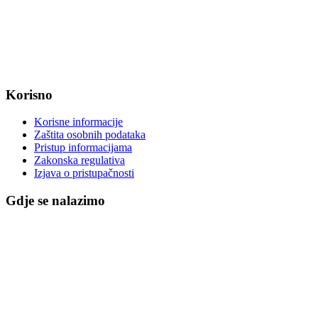
OIB: 47221079851
MB: 2680505
IBAN: HR8623400091857800008
Korisno
Korisne informacije
Zaštita osobnih podataka
Pristup informacijama
Zakonska regulativa
Izjava o pristupačnosti
Gdje se nalazimo