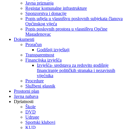
Javna priznanja
Registar komunalne infrastrukture
Sponzorstva i donacije
Popis udjela u vlasništvu poslovnih subjekata članova
Općinskog vijeća
Popis poslovnih prostora u vlasništvu Općine
Magadenovac
Dokumenti
Proračun
Godišnji izvještaji
Transparentnost
Financijska izvješća
Izvješća- sredstava za redovito godišnje
financiranje političkih stranaka i nezavisnih
vijećnika
Procedure
Službeni glasnik
Prostorni plan
Javna nabava
Djelatnosti
Škole
DVD
Udruge
Sportski klubovi
KUD