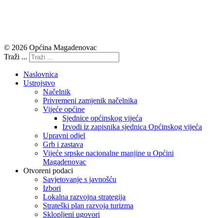
© 2026 Općina Magadenovac
Traži ...
Naslovnica
Ustrojstvo
Načelnik
Privremeni zamjenik načelnika
Vijeće općine
Sjednice općinskog vijeća
Izvodi iz zapisnika sjednica Općinskog vijeća
Upravni odjel
Grb i zastava
Vijeće srpske nacionalne manjine u Općini
Magadenovac
Otvoreni podaci
Savjetovanje s javnošću
Izbori
Lokalna razvojna strategija
Strateški plan razvoja turizma
Sklopljeni ugovori