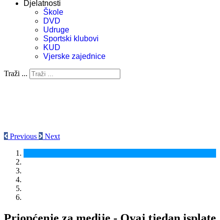
Djelatnosti
Škole
DVD
Udruge
Sportski klubovi
KUD
Vjerske zajednice
Traži ...
Previous
Next
Priopćenje za medije - Ovaj tjedan isplate