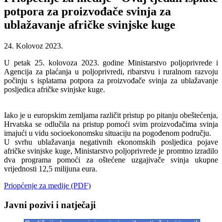
potpora za proizvođače svinja za
ublažavanje afričke svinjske kuge
24. Kolovoz 2023.
U petak 25. kolovoza 2023. godine Ministarstvo poljoprivrede i
Agencija za plaćanja u poljoprivredi, ribarstvu i ruralnom razvoju
počinju s isplatama potpora za proizvođače svinja za ublažavanje
posljedica afričke svinjske kuge.
Iako je u europskim zemljama različit pristup po pitanju obeštećenja,
Hrvatska se odlučila na pristup pomoći svim proizvođačima svinja
imajući u vidu socioekonomsku situaciju na pogođenom području.
U svrhu ublažavanja negativnih ekonomskih posljedica pojave
afričke svinjske kuge, Ministarstvo poljoprivrede je promtno izradilo
dva programa pomoći za oštećene uzgajivače svinja ukupne
vrijednosti 12,5 milijuna eura.
Priopćenje za medije (PDF)
Javni pozivi i natječaji