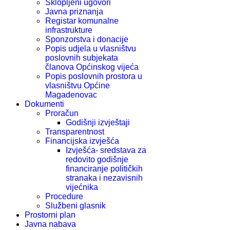
Sklopljeni ugovori
Javna priznanja
Registar komunalne
infrastrukture
Sponzorstva i donacije
Popis udjela u vlasništvu
poslovnih subjekata
članova Općinskog vijeća
Popis poslovnih prostora u
vlasništvu Općine
Magadenovac
Dokumenti
Proračun
Godišnji izvještaji
Transparentnost
Financijska izvješća
Izvješća- sredstava za
redovito godišnje
financiranje političkih
stranaka i nezavisnih
vijećnika
Procedure
Službeni glasnik
Prostorni plan
Javna nabava