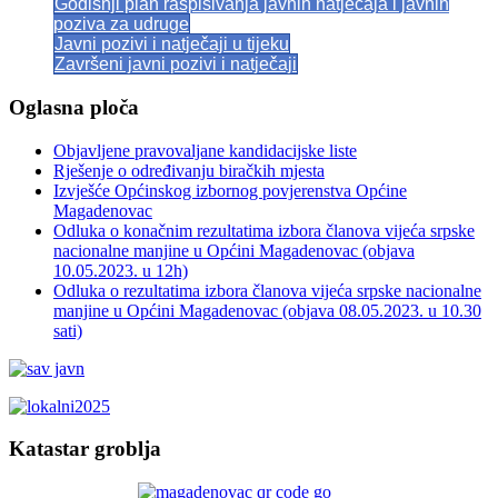
Godišnji plan raspisivanja javnih natječaja i javnih
poziva za udruge
Javni pozivi i natječaji u tijeku
Završeni javni pozivi i natječaji
Oglasna ploča
Objavljene pravovaljane kandidacijske liste
Rješenje o određivanju biračkih mjesta
Izvješće Općinskog izbornog povjerenstva Općine
Magadenovac
Odluka o konačnim rezultatima izbora članova vijeća srpske
nacionalne manjine u Općini Magadenovac (objava
10.05.2023. u 12h)
Odluka o rezultatima izbora članova vijeća srpske nacionalne
manjine u Općini Magadenovac (objava 08.05.2023. u 10.30
sati)
Katastar groblja