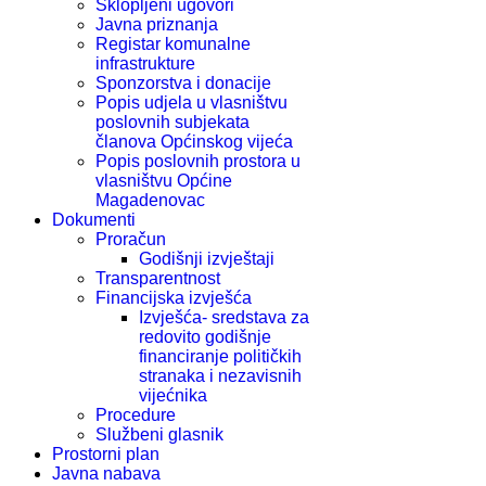
Sklopljeni ugovori
Javna priznanja
Registar komunalne
infrastrukture
Sponzorstva i donacije
Popis udjela u vlasništvu
poslovnih subjekata
članova Općinskog vijeća
Popis poslovnih prostora u
vlasništvu Općine
Magadenovac
Dokumenti
Proračun
Godišnji izvještaji
Transparentnost
Financijska izvješća
Izvješća- sredstava za
redovito godišnje
financiranje političkih
stranaka i nezavisnih
vijećnika
Procedure
Službeni glasnik
Prostorni plan
Javna nabava