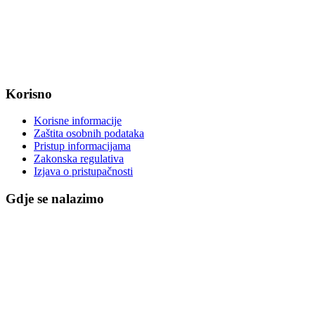
OIB: 47221079851
MB: 2680505
IBAN: HR8623400091857800008
Korisno
Korisne informacije
Zaštita osobnih podataka
Pristup informacijama
Zakonska regulativa
Izjava o pristupačnosti
Gdje se nalazimo