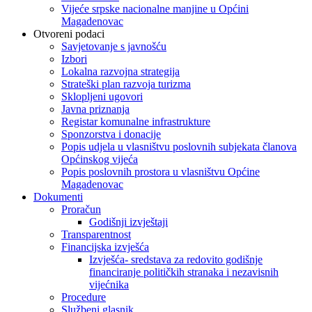
Vijeće srpske nacionalne manjine u Općini
Magadenovac
Otvoreni podaci
Savjetovanje s javnošću
Izbori
Lokalna razvojna strategija
Strateški plan razvoja turizma
Sklopljeni ugovori
Javna priznanja
Registar komunalne infrastrukture
Sponzorstva i donacije
Popis udjela u vlasništvu poslovnih subjekata članova
Općinskog vijeća
Popis poslovnih prostora u vlasništvu Općine
Magadenovac
Dokumenti
Proračun
Godišnji izvještaji
Transparentnost
Financijska izvješća
Izvješća- sredstava za redovito godišnje
financiranje političkih stranaka i nezavisnih
vijećnika
Procedure
Službeni glasnik