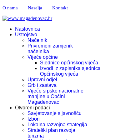
O nama
Naselja
Kontakt
Naslovnica
Ustrojstvo
Načelnik
Privremeni zamjenik
načelnika
Vijeće općine
Sjednice općinskog vijeća
Izvodi iz zapisnika sjednica
Općinskog vijeća
Upravni odjel
Grb i zastava
Vijeće srpske nacionalne
manjine u Općini
Magadenovac
Otvoreni podaci
Savjetovanje s javnošću
Izbori
Lokalna razvojna strategija
Strateški plan razvoja
turizma