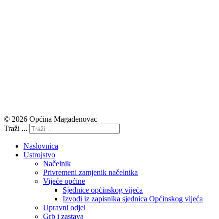
© 2026 Općina Magadenovac
Traži ...
Naslovnica
Ustrojstvo
Načelnik
Privremeni zamjenik načelnika
Vijeće općine
Sjednice općinskog vijeća
Izvodi iz zapisnika sjednica Općinskog vijeća
Upravni odjel
Grb i zastava