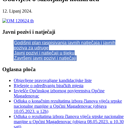
12. Lipanj 2024.
Javni pozivi i natječaji
Godišnji plan raspisivanja javnih natječaja i javnih
poziva za udruge
Javni pozivi i natječaji u tijeku
Završeni javni pozivi i natječaji
Oglasna ploča
Objavljene pravovaljane kandidacijske liste
Rješenje o određivanju biračkih mjesta
Izvješće Općinskog izbornog povjerenstva Općine
Magadenovac
Odluka o konačnim rezultatima izbora članova vijeća srpske
nacionalne manjine u Općini Magadenovac (objava
10.05.2023. u 12h)
Odluka o rezultatima izbora članova vijeća srpske nacionalne
manjine u Općini Magadenovac (objava 08.05.2023. u 10.30
sati)