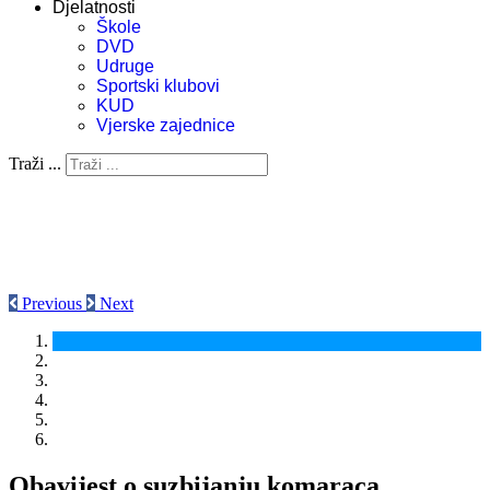
Djelatnosti
Škole
DVD
Udruge
Sportski klubovi
KUD
Vjerske zajednice
Traži ...
Previous
Next
Obavijest o suzbijanju komaraca