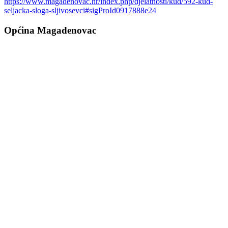
https://www.magadenovac.hr/index.php/djelatnosti/kud/592-kud-
seljacka-sloga-sljivosevci#sigProId0917888e24
Općina Magadenovac
Školska 1
31542 Magadenovac
Hrvatska
email:
opcina.magadenovac@os.t-com.hr
Tel: +385 31 647 165
Tel: +385 31 647 170
Fax: +385 31 647 123