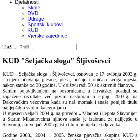
Djelatnosti
Škole
DVD
Udruge
Sportski klubovi
KUD
Vjerske zajednice
Traži ...
KUD "Seljačka sloga" Šljivoševci
KUD „ Seljačka sloga „ Šljivoševci, osnovan je 17. svibnja 2003.g.
s ciljem očuvanja pjesme, plesa, nošnje i običaja svoga mjesta,
nakon stanke od 30 godina. U društvu radi 50-ak aktivnih članova.
Samim pojavljivanjem na pozornicama u Hrvatskoj postigli su
zapažene rezultate već prvim nastupom u srpnju 2003.g. na
Đakovačkim vezovima kada su naš momak i snaša ponijeli titulu
najljepših u svojim kategorijama.
U mjesecu veljači 2004.g. na priredbi „ Mladost i ljepota Slavonije“
u Starim Mikanovcima njihova snaša je izabrana za najljepšu u
Slavoniji, a u veljači 2005.g. istu titulu ponijela je i djevojka.
Godine 2003., 2004. i 2005. ženska pjevačka skupina KUD-a