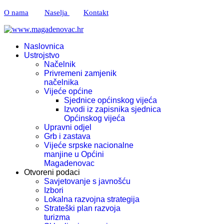
O nama
Naselja
Kontakt
Naslovnica
Ustrojstvo
Načelnik
Privremeni zamjenik
načelnika
Vijeće općine
Sjednice općinskog vijeća
Izvodi iz zapisnika sjednica
Općinskog vijeća
Upravni odjel
Grb i zastava
Vijeće srpske nacionalne
manjine u Općini
Magadenovac
Otvoreni podaci
Savjetovanje s javnošću
Izbori
Lokalna razvojna strategija
Strateški plan razvoja
turizma