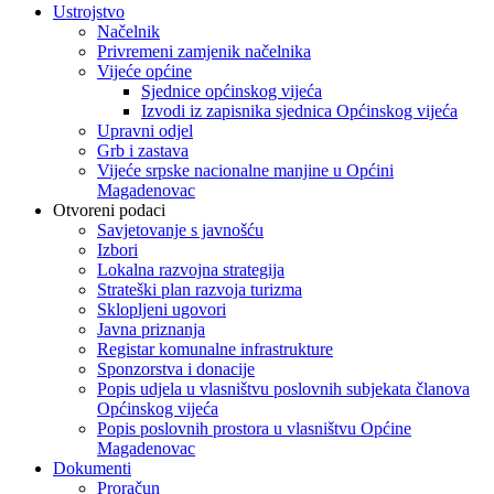
Ustrojstvo
Načelnik
Privremeni zamjenik načelnika
Vijeće općine
Sjednice općinskog vijeća
Izvodi iz zapisnika sjednica Općinskog vijeća
Upravni odjel
Grb i zastava
Vijeće srpske nacionalne manjine u Općini
Magadenovac
Otvoreni podaci
Savjetovanje s javnošću
Izbori
Lokalna razvojna strategija
Strateški plan razvoja turizma
Sklopljeni ugovori
Javna priznanja
Registar komunalne infrastrukture
Sponzorstva i donacije
Popis udjela u vlasništvu poslovnih subjekata članova
Općinskog vijeća
Popis poslovnih prostora u vlasništvu Općine
Magadenovac
Dokumenti
Proračun