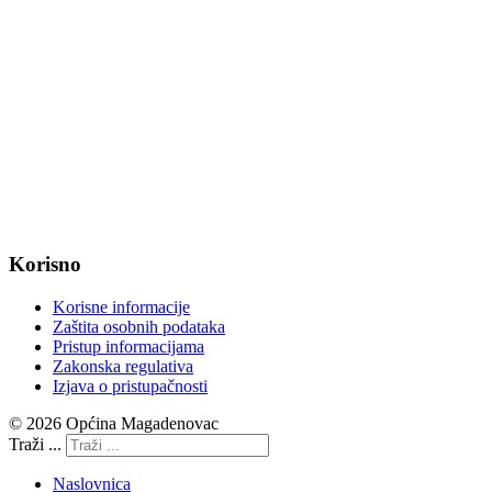
web: www.magadenovac.hr
Radno vrijeme od ponedjeljka do petka od 7:30 do 15:30 sati
OIB: 47221079851
MB: 2680505
IBAN: HR8623400091857800008
Korisno
Korisne informacije
Zaštita osobnih podataka
Pristup informacijama
Zakonska regulativa
Izjava o pristupačnosti
© 2026 Općina Magadenovac
Traži ...
Naslovnica