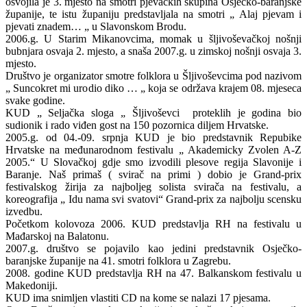
osvojila je 3. mjesto na smotri pjevačkih skupina Osječko-baranjske
županije, te istu županiju predstavljala na smotri „ Alaj pjevam i
pjevati znadem… „ u Slavonskom Brodu.
2006.g. U Starim Mikanovcima, momak u šljivoševačkoj nošnji
bubnjara osvaja 2. mjesto, a snaša 2007.g. u zimskoj nošnji osvaja 3.
mjesto.
Društvo je organizator smotre folklora u Šljivoševcima pod nazivom
„ Suncokret mi urodio diko … „ koja se održava krajem 08. mjeseca
svake godine.
KUD „ Seljačka sloga „ Šljivoševci proteklih je godina bio
sudionik i rado viđen gost na 150 pozornica diljem Hrvatske.
2005.g. od 04.-09. srpnja KUD je bio predstavnik Repubike
Hrvatske na međunarodnom festivalu „ Akademicky Zvolen A-Z
2005.“ U Slovačkoj gdje smo izvodili plesove regija Slavonije i
Baranje. Naš primaš ( svirač na primi ) dobio je Grand-prix
festivalskog žirija za najboljeg solista svirača na festivalu, a
koreografija „ Idu nama svi svatovi“ Grand-prix za najbolju scensku
izvedbu.
Početkom kolovoza 2006. KUD predstavlja RH na festivalu u
Mađarskoj na Balatonu.
2007.g. društvo se pojavilo kao jedini predstavnik Osječko-
baranjske županije na 41. smotri folklora u Zagrebu.
2008. godine KUD predstavlja RH na 47. Balkanskom festivalu u
Makedoniji.
KUD ima snimljen vlastiti CD na kome se nalazi 17 pjesama.