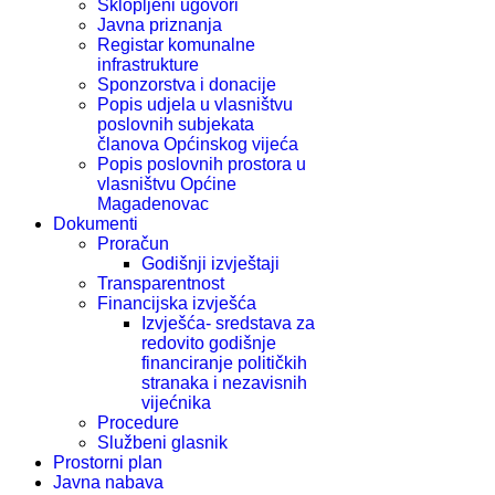
Sklopljeni ugovori
Javna priznanja
Registar komunalne
infrastrukture
Sponzorstva i donacije
Popis udjela u vlasništvu
poslovnih subjekata
članova Općinskog vijeća
Popis poslovnih prostora u
vlasništvu Općine
Magadenovac
Dokumenti
Proračun
Godišnji izvještaji
Transparentnost
Financijska izvješća
Izvješća- sredstava za
redovito godišnje
financiranje političkih
stranaka i nezavisnih
vijećnika
Procedure
Službeni glasnik
Prostorni plan
Javna nabava