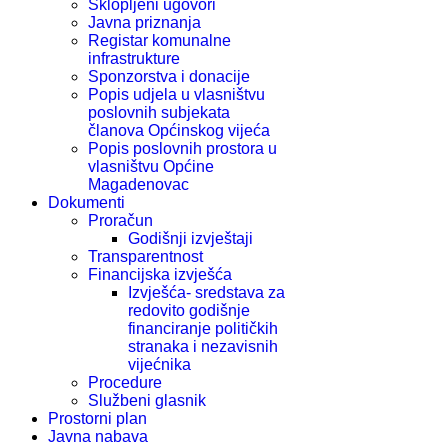
Sklopljeni ugovori
Javna priznanja
Registar komunalne
infrastrukture
Sponzorstva i donacije
Popis udjela u vlasništvu
poslovnih subjekata
članova Općinskog vijeća
Popis poslovnih prostora u
vlasništvu Općine
Magadenovac
Dokumenti
Proračun
Godišnji izvještaji
Transparentnost
Financijska izvješća
Izvješća- sredstava za
redovito godišnje
financiranje političkih
stranaka i nezavisnih
vijećnika
Procedure
Službeni glasnik
Prostorni plan
Javna nabava