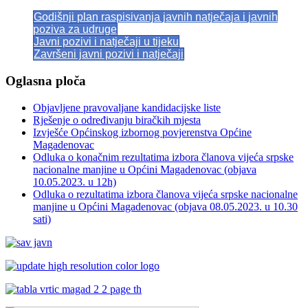
Godišnji plan raspisivanja javnih natječaja i javnih
poziva za udruge
Javni pozivi i natječaji u tijeku
Završeni javni pozivi i natječaji
Oglasna ploča
Objavljene pravovaljane kandidacijske liste
Rješenje o određivanju biračkih mjesta
Izvješće Općinskog izbornog povjerenstva Općine
Magadenovac
Odluka o konačnim rezultatima izbora članova vijeća srpske
nacionalne manjine u Općini Magadenovac (objava
10.05.2023. u 12h)
Odluka o rezultatima izbora članova vijeća srpske nacionalne
manjine u Općini Magadenovac (objava 08.05.2023. u 10.30
sati)