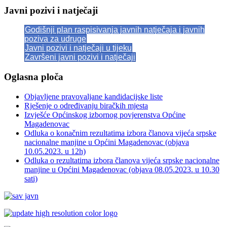
Javni pozivi i natječaji
Godišnji plan raspisivanja javnih natječaja i javnih
poziva za udruge
Javni pozivi i natječaji u tijeku
Završeni javni pozivi i natječaji
Oglasna ploča
Objavljene pravovaljane kandidacijske liste
Rješenje o određivanju biračkih mjesta
Izvješće Općinskog izbornog povjerenstva Općine
Magadenovac
Odluka o konačnim rezultatima izbora članova vijeća srpske
nacionalne manjine u Općini Magadenovac (objava
10.05.2023. u 12h)
Odluka o rezultatima izbora članova vijeća srpske nacionalne
manjine u Općini Magadenovac (objava 08.05.2023. u 10.30
sati)