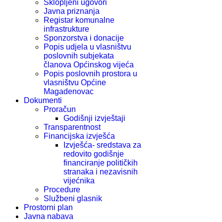
Sklopljeni ugovori
Javna priznanja
Registar komunalne
infrastrukture
Sponzorstva i donacije
Popis udjela u vlasništvu
poslovnih subjekata
članova Općinskog vijeća
Popis poslovnih prostora u
vlasništvu Općine
Magadenovac
Dokumenti
Proračun
Godišnji izvještaji
Transparentnost
Financijska izvješća
Izvješća- sredstava za
redovito godišnje
financiranje političkih
stranaka i nezavisnih
vijećnika
Procedure
Službeni glasnik
Prostorni plan
Javna nabava