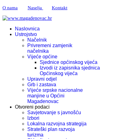
O nama
Naselja
Kontakt
Naslovnica
Ustrojstvo
Načelnik
Privremeni zamjenik
načelnika
Vijeće općine
Sjednice općinskog vijeća
Izvodi iz zapisnika sjednica
Općinskog vijeća
Upravni odjel
Grb i zastava
Vijeće srpske nacionalne
manjine u Općini
Magadenovac
Otvoreni podaci
Savjetovanje s javnošću
Izbori
Lokalna razvojna strategija
Strateški plan razvoja
turizma