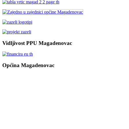
Vidljivost PPU Magadenovac
Općina Magadenovac
Školska 1
31542 Magadenovac
Hrvatska
email:
opcina.magadenovac@os.t-com.hr