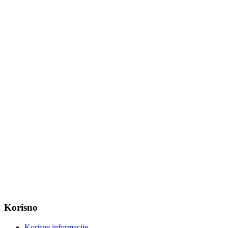
Tel: +385 31 647 165
Tel: +385 31 647 170
Fax: +385 31 647 123
web: www.magadenovac.hr
Radno vrijeme od ponedjeljka do petka od 7:30 do 15:30 sati
OIB: 47221079851
MB: 2680505
IBAN: HR8623400091857800008
Korisno
Korisne informacije