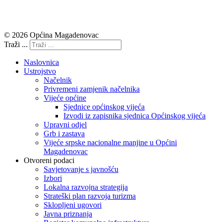
© 2026 Općina Magadenovac
Traži ...
Naslovnica
Ustrojstvo
Načelnik
Privremeni zamjenik načelnika
Vijeće općine
Sjednice općinskog vijeća
Izvodi iz zapisnika sjednica Općinskog vijeća
Upravni odjel
Grb i zastava
Vijeće srpske nacionalne manjine u Općini
Magadenovac
Otvoreni podaci
Savjetovanje s javnošću
Izbori
Lokalna razvojna strategija
Strateški plan razvoja turizma
Sklopljeni ugovori
Javna priznanja