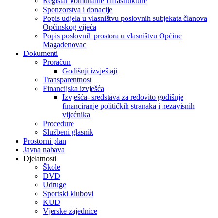
Registar komunalne infrastrukture
Sponzorstva i donacije
Popis udjela u vlasništvu poslovnih subjekata članova
Općinskog vijeća
Popis poslovnih prostora u vlasništvu Općine
Magadenovac
Dokumenti
Proračun
Godišnji izvještaji
Transparentnost
Financijska izvješća
Izvješća- sredstava za redovito godišnje
financiranje političkih stranaka i nezavisnih
vijećnika
Procedure
Službeni glasnik
Prostorni plan
Javna nabava
Djelatnosti
Škole
DVD
Udruge
Sportski klubovi
KUD
Vjerske zajednice