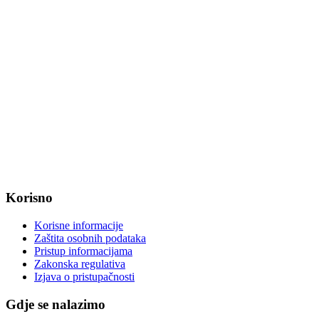
Fax: +385 31 647 123
web: www.magadenovac.hr
Radno vrijeme od ponedjeljka do petka od 7:30 do 15:30 sati
OIB: 47221079851
MB: 2680505
IBAN: HR8623400091857800008
Korisno
Korisne informacije
Zaštita osobnih podataka
Pristup informacijama
Zakonska regulativa
Izjava o pristupačnosti
Gdje se nalazimo