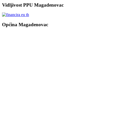
Vidljivost PPU Magadenovac
Općina Magadenovac
Školska 1
31542 Magadenovac
Hrvatska
email:
opcina.magadenovac@os.t-com.hr
Tel: +385 31 647 165
Tel: +385 31 647 170