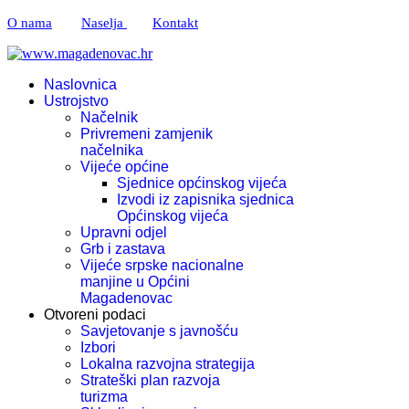
O nama
Naselja
Kontakt
Naslovnica
Ustrojstvo
Načelnik
Privremeni zamjenik
načelnika
Vijeće općine
Sjednice općinskog vijeća
Izvodi iz zapisnika sjednica
Općinskog vijeća
Upravni odjel
Grb i zastava
Vijeće srpske nacionalne
manjine u Općini
Magadenovac
Otvoreni podaci
Savjetovanje s javnošću
Izbori
Lokalna razvojna strategija
Strateški plan razvoja
turizma