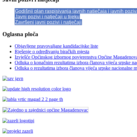
Godišnji plan raspisivanja javnih natječaja i javnih pozi
Javni pozivi i natječaji u tijeku
Završeni javni pozivi i natječaji
Oglasna ploča
Objavljene pravovaljane kandidacijske liste
Rješenje o određivanju biračkih mjesta
Izvješće Općinskog izbornog povjerenstva Općine Magadenov
Odluka o konačnim rezultatima izbora članova vijeća srpske n
Odluka o rezultatima izbora članova vijeća srpske nacionalne 