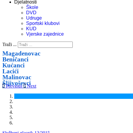
Djelatnosti
Škole
DVD
Udruge
Sportski klubovi
KUD
Vjerske zajednice
Traži ...
Magadenovac
Beničanci
Kućanci
Lacići
Malinovac
Šljivoševci
Previous
Next
Službeni glasnik 13/2015.