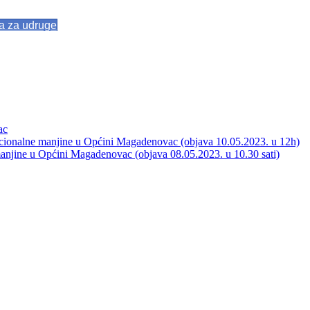
va za udruge
ac
acionalne manjine u Općini Magadenovac (objava 10.05.2023. u 12h)
manjine u Općini Magadenovac (objava 08.05.2023. u 10.30 sati)