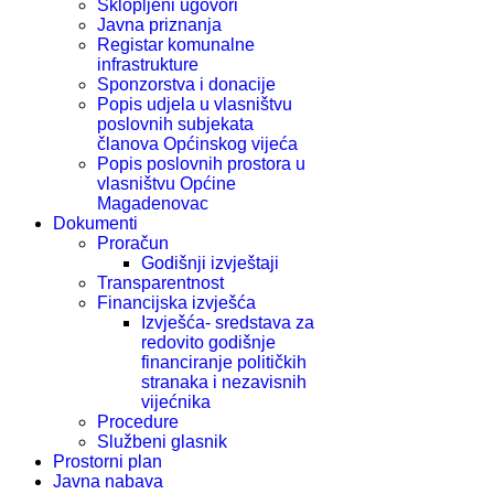
Sklopljeni ugovori
Javna priznanja
Registar komunalne
infrastrukture
Sponzorstva i donacije
Popis udjela u vlasništvu
poslovnih subjekata
članova Općinskog vijeća
Popis poslovnih prostora u
vlasništvu Općine
Magadenovac
Dokumenti
Proračun
Godišnji izvještaji
Transparentnost
Financijska izvješća
Izvješća- sredstava za
redovito godišnje
financiranje političkih
stranaka i nezavisnih
vijećnika
Procedure
Službeni glasnik
Prostorni plan
Javna nabava