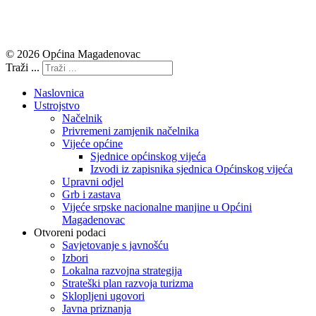
© 2026 Općina Magadenovac
Traži ...
Naslovnica
Ustrojstvo
Načelnik
Privremeni zamjenik načelnika
Vijeće općine
Sjednice općinskog vijeća
Izvodi iz zapisnika sjednica Općinskog vijeća
Upravni odjel
Grb i zastava
Vijeće srpske nacionalne manjine u Općini
Magadenovac
Otvoreni podaci
Savjetovanje s javnošću
Izbori
Lokalna razvojna strategija
Strateški plan razvoja turizma
Sklopljeni ugovori
Javna priznanja