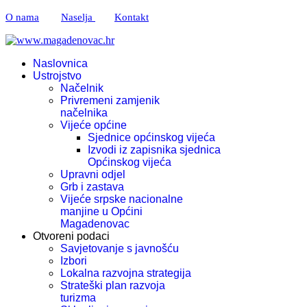
O nama
Naselja
Kontakt
Naslovnica
Ustrojstvo
Načelnik
Privremeni zamjenik
načelnika
Vijeće općine
Sjednice općinskog vijeća
Izvodi iz zapisnika sjednica
Općinskog vijeća
Upravni odjel
Grb i zastava
Vijeće srpske nacionalne
manjine u Općini
Magadenovac
Otvoreni podaci
Savjetovanje s javnošću
Izbori
Lokalna razvojna strategija
Strateški plan razvoja
turizma