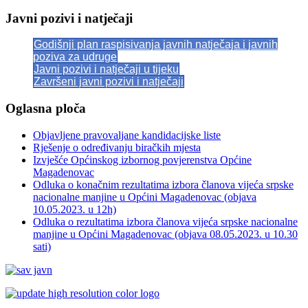
Javni pozivi i natječaji
Godišnji plan raspisivanja javnih natječaja i javnih
poziva za udruge
Javni pozivi i natječaji u tijeku
Završeni javni pozivi i natječaji
Oglasna ploča
Objavljene pravovaljane kandidacijske liste
Rješenje o određivanju biračkih mjesta
Izvješće Općinskog izbornog povjerenstva Općine
Magadenovac
Odluka o konačnim rezultatima izbora članova vijeća srpske
nacionalne manjine u Općini Magadenovac (objava
10.05.2023. u 12h)
Odluka o rezultatima izbora članova vijeća srpske nacionalne
manjine u Općini Magadenovac (objava 08.05.2023. u 10.30
sati)