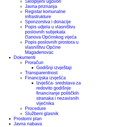
Sklopljeni ugovori
Javna priznanja
Registar komunalne
infrastrukture
Sponzorstva i donacije
Popis udjela u vlasništvu
poslovnih subjekata
članova Općinskog vijeća
Popis poslovnih prostora u
vlasništvu Općine
Magadenovac
Dokumenti
Proračun
Godišnji izvještaji
Transparentnost
Financijska izvješća
Izvješća- sredstava za
redovito godišnje
financiranje političkih
stranaka i nezavisnih
vijećnika
Procedure
Službeni glasnik
Prostorni plan
Javna nabava