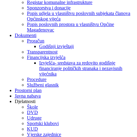
Registar komunalne infrastrukture
Sponzorstva i donacije
Popis udjela u vlasništvu poslovnih subjekata članova
Općinskog vijeća
Popis poslovnih prostora u vlasništvu Općine
Magadenovac
Dokumenti
Proračun
Godišnji izvještaji
Transparentnost
Financijska izvješća
Izvješća- sredstava za redovito godišnje
financiranje političkih stranaka i nezavisnih
vijećnika
Procedure
Službeni glasnik
Prostorni plan
Javna nabava
Djelatnosti
Škole
DVD
Udruge
Sportski klubovi
KUD
Vjerske zajednice