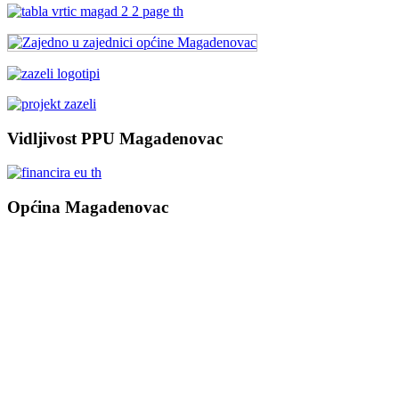
Vidljivost PPU Magadenovac
Općina Magadenovac
Školska 1
31542 Magadenovac
Hrvatska
email:
opcina.magadenovac@os.t-com.hr