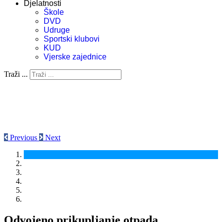
Djelatnosti
Škole
DVD
Udruge
Sportski klubovi
KUD
Vjerske zajednice
Traži ...
Previous
Next
Odvojeno prikupljanje otpada