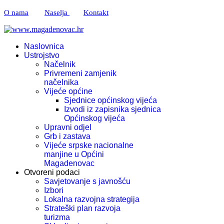
O nama
Naselja
Kontakt
Naslovnica
Ustrojstvo
Načelnik
Privremeni zamjenik
načelnika
Vijeće općine
Sjednice općinskog vijeća
Izvodi iz zapisnika sjednica
Općinskog vijeća
Upravni odjel
Grb i zastava
Vijeće srpske nacionalne
manjine u Općini
Magadenovac
Otvoreni podaci
Savjetovanje s javnošću
Izbori
Lokalna razvojna strategija
Strateški plan razvoja
turizma