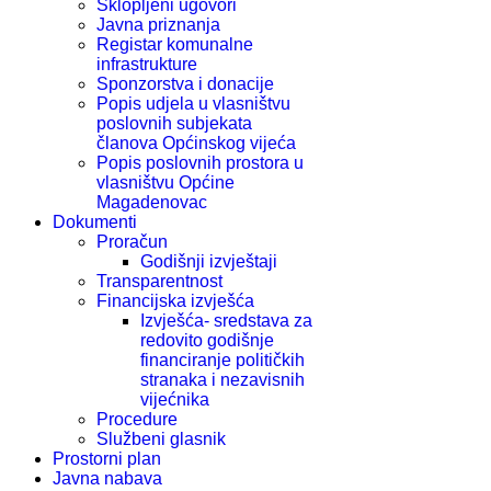
Sklopljeni ugovori
Javna priznanja
Registar komunalne
infrastrukture
Sponzorstva i donacije
Popis udjela u vlasništvu
poslovnih subjekata
članova Općinskog vijeća
Popis poslovnih prostora u
vlasništvu Općine
Magadenovac
Dokumenti
Proračun
Godišnji izvještaji
Transparentnost
Financijska izvješća
Izvješća- sredstava za
redovito godišnje
financiranje političkih
stranaka i nezavisnih
vijećnika
Procedure
Službeni glasnik
Prostorni plan
Javna nabava