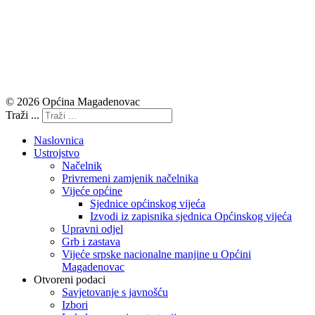
© 2026 Općina Magadenovac
Traži ...
Naslovnica
Ustrojstvo
Načelnik
Privremeni zamjenik načelnika
Vijeće općine
Sjednice općinskog vijeća
Izvodi iz zapisnika sjednica Općinskog vijeća
Upravni odjel
Grb i zastava
Vijeće srpske nacionalne manjine u Općini
Magadenovac
Otvoreni podaci
Savjetovanje s javnošću
Izbori