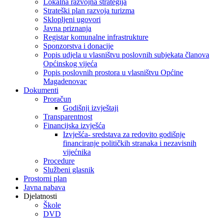
Lokalna razvojna strategija
Strateški plan razvoja turizma
Sklopljeni ugovori
Javna priznanja
Registar komunalne infrastrukture
Sponzorstva i donacije
Popis udjela u vlasništvu poslovnih subjekata članova
Općinskog vijeća
Popis poslovnih prostora u vlasništvu Općine
Magadenovac
Dokumenti
Proračun
Godišnji izvještaji
Transparentnost
Financijska izvješća
Izvješća- sredstava za redovito godišnje
financiranje političkih stranaka i nezavisnih
vijećnika
Procedure
Službeni glasnik
Prostorni plan
Javna nabava
Djelatnosti
Škole
DVD