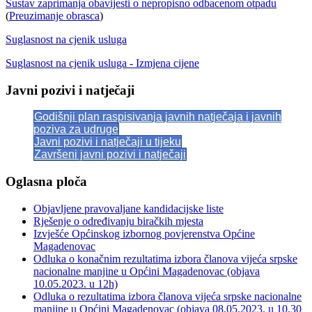
Sustav zaprimanja obavijesti o nepropisno odbacenom otpadu
(
Preuzimanje obrasca
)
Suglasnost na cjenik usluga
Suglasnost na cjenik usluga - Izmjena cijene
Javni pozivi i natječaji
Godišnji plan raspisivanja javnih natječaja i javnih
poziva za udruge
Javni pozivi i natječaji u tijeku
Završeni javni pozivi i natječaji
Oglasna ploča
Objavljene pravovaljane kandidacijske liste
Rješenje o određivanju biračkih mjesta
Izvješće Općinskog izbornog povjerenstva Općine
Magadenovac
Odluka o konačnim rezultatima izbora članova vijeća srpske
nacionalne manjine u Općini Magadenovac (objava
10.05.2023. u 12h)
Odluka o rezultatima izbora članova vijeća srpske nacionalne
manjine u Općini Magadenovac (objava 08.05.2023. u 10.30