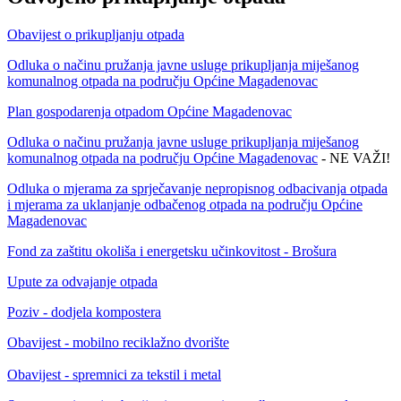
Obavijest o prikupljanju otpada
Odluka o načinu pružanja javne usluge prikupljanja miješanog
komunalnog otpada na području Općine Magadenovac
Plan gospodarenja otpadom Općine Magadenovac
Odluka o načinu pružanja javne usluge prikupljanja miješanog
komunalnog otpada na području Općine Magadenovac
- NE VAŽI!
Odluka o mjerama za sprječavanje nepropisnog odbacivanja otpada
i mjerama za uklanjanje odbačenog otpada na području Općine
Magadenovac
Fond za zaštitu okoliša i energetsku učinkovitost - Brošura
Upute za odvajanje otpada
Poziv - dodjela kompostera
Obavijest - mobilno reciklažno dvorište
Obavijest - spremnici za tekstil i metal