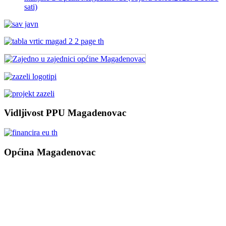
sati)
Vidljivost PPU Magadenovac
Općina Magadenovac
Školska 1
31542 Magadenovac