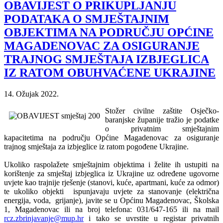
OBAVIJEST O PRIKUPLJANJU
PODATAKA O SMJEŠTAJNIM
OBJEKTIMA NA PODRUČJU OPĆINE
MAGADENOVAC ZA OSIGURANJE
TRAJNOG SMJEŠTAJA IZBJEGLICA
IZ RATOM OBUHVAĆENE UKRAJINE
14. Ožujak 2022.
Stožer civilne zaštite Osječko-
baranjske županije tražio je podatke
o privatnim smještajnim
kapacitetima na području Općine Magadenovac za osiguranje
trajnog smještaja za izbjeglice iz ratom pogođene Ukrajine.
Ukoliko raspolažete smještajnim objektima i želite ih ustupiti na
korištenje za smještaj izbjeglica iz Ukrajine uz određene ugovorne
uvjete kao trajnije rješenje (stanovi, kuće, apartmani, kuće za odmor)
te ukoliko objekti ispunjavaju uvjete za stanovanje (električna
energija, voda, grijanje), javite se u Općinu Magadenovac, Školska
1, Magadenovac ili na broj telefona: 031/647-165 ili na mail
rcz.zbrinjavanje@mup.hr
i tako se uvrstite u registar privatnih