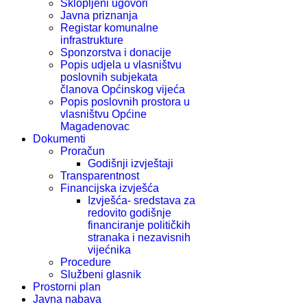
Sklopljeni ugovori
Javna priznanja
Registar komunalne
infrastrukture
Sponzorstva i donacije
Popis udjela u vlasništvu
poslovnih subjekata
članova Općinskog vijeća
Popis poslovnih prostora u
vlasništvu Općine
Magadenovac
Dokumenti
Proračun
Godišnji izvještaji
Transparentnost
Financijska izvješća
Izvješća- sredstava za
redovito godišnje
financiranje političkih
stranaka i nezavisnih
vijećnika
Procedure
Službeni glasnik
Prostorni plan
Javna nabava