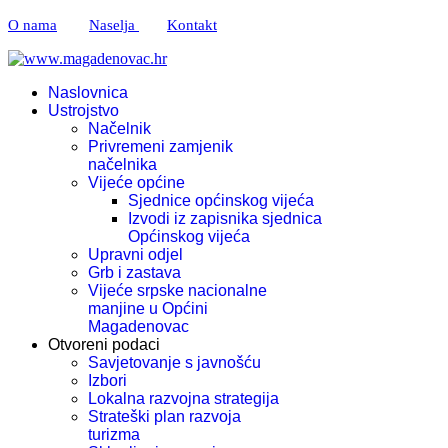
O nama
Naselja
Kontakt
Naslovnica
Ustrojstvo
Načelnik
Privremeni zamjenik
načelnika
Vijeće općine
Sjednice općinskog vijeća
Izvodi iz zapisnika sjednica
Općinskog vijeća
Upravni odjel
Grb i zastava
Vijeće srpske nacionalne
manjine u Općini
Magadenovac
Otvoreni podaci
Savjetovanje s javnošću
Izbori
Lokalna razvojna strategija
Strateški plan razvoja
turizma