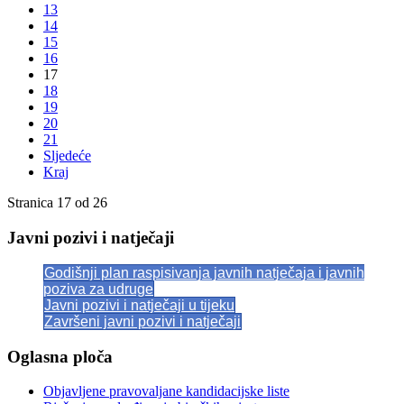
13
14
15
16
17
18
19
20
21
Sljedeće
Kraj
Stranica 17 od 26
Javni pozivi i natječaji
Godišnji plan raspisivanja javnih natječaja i javnih
poziva za udruge
Javni pozivi i natječaji u tijeku
Završeni javni pozivi i natječaji
Oglasna ploča
Objavljene pravovaljane kandidacijske liste