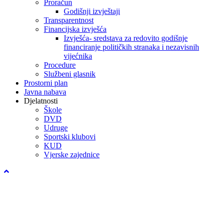
Proračun
Godišnji izvještaji
Transparentnost
Financijska izvješća
Izvješća- sredstava za redovito godišnje
financiranje političkih stranaka i nezavisnih
vijećnika
Procedure
Službeni glasnik
Prostorni plan
Javna nabava
Djelatnosti
Škole
DVD
Udruge
Sportski klubovi
KUD
Vjerske zajednice