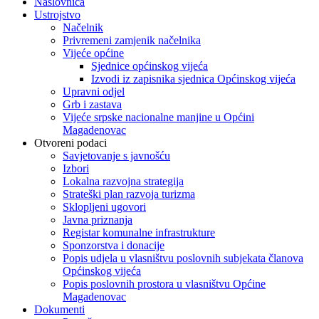
Naslovnica
Ustrojstvo
Načelnik
Privremeni zamjenik načelnika
Vijeće općine
Sjednice općinskog vijeća
Izvodi iz zapisnika sjednica Općinskog vijeća
Upravni odjel
Grb i zastava
Vijeće srpske nacionalne manjine u Općini
Magadenovac
Otvoreni podaci
Savjetovanje s javnošću
Izbori
Lokalna razvojna strategija
Strateški plan razvoja turizma
Sklopljeni ugovori
Javna priznanja
Registar komunalne infrastrukture
Sponzorstva i donacije
Popis udjela u vlasništvu poslovnih subjekata članova
Općinskog vijeća
Popis poslovnih prostora u vlasništvu Općine
Magadenovac
Dokumenti