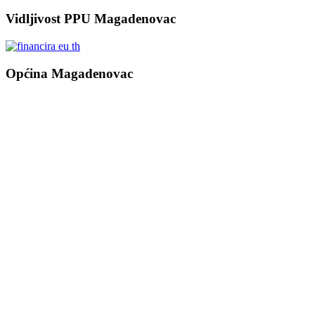
Vidljivost PPU Magadenovac
Općina Magadenovac
Školska 1
31542 Magadenovac
Hrvatska
email:
opcina.magadenovac@os.t-com.hr
Tel: +385 31 647 165
Tel: +385 31 647 170