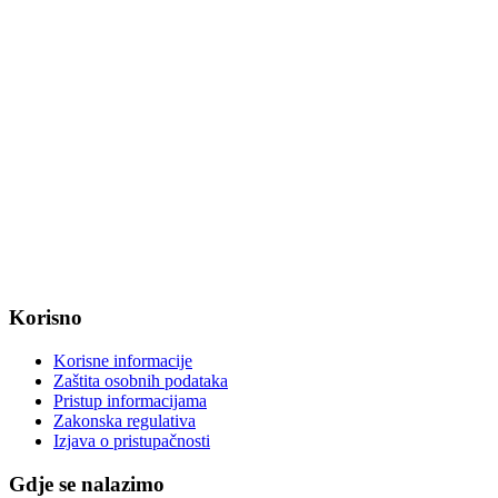
Fax: +385 31 647 123
web: www.magadenovac.hr
Radno vrijeme od ponedjeljka do petka od 7:30 do 15:30 sati
OIB: 47221079851
MB: 2680505
IBAN: HR8623400091857800008
Korisno
Korisne informacije
Zaštita osobnih podataka
Pristup informacijama
Zakonska regulativa
Izjava o pristupačnosti
Gdje se nalazimo