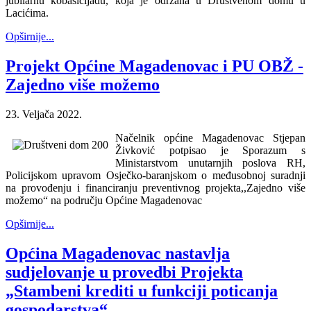
jubilarnu kobasicijadu, koja je održana u Društvenom domu u
Lacićima.
Opširnije...
Projekt Općine Magadenovac i PU OBŽ -
Zajedno više možemo
23. Veljača 2022.
Načelnik općine Magadenovac Stjepan
Živković potpisao je Sporazum s
Ministarstvom unutarnjih poslova RH,
Policijskom upravom Osječko-baranjskom o međusobnoj suradnji
na provođenju i financiranju preventivnog projekta,,Zajedno više
možemo“ na području Općine Magadenovac
Opširnije...
Općina Magadenovac nastavlja
sudjelovanje u provedbi Projekta
„Stambeni krediti u funkciji poticanja
gospodarstva“