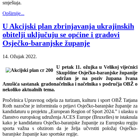
smještaja.
Opširnije...
U Akcijski plan zbrinjavanja ukrajinskih
obitelji uključuju se općine i gradovi
Osječko-baranjske županje
14. Ožujak 2022.
U petak 11. ožujka u Velikoj vijećnici
Skupštine Osječko-baranjske županije
održan je na poziv župana Ivana
Anušića sastanak gradonačelnika i načelnika s područja OBŽ o
nekoliko aktualnih tema.
Pročelnica Upravnog odjela za turizam, kulturu i sport OBŽ Tatjana
Roth nazočne je informirala o prijavi Osječko-baranjske županije za
kandidaturu u projektu „European Region of Sport 2024.” i ulasku u
članstvo europskog udruženja ACES Europe (Bruxelles) te istaknula
kako je kandidatura Osječko-baranjske županije za Europsku regiju
sporta važna s obzirom da je želja učvrstiti položaj Osječko-
baranjske županije kao sportske regije.