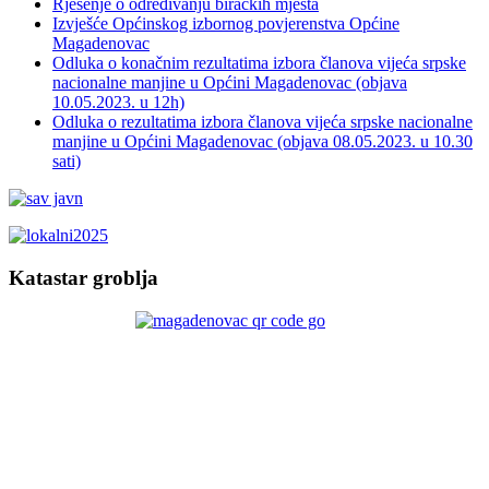
Rješenje o određivanju biračkih mjesta
Izvješće Općinskog izbornog povjerenstva Općine
Magadenovac
Odluka o konačnim rezultatima izbora članova vijeća srpske
nacionalne manjine u Općini Magadenovac (objava
10.05.2023. u 12h)
Odluka o rezultatima izbora članova vijeća srpske nacionalne
manjine u Općini Magadenovac (objava 08.05.2023. u 10.30
sati)
Katastar groblja