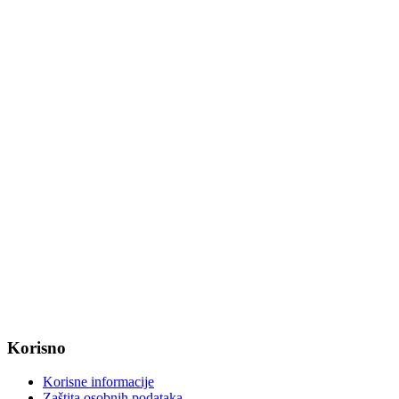
Tel: +385 31 647 165
Tel: +385 31 647 170
Fax: +385 31 647 123
web: www.magadenovac.hr
Radno vrijeme od ponedjeljka do petka od 7:30 do 15:30 sati
OIB: 47221079851
MB: 2680505
IBAN: HR8623400091857800008
Korisno
Korisne informacije
Zaštita osobnih podataka