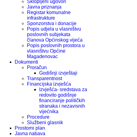
Sklopljeni ugovori
Javna priznanja
Registar komunalne
infrastrukture
Sponzorstva i donacije
Popis udjela u vlasništvu
poslovnih subjekata
članova Općinskog vijeća
Popis poslovnih prostora u
vlasništvu Općine
Magadenovac
Dokumenti
Proračun
Godišnji izvještaji
Transparentnost
Financijska izvješća
Izvješća- sredstava za
redovito godišnje
financiranje političkih
stranaka i nezavisnih
vijećnika
Procedure
Službeni glasnik
Prostorni plan
Javna nabava