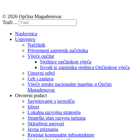
© 2026 Općina Magadenovac
Traži ...
Naslovnica
Ustrojstvo
Načelnik
Privremeni zamjenik načelnika
Vijeće općine
Sjednice općinskog vijeća
Izvodi iz zapisnika sjednica Općinskog vijeća
Upravni odjel
Grb i zastava
Vijeće srpske nacionalne manjine u Općini
Magadenovac
Otvoreni podaci
Savjetovanje s javnošću
Izbori
Lokalna razvojna strategija
Strateški plan razvoja turizma
Sklopljeni ugovori
Javna priznanja
Registar komunalne infrastrukture