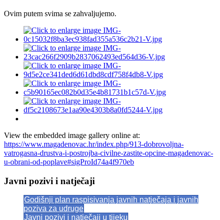
Ovim putem svima se zahvaljujemo.
View the embedded image gallery online at:
https://www.magadenovac.hr/index.php/913-dobrovoljna-
vatrogasna-drustva-i-postrojba-civilne-zastite-opcine-magadenovac-
u-obrani-od-poplave#sigProId74a4f970eb
Javni pozivi i natječaji
Godišnji plan raspisivanja javnih natječaja i javnih
poziva za udruge
Javni pozivi i natječaji u tijeku