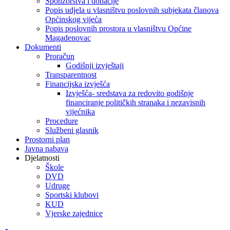
Sponzorstva i donacije
Popis udjela u vlasništvu poslovnih subjekata članova
Općinskog vijeća
Popis poslovnih prostora u vlasništvu Općine
Magadenovac
Dokumenti
Proračun
Godišnji izvještaji
Transparentnost
Financijska izvješća
Izvješća- sredstava za redovito godišnje
financiranje političkih stranaka i nezavisnih
vijećnika
Procedure
Službeni glasnik
Prostorni plan
Javna nabava
Djelatnosti
Škole
DVD
Udruge
Sportski klubovi
KUD
Vjerske zajednice