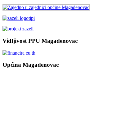
Vidljivost PPU Magadenovac
Općina Magadenovac
Školska 1
31542 Magadenovac
Hrvatska
email:
opcina.magadenovac@os.t-com.hr