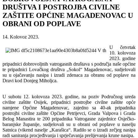
DRUŠTVA I POSTROJBA CIVILNE
ZAŠTITE OPĆINE MAGADENOVAC U
OBRANI OD POPLAVE
14. Kolovoz 2023.
U četvrtak
10. kolovoza
2023. godine
pripadnici dobrovoljnih vatrogasnih društava s područja naše općine
te pripadnici Lovačkog društva „Sokol“ Magadenovac, sudjelovali
su u ojačavanju nasipa i izradi zdenaca za obranu od poplave na
Dravi kod Donjeg Miholjca.
U subotu 12. kolovoza 2023. godine, na poziv Područnog ureda
civilne zaštite Osijek, pripadnici postrojbe civilne zaštite opće
namjene Općine Magadenovac, zajedno sa 40-ak pripadnika
postrojbi civilne zaštite Općine Petrijevci, Grada Valpova i Grada
Belog Manastira te 200 pripadnika Vatrogasne zajednice Osječko-
baranjske županije, sudjelovali su u obrani od poplave u naselju
Satnica (vikend naselje „Karašica“. Radilo se o izradi zečjeg nasipa
radi saniranja procjeđivanja i sprječavanja prelijevanja krune nasipa.