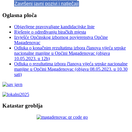
Završeni javni pozivi i natječaji
Oglasna ploča
Objavljene pravovaljane kandidacijske liste
Rješenje o određivanju biračkih mjesta
Izvješće Općinskog izbornog povjerenstva Općine
Magadenovac
Odluka o konačnim rezultatima izbora članova vijeća srpske
nacionalne manjine u Općini Magadenovac (objava
10.05.2023. u 12h)
Odluka o rezultatima izbora članova vijeća srpske nacionalne
manjine u Općini Magadenovac (objava 08.05.2023. u 10.30
sati)
Katastar groblja