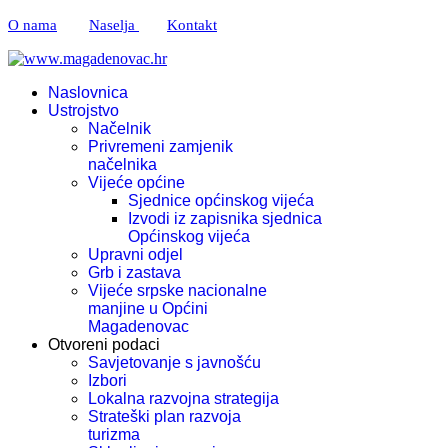
O nama
Naselja
Kontakt
Naslovnica
Ustrojstvo
Načelnik
Privremeni zamjenik
načelnika
Vijeće općine
Sjednice općinskog vijeća
Izvodi iz zapisnika sjednica
Općinskog vijeća
Upravni odjel
Grb i zastava
Vijeće srpske nacionalne
manjine u Općini
Magadenovac
Otvoreni podaci
Savjetovanje s javnošću
Izbori
Lokalna razvojna strategija
Strateški plan razvoja
turizma